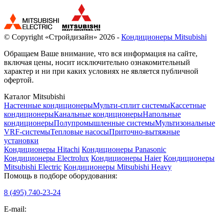
© Copyright «Стройдизайн» 2026 -
Кондиционеры Mitsubishi
Обращаем Ваше внимание, что вся информация на сайте,
включая цены, носит исключительно ознакомительный
характер и ни при каких условиях не является публичной
офертой.
Каталог Mitsubishi
Настенные кондиционеры
Мульти-сплит системы
Кассетные
кондиционеры
Канальные кондиционеры
Напольные
кондиционеры
Полупромышленные системы
Мультизональные
VRF-системы
Тепловые насосы
Приточно-вытяжные
установки
Кондиционеры Hitachi
Кондиционеры Panasonic
Кондиционеры Electrolux
Кондиционеры Haier
Кондиционеры
Mitsubishi Electric
Кондиционеры Mitsubishi Heavy
Помощь в подборе оборудования:
8 (495)
740-23-24
E-mail: