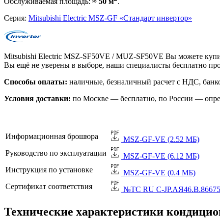
Обслуживаемая площадь:
≈ 50 м
.
Серия:
Mitsubishi Electric MSZ-GF «Стандарт инвертор»
Mitsubishi Electric MSZ-SF50VE / MUZ-SF50VE Вы можете купи
Вы ещё не уверены в выборе, наши специалисты бесплатно пр
Способы оплаты:
наличные, безналичный расчет с НДС, банко
Условия доставки:
по Москве — бесплатно, по России — опре
Информационная брошюра
MSZ-GF-VE (2.52 МБ)
Руководство по эксплуатации
MSZ-GF-VE (6.12 МБ)
Инструкция по установке
MSZ-GF-VE (0.4 МБ)
Сертификат соответствия
№TC RU C-JP.АЯ46.B.86675 
Технические характеристики кондици