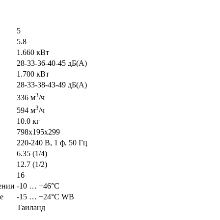
5
5.8
1.660 кВт
28-33-36-40-45 дБ(А)
1.700 кВт
28-33-38-43-49 дБ(А)
3
336 м
/ч
3
594 м
/ч
10.0 кг
798х195х299
220-240 В, 1 ф, 50 Гц
6.35 (1/4)
12.7 (1/2)
16
ении
-10 … +46°C
е
-15 … +24°C WB
Таиланд