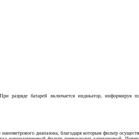
 При разряде батарей включается индикатор, информируя п
 нанометрового диапазона, благодаря которым фильтр осуществ
уха наноплатиновый фильтр превосходит катехиновый. Поверхно