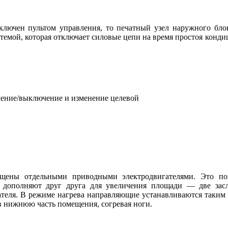
включен пультом управления, то печатный узел наружного бло
мой, которая отключает силовые цепи на время простоя конди
ючение/выключение и изменение целевой
ены отдельными приводными электродвигателями. Это позв
ополняют друг друга для увеличения площади — две засло
ателя. В режиме нагрева направляющие устанавливаются таким об
 в нижнюю часть помещения, согревая ноги.