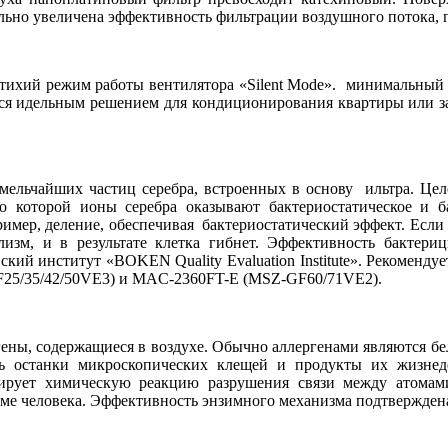
ельно увеличена эффективность фильтрации воздушного потока, 
тихий режим работы вентилятора «Silent Mode». минимальный 
ются идельным решением для кондиционирования квартиры или 
 мельчайших частиц серебра, встроенных в основу ильтра. Це
но которой ионы серебра оказывают бактериостатическое и 
имер, деление, обеспечивая бактериостатический эффект. Если
лизм, и в результате клетка гибнет. Эффективность бактер
понский институт «BOKEN Quality Evaluation Institute». Рекоменд
25/35/42/50VE3) и MAC-2360FT-E (MSZ-GF60/71VE2).
ены, содержащиеся в воздухе. Обычно аллергенами являются бе
ь останки микроскопических клещей и продукты их жизнеде
зирует химическую реакцию разрушения связи между атомам
зме человека. Эффективность энзимного механизма подтвержде