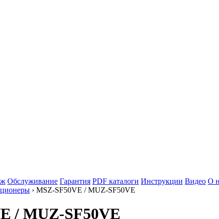
аж
Обслуживание
Гарантия
PDF каталоги
Инструкции
Видео
О 
иционеры
› MSZ-SF50VE / MUZ-SF50VE
0VE / MUZ-SF50VE