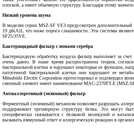
плоской, а имеет объемную структуру. Благодаря этому значит
Низкий уровень шума
В моделях серии MSZ-SF VE3 предусмотрен дополнительный 
19 дБ(А)1, что ниже порога слышимости. Эти системы явля
SF25/35VE.
Бактерицидный фильтр с ионами серебра
Бактерицидную обработку воздуха фильтр выполняет за счет
очень давно. В наше время распространена теория, соглас
бактериальной клетки и нарушают некоторые ее функции, напр
патогенной бактериальной клетки они нарушают ее метабо
Mitsubishi Electric Corporation протестировал и подтвердил я
сменный элемент имеет наименование MAC-2370FT-E (MSZ-SF
Антиаллергенный (энзимный) фильтр
Ферментный (энзимный) механизм позволяет разрушать аллерг
поддерживает трехмерную структуру белка. Это могут быт
специфически связывается с белковой молекулой и катали
вызывать иммунный ответ и аллергическую реакцию в органи