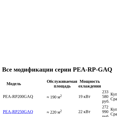
Все модификации серии PEA-RP-GAQ
Обслуживаемая
Мощность
Модель
площадь
охлаждения
233
Куп
2
PEA-RP200GAQ
19 кВт
580
≈
190
м
Сра
руб.
272
Куп
2
PEA-RP250GAQ
22 кВт
990
≈
220
м
Сра
руб.