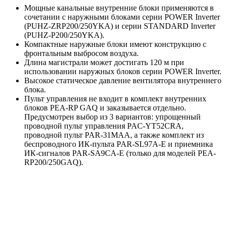
Мощные канальные внутренние блоки применяются в
сочетании с наружными блоками серии POWER Inverter
(PUHZ-ZRP200/250YKA) и серии STANDARD Inverter
(PUHZ-P200/250YKA).
Компактные наружные блоки имеют конструкцию с
фронтальным выбросом воздуха.
Длина магистрали может достигать 120 м при
использовании наружных блоков серии POWER Inverter.
Высокое статическое давление вентилятора внутреннего
блока.
Пульт управления не входит в комплект внутренних
блоков PEA-RP GAQ и заказывается отдельно.
Предусмотрен выбор из 3 вариантов: упрощенный
проводной пульт управления PAC-YT52CRA,
проводной пульт PAR-31MAA, а также комплект из
беспроводного ИК-пульта PAR-SL97A-E и приемника
ИК-сигналов PAR-SA9CA-E (только для моделей PEA-
RP200/250GAQ).