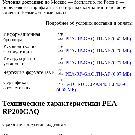
Условия доставки:
по Москве — бесплатно, по России —
определяется тарифами транспортных кампаний по выбору
клиента. Возможен самовывоз.
Подробнее об услових доставки и оплаты
Информационная
PEA-RP-GAQ.TH-AF (0.42 МБ)
брошюра
Руководство по
PEA-RP-GAQ.TH-AF (0.78 МБ)
эксплуатации
Инструкция по
PEA-RP-GAQ.TH-AF (0.77 МБ)
установке
Чертежи в формате DXF
PEA-RP-GAQ.TH-AF (0.07 МБ)
Сертификат
№TC RU C-JP.АЯ46.B.84069
соответствия
(4.56 МБ)
Технические характеристики PEA-
RP200GAQ
Сравнить с другими моделями