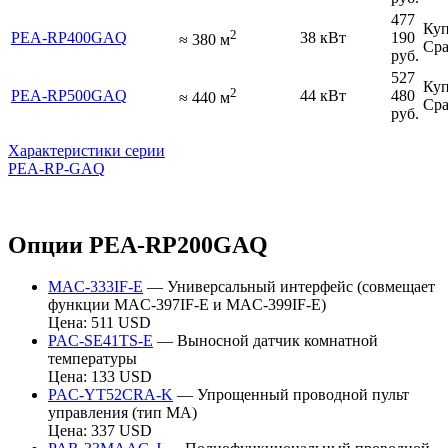
477
Куп
2
PEA-RP400GAQ
38 кВт
190
≈
380
м
Сра
руб.
527
Куп
2
PEA-RP500GAQ
44 кВт
480
≈
440
м
Сра
руб.
Характеристики серии
PEA-RP-GAQ
Опции PEA-RP200GAQ
MAC-333IF-E
— Универсальный интерфейс (совмещает
функции MAC-397IF-E и MAC-399IF-E)
Цена: 511 USD
PAC-SE41TS-E
— Выносной датчик комнатной
температуры
Цена: 133 USD
PAC-YT52CRA-K
— Упрощенный проводной пульт
управления (тип МА)
Цена: 337 USD