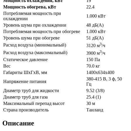
Мощность охлаждения, кВт
19
Мощность обогрева, кВт
22.4
Потребляемая мощность при
1.000 кВт
охлаждении
Уровень шума при охлаждении
48 дБ(А)
Потребляемая мощность при обогреве
1.000 кВт
Уровень шума при обогреве
51 дБ(А)
3
Расход воздуха (минимальный)
3120 м
/ч
3
Расход воздуха (максимальный)
3900 м
/ч
Статическое давление
150 Па
Вес
70.0 кг
Габариты ШхГхВ, мм
1400x634x400
380-415 В, 3 ф, 50
Напряжение питания
Гц
Диаметр труб для жидкости
9.52 (3/8)
Диаметр труб для газа
25.4 (1)
Максимальный перепад высот
30 м
Страна производитель
Таиланд
Описание