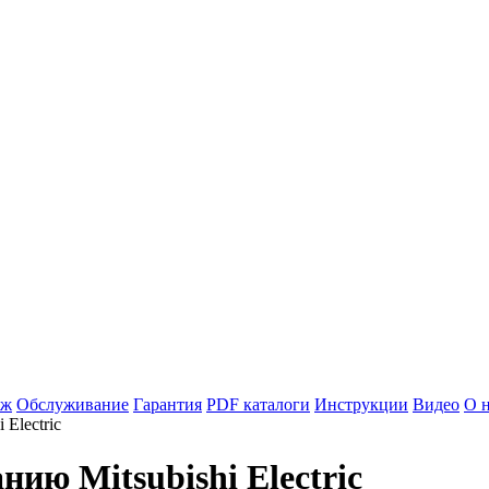
аж
Обслуживание
Гарантия
PDF каталоги
Инструкции
Видео
О 
 Electric
ию Mitsubishi Electric