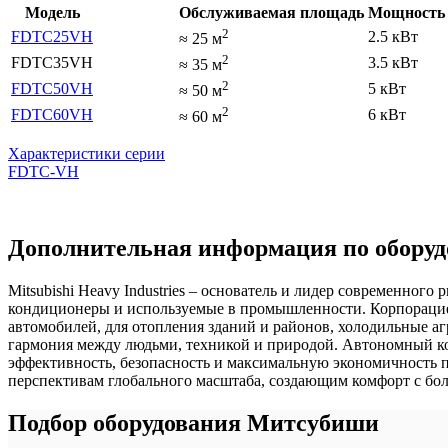
Модель
Обслуживаемая площадь
Мощность 
2
FDTC25VH
2.5 кВт
≈
25
м
2
FDTC35VH
3.5 кВт
≈
35
м
2
FDTC50VH
5 кВт
≈
50
м
2
FDTC60VH
6 кВт
≈
60
м
Характеристики серии
FDTC-VH
Дополнительная информация по оборудо
Mitsubishi Heavy Industries – основатель и лидер современно
кондиционеры и используемые в промышленности. Корпорацией
автомобилей, для отопления зданий и районов, холодильные аг
гармония между людьми, техникой и природой. Автономный ко
эффективность, безопасность и максимальную экономичность 
перспективам глобального масштаба, создающим комфорт с бо
Подбор оборудования Митсубиши