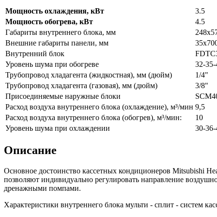
Мощность охлаждения, кВт
3.5
Мощность обогрева, кВт
4.5
Габариты внутреннего блока, мм
248x5
Внешние габариты панели, мм
35x70
Внутренний блок
FDTC
Уровень шума при обогреве
32-35-
Трубопровод хладагента (жидкостная), мм (дюйм)
1/4"
Трубопровод хладагента (газовая), мм (дюйм)
3/8"
Присоединяемые наружные блоки
SCM40,
Расход воздуха внутреннего блока (охлаждение), м³/мин
9,5
Расход воздуха внутреннего блока (обогрев), м³/мин:
10
Уровень шума при охлаждении
30-36-
Описание
Основное достоинство кассетных кондиционеров Mitsubishi He
позволяют индивидуально регулировать направление воздушно
дренажными помпами.
Характеристики внутреннего блока мульти - сплит - систем кас