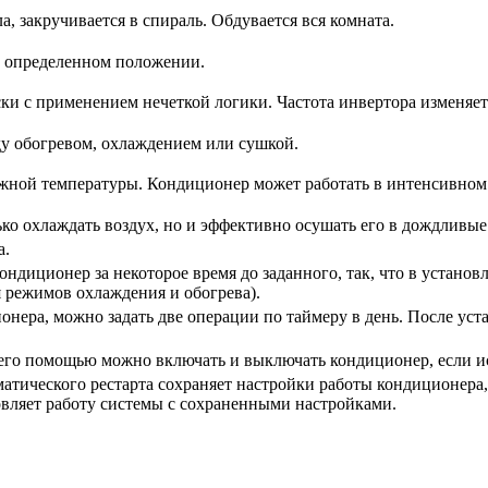
а, закручивается в спираль. Обдувается вся комната.
в определенном положении.
ки с применением нечеткой логики. Частота инвертора изменяе
у обогревом, охлаждением или сушкой.
ужной температуры. Кондиционер может работать в интенсивном 
ко охлаждать воздух, но и эффективно осушать его в дождливые
а.
ндиционер за некоторое время до заданного, так, что в установ
 режимов охлаждения и обогрева).
нера, можно задать две операции по таймеру в день. После уст
 его помощью можно включать и выключать кондиционер, если 
атического рестарта сохраняет настройки работы кондиционера
овляет работу системы с сохраненными настройками.