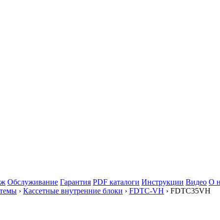
аж
Обслуживание
Гарантия
PDF каталоги
Инструкции
Видео
О 
стемы
›
Кассетные внутренние блоки
›
FDTC-VH
› FDTC35VH