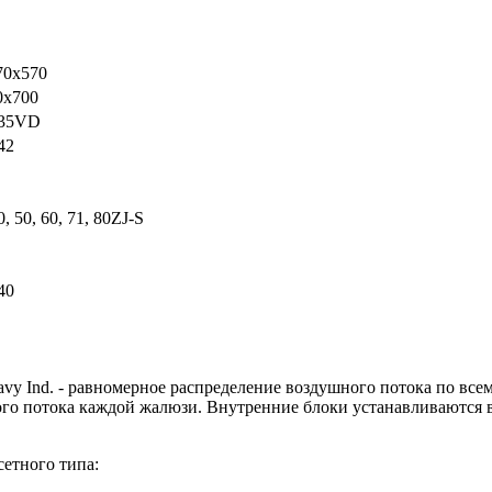
70x570
0x700
35VD
42
 50, 60, 71, 80ZJ-S
40
avy Ind. - равномерное распределение воздушного потока по вс
го потока каждой жалюзи. Внутренние блоки устанавливаются в
сетного типа: