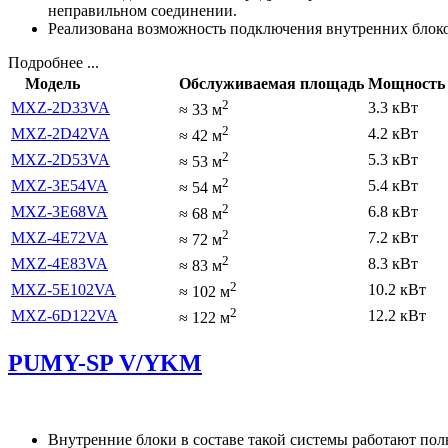
неправильном соединении.
Реализована возможность подключения внутренних бло
Подробнее ...
Модель
Обслуживаемая площадь
Мощность 
2
MXZ-2D33VA
3.3 кВт
≈
33
м
2
MXZ-2D42VA
4.2 кВт
≈
42
м
2
MXZ-2D53VA
5.3 кВт
≈
53
м
2
MXZ-3E54VA
5.4 кВт
≈
54
м
2
MXZ-3E68VA
6.8 кВт
≈
68
м
2
MXZ-4E72VA
7.2 кВт
≈
72
м
2
MXZ-4E83VA
8.3 кВт
≈
83
м
2
MXZ-5E102VA
10.2 кВт
≈
102
м
2
MXZ-6D122VA
12.2 кВт
≈
122
м
PUMY-SP V/YKM
Внутренние блоки в составе такой системы работают пол