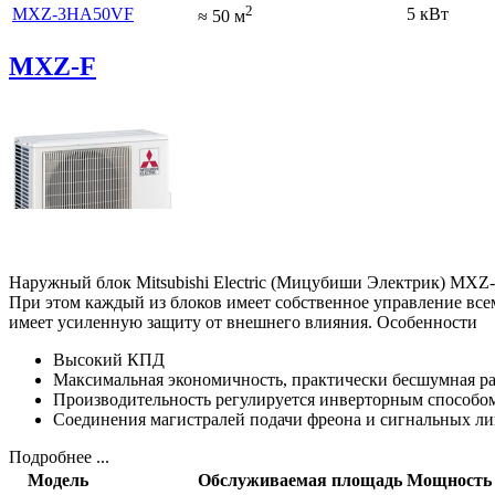
2
MXZ-3HA50VF
5 кВт
≈
50
м
MXZ-F
Наружный блок Mitsubishi Electric (Мицубиши Электрик) MXZ-F
При этом каждый из блоков имеет собственное управление вс
имеет усиленную защиту от внешнего влияния. Особенности
Высокий КПД
Максимальная экономичность, практически бесшумная р
Производительность регулируется инверторным способо
Соединения магистралей подачи фреона и сигнальных лин
Подробнее ...
Модель
Обслуживаемая площадь
Мощность 