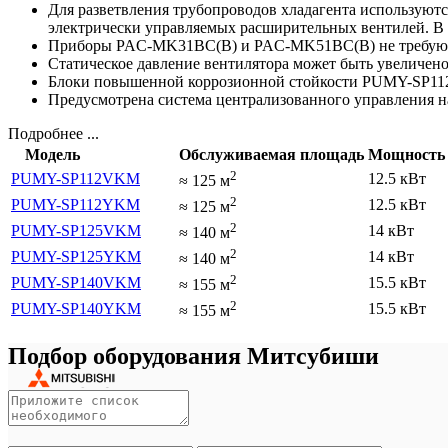
Для разветвления трубопроводов хладагента использую
электрически управляемых расширительных вентилей. В о
Приборы PAC-MK31BC(B) и PAC-MK51BC(B) не требуют у
Статическое давление вентилятора может быть увеличено
Блоки повышенной коррозионной стойкости PUMY-SP112
Предусмотрена система централизованного управления н
Подробнее ...
Модель
Обслуживаемая площадь
Мощность 
2
PUMY-SP112VKM
12.5 кВт
≈
125
м
2
PUMY-SP112YKM
12.5 кВт
≈
125
м
2
PUMY-SP125VKM
14 кВт
≈
140
м
2
PUMY-SP125YKM
14 кВт
≈
140
м
2
PUMY-SP140VKM
15.5 кВт
≈
155
м
2
PUMY-SP140YKM
15.5 кВт
≈
155
м
Подбор оборудования Митсубиши