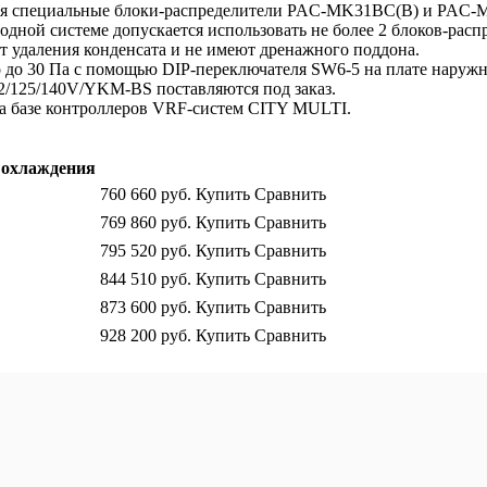
тся специальные блоки-распределители PAC-MK31BC(B) и PAC-
дной системе допускается использовать не более 2 блоков-расп
даления конденсата и не имеют дренажного поддона.
 до 30 Па с помощью DIP-переключателя SW6-5 на плате наружн
/125/140V/YKM-BS поставляются под заказ.
а базе контроллеров VRF-систем CITY MULTI.
охлаждения
760 660
руб.
Купить
Сравнить
769 860
руб.
Купить
Сравнить
795 520
руб.
Купить
Сравнить
844 510
руб.
Купить
Сравнить
873 600
руб.
Купить
Сравнить
928 200
руб.
Купить
Сравнить