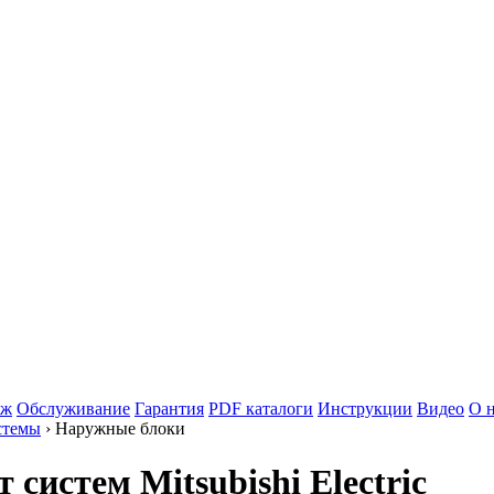
аж
Обслуживание
Гарантия
PDF каталоги
Инструкции
Видео
О 
стемы
› Наружные блоки
систем Mitsubishi Electric