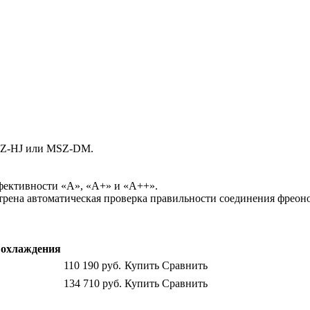
MSZ-HJ или MSZ-DM.
фективности «А», «А+» и «А++».
на aвтоматическая проверка правильности соединения фреоноп
охлаждения
110 190
руб.
Купить
Сравнить
134 710
руб.
Купить
Сравнить