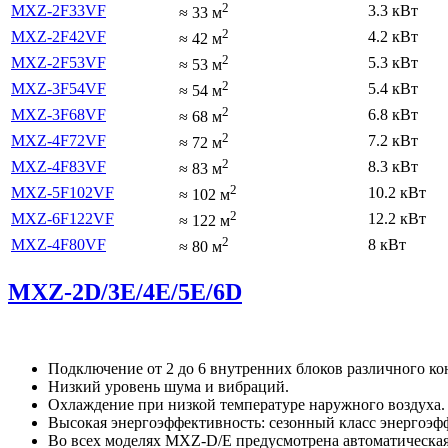
2
MXZ-2F33VF
3.3 кВт
≈
33
м
2
MXZ-2F42VF
4.2 кВт
≈
42
м
2
MXZ-2F53VF
5.3 кВт
≈
53
м
2
MXZ-3F54VF
5.4 кВт
≈
54
м
2
MXZ-3F68VF
6.8 кВт
≈
68
м
2
MXZ-4F72VF
7.2 кВт
≈
72
м
2
MXZ-4F83VF
8.3 кВт
≈
83
м
2
MXZ-5F102VF
10.2 кВт
≈
102
м
2
MXZ-6F122VF
12.2 кВт
≈
122
м
2
MXZ-4F80VF
8 кВт
≈
80
м
MXZ-2D/3E/4E/5E/6D
Подключение от 2 до 6 внутренних блоков различного к
Низкий уровень шума и вибраций.
Охлаждение при низкой температуре наружного воздуха.
Высокая энергоэффективность: сезонный класс энергоэф
Во всех моделях MXZ-D/E предусмотрена aвтоматическая