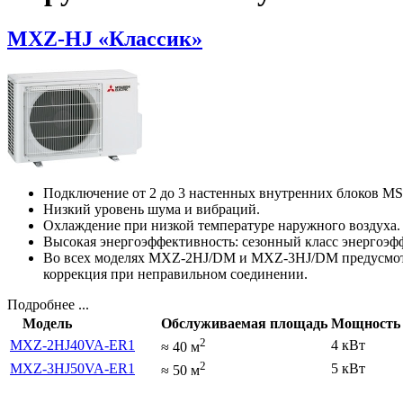
MXZ-HJ «Классик»
Подключение от 2 до 3 настенных внутренних блоков 
Низкий уровень шума и вибраций.
Охлаждение при низкой температуре наружного воздуха.
Высокая энергоэффективность: сезонный класс энергоэф
Во всех моделях MXZ-2HJ/DM и MXZ-3HJ/DM предусмотре
коррекция при неправильном соединении.
Подробнее ...
Модель
Обслуживаемая площадь
Мощность 
2
MXZ-2HJ40VA-ER1
4 кВт
≈
40
м
2
MXZ-3HJ50VA-ER1
5 кВт
≈
50
м