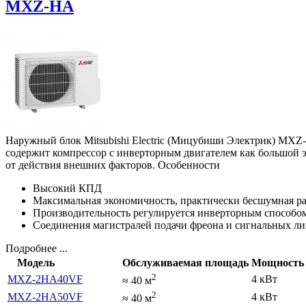
MXZ-HA
Наружный блок Mitsubishi Electric (Мицубиши Электрик) MXZ-
содержит компрессор с инверторным двигателем как большой э
от действия внешних факторов. Особенности
Высокий КПД
Максимальная экономичность, практически бесшумная р
Производительность регулируется инверторным способо
Соединения магистралей подачи фреона и сигнальных лин
Подробнее ...
Модель
Обслуживаемая площадь
Мощность 
2
MXZ-2HA40VF
4 кВт
≈
40
м
2
MXZ-2HA50VF
4 кВт
≈
40
м