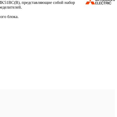
MK51BC(B), представляющие собой набор
ределителей.
ого блока.