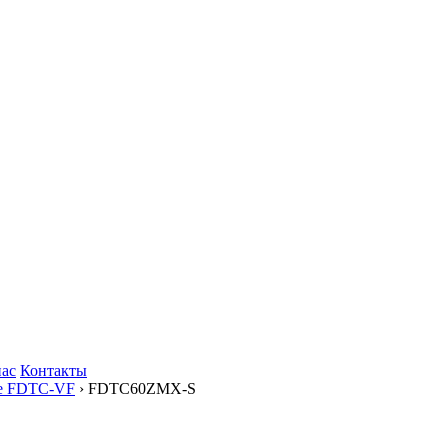
нас
Контакты
е FDTC-VF
› FDTC60ZMX-S