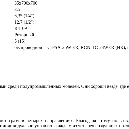
35x700x700
3,5
6,35 (1/4")
12,7 (1/2")
R410A
Роторный
5 (15)
беспроводной: TC-PSA-25W-ER, RCN-TC-24WER (ИК), 
и среди полупромышленных моделей. Они хороши везде, где ес
т сразу в четырех направлениях. Благодаря этому пользов
т индивидуально управлять каждым из четырех воздушных пото