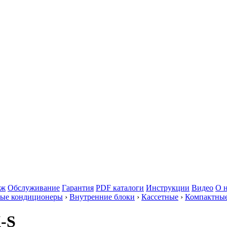
аж
Обслуживание
Гарантия
PDF каталоги
Инструкции
Видео
О 
ые кондиционеры
›
Внутренние блоки
›
Кассетные
›
Компактны
-S