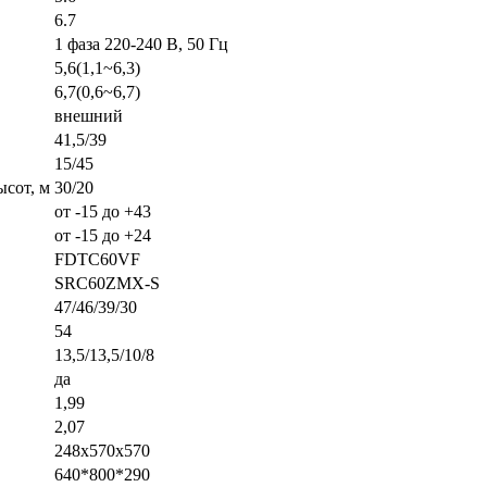
6.7
1 фаза 220-240 В, 50 Гц
5,6(1,1~6,3)
6,7(0,6~6,7)
внешний
41,5/39
15/45
сот, м
30/20
от -15 до +43
от -15 до +24
FDTC60VF
SRC60ZMX-S
47/46/39/30
54
13,5/13,5/10/8
да
1,99
2,07
248x570x570
640*800*290