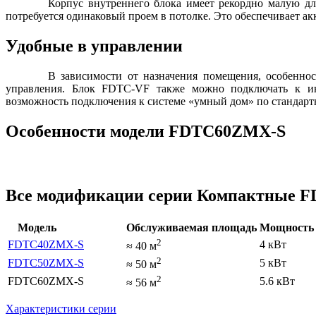
Корпус внутреннего блока имеет рекордно малую для
потребуется одинаковый проем в потолке. Это обеспечивает а
Удобные в управлении
В зависимости от назначения помещения, особенно
управления. Блок FDTC-VF также можно подключать к инт
возможность подключения к системе «умный дом» по стандарт
Особенности модели FDTC60ZMX-S
Все модификации серии Компактные 
Модель
Обслуживаемая площадь
Мощность 
2
FDTC40ZMX-S
4 кВт
≈
40
м
2
FDTC50ZMX-S
5 кВт
≈
50
м
2
FDTC60ZMX-S
5.6 кВт
≈
56
м
Характеристики серии