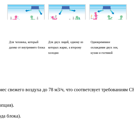
Для человека, который
Для двух людей, одному из
Одновременное
далеко от внутреннего блока
которых жарко, а второму
охлаждение двух зон,
холодно
кухни и гостиной
с свежего воздуха до 78 м3/ч, что соответсвует требованиям
опция).
да блока).