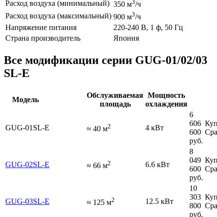
3
Расход воздуха (минимальный)
350 м
/ч
3
Расход воздуха (максимальный)
900 м
/ч
Напряжение питания
220-240 В, 1 ф, 50 Гц
Страна производитель
Япония
Все модификации серии GUG-01/02/03
SL-E
Обслуживаемая
Мощность
Модель
площадь
охлаждения
6
606
Куп
2
GUG-01SL-E
4 кВт
≈
40
м
600
Сра
руб.
8
049
Куп
2
GUG-02SL-E
6.6 кВт
≈
66
м
600
Сра
руб.
10
303
Куп
2
GUG-03SL-E
12.5 кВт
≈
125
м
800
Сра
руб.