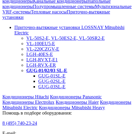
кондиционеры
Канальные кондиционеры
Напольные
кондиционеры
Полупромышленные системы
Мультизональные
VRF-системы
Тепловые насосы
Приточно-вытяжные
установки
Приточно-вытяжные установки LOSSNAY Mitsubishi
Electric
VL-50S2-E, VL-50ES2-E, VL-50SR2-E
VL-100EU5-E
VL-220CZGV-E
LGH-40ES-E
LGH-RVXT-E1
LGH-RVX-ER
GUG-01/02/03 SL-E
GUG-01SL-E
GUG-02SL-E
GUG-03SL-E
Кондиционеры Hitachi
Кондиционеры Panasonic
Кондиционеры Electrolux
Кондиционеры Haier
Кондиционеры
Mitsubishi Electric
Кондиционеры Mitsubishi Heavy
Помощь в подборе оборудования:
8 (495)
740-23-24
E-mail: