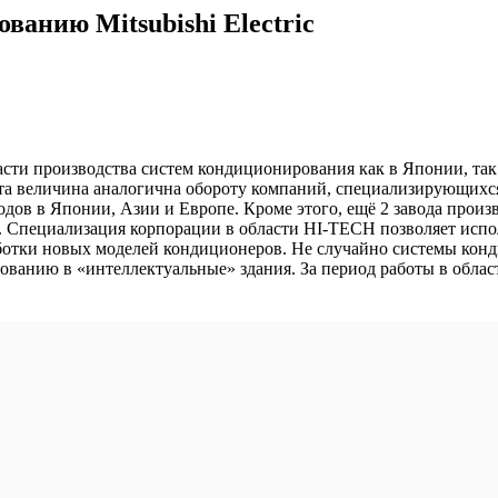
анию Mitsubishi Electric
бласти производства систем кондиционирования как в Японии, так
. Эта величина аналогична обороту компаний, специализирующи
аводов в Японии, Азии и Европе. Кроме этого, ещё 2 завода прои
х. Специализация корпорации в области HI-TECH позволяет испо
ботки новых моделей кондиционеров. Не случайно системы конди
анию в «интеллектуальные» здания. За период работы в области