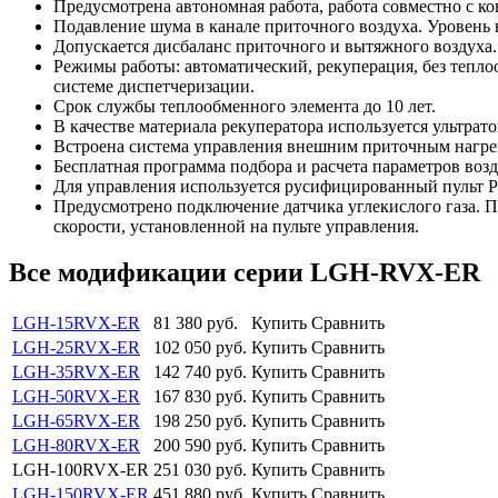
Предусмотрена автономная работа, работа совместно с ко
Подавление шума в канале приточного воздуха. Уровень 
Допускается дисбаланс приточного и вытяжного воздуха.
Режимы работы: автоматический, рекуперация, без тепл
системе диспетчеризации.
Срок службы теплообменного элемента до 10 лет.
В качестве материала рекуператора используется ультрато
Встроена система управления внешним приточным нагре
Бесплатная
программа подбора и расчета параметров воз
Для управления используется русифицированный пульт 
Предусмотрено подключение датчика углекислого газа. П
скорости, установленной на пульте управления.
Все модификации серии LGH-RVX-ER
LGH-15RVX-ER
81 380
руб.
Купить
Сравнить
LGH-25RVX-ER
102 050
руб.
Купить
Сравнить
LGH-35RVX-ER
142 740
руб.
Купить
Сравнить
LGH-50RVX-ER
167 830
руб.
Купить
Сравнить
LGH-65RVX-ER
198 250
руб.
Купить
Сравнить
LGH-80RVX-ER
200 590
руб.
Купить
Сравнить
LGH-100RVX-ER
251 030
руб.
Купить
Сравнить
LGH-150RVX-ER
451 880
руб.
Купить
Сравнить