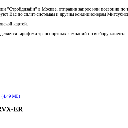
нии "Стройдизайн" в Москве, отправив запрос или позвонив по
руют Вас по сплит-системам и другим кондиционерам Митсубис
вской картой.
деляется тарифами транспортных кампаний по выбору клиента.
(4.49 МБ)
0RVX-ER