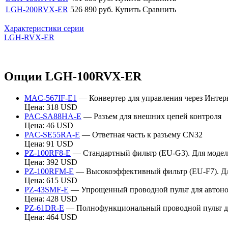
LGH-200RVX-ER
526 890
руб.
Купить
Сравнить
Характеристики серии
LGH-RVX-ER
Опции LGH-100RVX-ER
MAC-567IF-E1
— Конвертер для управления через Интерн
Цена: 318 USD
PAC-SA88HA-E
— Разъем для внешних цепей контроля
Цена: 46 USD
PAC-SE55RA-E
— Ответная часть к разъему CN32
Цена: 91 USD
PZ-100RF8-E
— Стандартный фильтр (EU-G3). Для модел
Цена: 392 USD
PZ-100RFM-E
— Высокоэффективный фильтр (EU-F7). Дл
Цена: 615 USD
PZ-43SMF-E
— Упрощенный проводной пульт для автоно
Цена: 428 USD
PZ-61DR-E
— Полнофункциональный проводной пульт дл
Цена: 464 USD