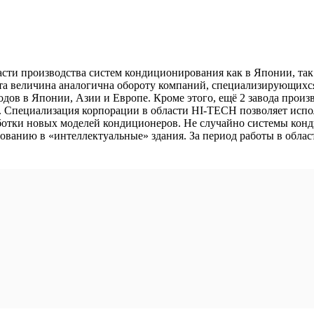
бласти производства систем кондиционирования как в Японии, так
. Эта величина аналогична обороту компаний, специализирующи
аводов в Японии, Азии и Европе. Кроме этого, ещё 2 завода прои
х. Специализация корпорации в области HI-TECH позволяет испо
ботки новых моделей кондиционеров. Не случайно системы конди
анию в «интеллектуальные» здания. За период работы в области