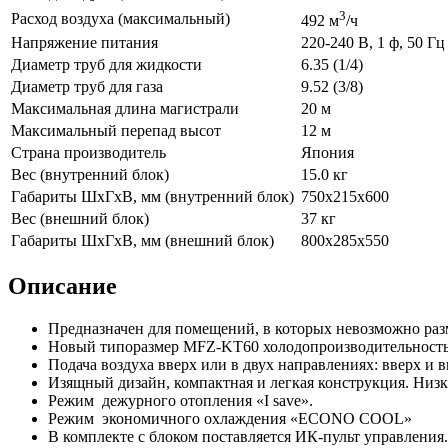
3
Расход воздуха (максимальный)
492 м
/ч
Напряжение питания
220-240 В, 1 ф, 50 Гц
Диаметр труб для жидкости
6.35 (1/4)
Диаметр труб для газа
9.52 (3/8)
Максимальная длина магистрали
20 м
Максимальный перепад высот
12 м
Страна производитель
Япония
Вес (внутренний блок)
15.0 кг
Габариты ШхГхВ, мм (внутренний блок)
750x215x600
Вес (внешний блок)
37 кг
Габариты ШхГхВ, мм (внешний блок)
800х285х550
Описание
Предназначен для помещений, в которых невозможно разм
Новый типоразмер MFZ-KT60 холодопроизводительность
Подача воздуха вверх или в двух направлениях: вверх и
Изящный дизайн, компактная и легкая конструкция. Низк
Режим дежурного отопления «I save».
Режим экономичного охлаждения «ECONO COOL»
В комплекте с блоком поставляется ИК-пульт управлен