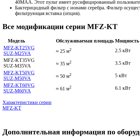
40MAA. Этот пульт имеет русифицированный пользовате
Бактерицидный фильтр с ионами серебра. Фильтр осущест
фильтрующая вставка (опция).
Все модификации серии MFZ-KT
Модель
Обслуживаемая площадь
Мощность 
MFZ-KT25VG
2
2.5 кВт
≈
25
м
SUZ-M25VA
MFZ-KT35VG
2
3.5 кВт
≈
35
м
SUZ-M35VA
MFZ-KT50VG
2
5 кВт
≈
50
м
SUZ-M50VA
MFZ-KT60VG
2
6.1 кВт
≈
61
м
SUZ-M60VA
Характеристики серии
MFZ-KT
Дополнительная информация по оборудов