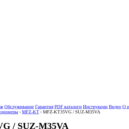
аж
Обслуживание
Гарантия
PDF каталоги
Инструкции
Видео
О 
иционеры
›
MFZ-KT
› MFZ-KT35VG / SUZ-M35VA
5VG / SUZ-M35VA