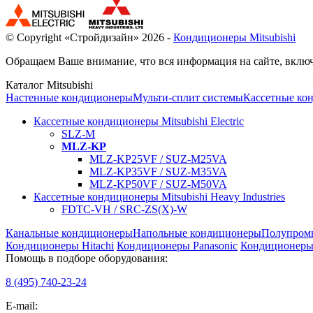
© Copyright «Стройдизайн» 2026 -
Кондиционеры Mitsubishi
Обращаем Ваше внимание, что вся информация на сайте, включ
Каталог Mitsubishi
Настенные кондиционеры
Мульти-сплит системы
Кассетные ко
Кассетные кондиционеры Mitsubishi Electric
SLZ-M
MLZ-KP
MLZ-KP25VF / SUZ-M25VA
MLZ-KP35VF / SUZ-M35VA
MLZ-KP50VF / SUZ-M50VA
Кассетные кондиционеры Mitsubishi Heavy Industries
FDTC-VH / SRC-ZS(X)-W
Канальные кондиционеры
Напольные кондиционеры
Полупром
Кондиционеры Hitachi
Кондиционеры Panasonic
Кондиционеры 
Помощь в подборе оборудования:
8 (495)
740-23-24
E-mail: