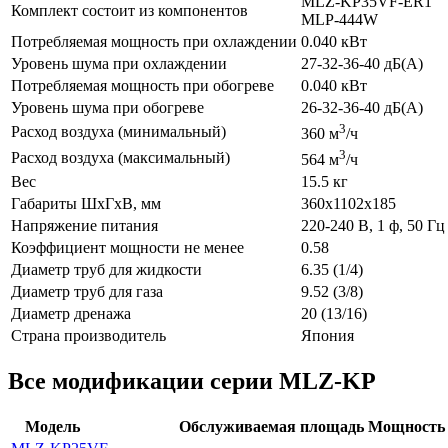
MLZ-KP35VF-ER1
Комплект состоит из компонентов
MLP-444W
Потребляемая мощность при охлаждении
0.040 кВт
Уровень шума при охлаждении
27-32-36-40 дБ(А)
Потребляемая мощность при обогреве
0.040 кВт
Уровень шума при обогреве
26-32-36-40 дБ(А)
3
Расход воздуха (минимальный)
360 м
/ч
3
Расход воздуха (максимальный)
564 м
/ч
Вес
15.5 кг
Габариты ШхГхВ, мм
360x1102x185
Напряжение питания
220-240 В, 1 ф, 50 Гц
Коэффициент мощности не менее
0.58
Диаметр труб для жидкости
6.35 (1/4)
Диаметр труб для газа
9.52 (3/8)
Диаметр дренажа
20 (13/16)
Страна производитель
Япония
Все модификации серии MLZ-KP
Модель
Обслуживаемая площадь
Мощность 