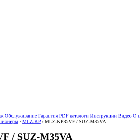
аж
Обслуживание
Гарантия
PDF каталоги
Инструкции
Видео
О 
иционеры
›
MLZ-KP
› MLZ-KP35VF / SUZ-M35VA
5VF / SUZ-M35VA