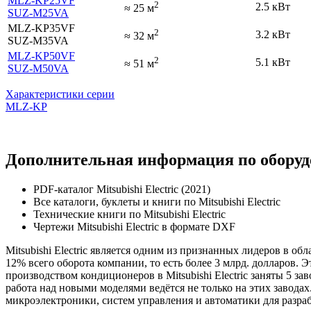
MLZ-KP25VF
2
2.5 кВт
≈
25
м
SUZ-M25VA
MLZ-KP35VF
2
3.2 кВт
≈
32
м
SUZ-M35VA
MLZ-KP50VF
2
5.1 кВт
≈
51
м
SUZ-M50VA
Характеристики серии
MLZ-KP
Дополнительная информация по оборудов
PDF-каталог Mitsubishi Electric (2021)
Все каталоги, буклеты и книги по Mitsubishi Electric
Технические книги по Mitsubishi Electric
Чертежи Mitsubishi Electric в формате DXF
Mitsubishi Electric является одним из признанных лидеров в о
12% всего оборота компании, то есть более 3 млрд. долларов
производством кондиционеров в Mitsubishi Electric заняты 5 з
работа над новыми моделями ведётся не только на этих завода
микроэлектроники, систем управления и автоматики для разра