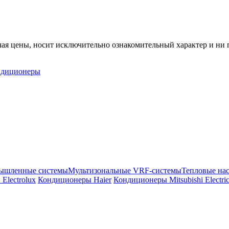
ая цены, носит исключительно ознакомительный характер и ни п
ндиционеры
ышленные системы
Мультизональные VRF-системы
Тепловые на
Electrolux
Кондиционеры Haier
Кондиционеры Mitsubishi Electri