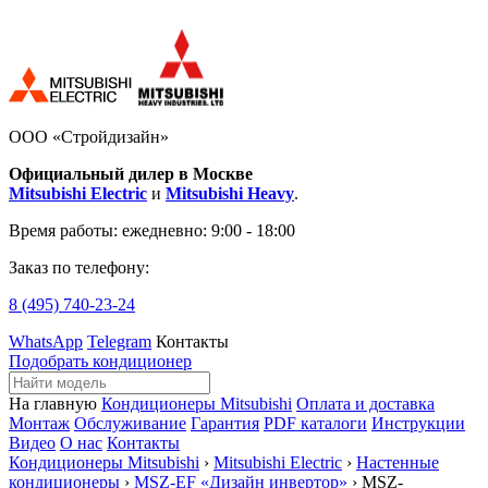
ООО «Стройдизайн»
Официальный дилер в Москве
Mitsubishi Electric
и
Mitsubishi Heavy
.
Время работы:
ежедневно: 9:00 - 18:00
Заказ по телефону:
8 (495)
740-23-24
WhatsApp
Telegram
Контакты
Подобрать кондиционер
На главную
Кондиционеры Mitsubishi
Оплата и доставка
Монтаж
Обслуживание
Гарантия
PDF каталоги
Инструкции
Видео
О нас
Контакты
Кондиционеры Mitsubishi
›
Mitsubishi Electric
›
Настенные
кондиционеры
›
MSZ-EF «Дизайн инвертор»
› MSZ-