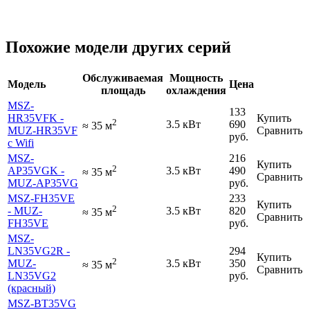
Похожие модели других серий
Обслуживаемая
Мощность
Модель
Цена
площадь
охлаждения
MSZ-
133
HR35VFK -
Купить
2
3.5 кВт
690
≈
35
м
MUZ-HR35VF
Сравнить
руб.
с Wifi
MSZ-
216
Купить
2
AP35VGK -
3.5 кВт
490
≈
35
м
Сравнить
MUZ-AP35VG
руб.
MSZ-FH35VE
233
Купить
2
- MUZ-
3.5 кВт
820
≈
35
м
Сравнить
FH35VE
руб.
MSZ-
LN35VG2R -
294
Купить
2
MUZ-
3.5 кВт
350
≈
35
м
Сравнить
LN35VG2
руб.
(красный)
MSZ-BT35VG