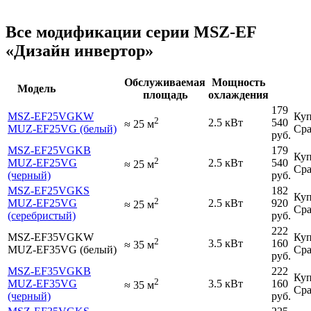
Все модификации серии MSZ-EF
«Дизайн инвертор»
Обслуживаемая
Мощность
Модель
площадь
охлаждения
179
MSZ-EF25VGKW
Куп
2
2.5 кВт
540
≈
25
м
MUZ-EF25VG (белый)
Сра
руб.
MSZ-EF25VGKB
179
Куп
2
MUZ-EF25VG
2.5 кВт
540
≈
25
м
Сра
(черный)
руб.
MSZ-EF25VGKS
182
Куп
2
MUZ-EF25VG
2.5 кВт
920
≈
25
м
Сра
(серебристый)
руб.
222
MSZ-EF35VGKW
Куп
2
3.5 кВт
160
≈
35
м
MUZ-EF35VG (белый)
Сра
руб.
MSZ-EF35VGKB
222
Куп
2
MUZ-EF35VG
3.5 кВт
160
≈
35
м
Сра
(черный)
руб.