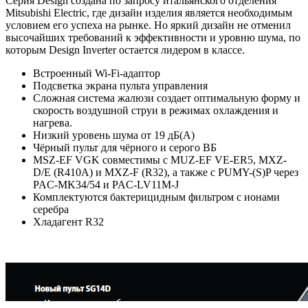
Серия Design создана по запросу итальянского отделения
Mitsubishi Electric, где дизайн изделия является необходимым
условием его успеха на рынке. Но яркий дизайн не отменил
высочайших требований к эффективности и уровню шума, по
которым Design Inverter остается лидером в классе.
Встроенный Wi-Fi-адаптор
Подсветка экрана пульта управления
Сложная система жалюзи создает оптимальную форму и
скорость воздушной струи в режимах охлаждения и
нагрева.
Низкий уровень шума от 19 дБ(А)
Чёрный пульт для чёрного и серого ВБ
MSZ-EF VGK совместимы с MUZ-EF VE-ER5, MXZ-
D/E (R410A) и MXZ-F (R32), а также с PUMY-(S)P через
PAC-MK34/54 и PAC-LV11M-J
Комплектуются бактерицидным фильтром с ионами
серебра
Хладагент R32