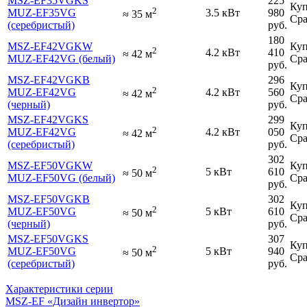
MSZ-EF35VGKS
225
Куп
2
MUZ-EF35VG
3.5 кВт
980
≈
35
м
Сра
(серебристый)
руб.
180
MSZ-EF42VGKW
Куп
2
4.2 кВт
410
≈
42
м
MUZ-EF42VG (белый)
Сра
руб.
MSZ-EF42VGKB
296
Куп
2
MUZ-EF42VG
4.2 кВт
560
≈
42
м
Сра
(черный)
руб.
MSZ-EF42VGKS
299
Куп
2
MUZ-EF42VG
4.2 кВт
050
≈
42
м
Сра
(серебристый)
руб.
302
MSZ-EF50VGKW
Куп
2
5 кВт
610
≈
50
м
MUZ-EF50VG (белый)
Сра
руб.
MSZ-EF50VGKB
302
Куп
2
MUZ-EF50VG
5 кВт
610
≈
50
м
Сра
(черный)
руб.
MSZ-EF50VGKS
307
Куп
2
MUZ-EF50VG
5 кВт
940
≈
50
м
Сра
(серебристый)
руб.
Характеристики серии
MSZ-EF «Дизайн инвертор»