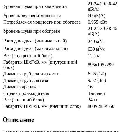
21-24-29-36-42
Уровень шума при охлаждении
дБ(А)
Уровень звуковой мощности
60 дБ(А)
Потребляемая мощность при обогреве
0.955 кВт
21-24-30-38-46
Уровень шума при обогреве
дБ(А)
3
Расход воздуха (минимальный)
240 м
/ч
3
Расход воздуха (максимальный)
630 м
/ч
Вес (внутреннний блок)
11.5 кг
Габариты ШхГхВ, мм (внутреннний
895x195x299
блок)
Диаметр труб для жидкости
6.35 (1/4)
Диаметр труб для газа
9.52 (3/8)
Диаметр дренажа
16
Страна производитель
Таиланд
Вес (внешний блок)
34 кг
Габариты ШхГхВ, мм (внешний блок)
800×285×550
Описание