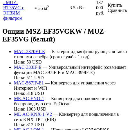
- MUZ-
137
Купить
2
BT35VG с
3.5 кВт
000
≈
35
м
Сравнить
ЭНЗИМ
руб.
фильтром
Опции MSZ-EF35VGKW / MUZ-
EF35VG (белый)
MAC-2370FT-E
— Бактерицидная фильтрующая вставка
с ионами серебра (срок службы 1 год)
Цена: 50 USD
MAC-333IF-E
— Универсальный интерфейс (совмещает
функции MAC-397IF-E и MAC-399IF-E)
Цена: 511 USD
MAC-567IF-E1
— Конвертер для управления через
Интернет и WiFi
Цена: 318 USD
ME-AC-ENO-1
— Конвертер для подключения в
беспроводную сеть EnOcean
Цена: 1003 USD
ME-AC-KNX-1-V2
— Конвертер для подключения в
сеть KNX TP-1 (EIB)
Цена: 812 USD
ME-AC-LON-1
— Шлюз для сети LONWORKS