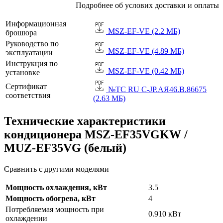
Подробнее об услових доставки и оплаты
Информационная
MSZ-EF-VE (2.2 МБ)
брошюра
Руководство по
MSZ-EF-VE (4.89 МБ)
эксплуатации
Инструкция по
MSZ-EF-VE (0.42 МБ)
установке
Сертификат
№TC RU C-JP.АЯ46.B.86675
соответствия
(2.63 МБ)
Технические характеристики
кондиционера MSZ-EF35VGKW /
MUZ-EF35VG (белый)
Сравнить с другими моделями
Мощность охлаждения, кВт
3.5
Мощность обогрева, кВт
4
Потребляемая мощность при
0.910 кВт
охлаждении