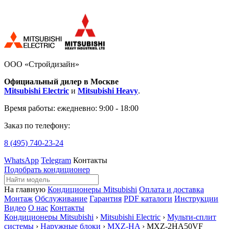
ООО «Стройдизайн»
Официальный дилер в Москве
Mitsubishi Electric
и
Mitsubishi Heavy
.
Время работы:
ежедневно: 9:00 - 18:00
Заказ по телефону:
8 (495)
740-23-24
WhatsApp
Telegram
Контакты
Подобрать кондиционер
На главную
Кондиционеры Mitsubishi
Оплата и доставка
Монтаж
Обслуживание
Гарантия
PDF каталоги
Инструкции
Видео
О нас
Контакты
Кондиционеры Mitsubishi
›
Mitsubishi Electric
›
Мульти-сплит
системы
›
Наружные блоки
›
MXZ-HA
› MXZ-2HA50VF