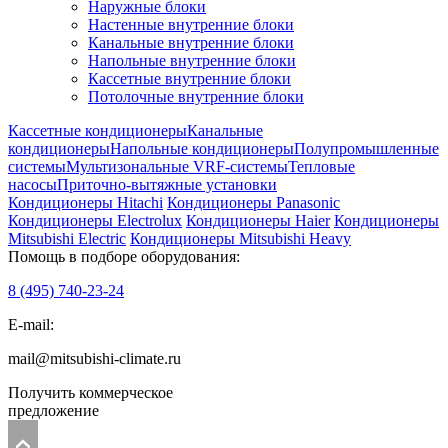
Наружные блоки
Настенные внутренние блоки
Канальные внутренние блоки
Напольные внутренние блоки
Кассетные внутренние блоки
Потолочные внутренние блоки
Кассетные кондиционеры
Канальные
кондиционеры
Напольные кондиционеры
Полупромышленные
системы
Мультизональные VRF-системы
Тепловые
насосы
Приточно-вытяжные установки
Кондиционеры Hitachi
Кондиционеры Panasonic
Кондиционеры Electrolux
Кондиционеры Haier
Кондиционеры
Mitsubishi Electric
Кондиционеры Mitsubishi Heavy
Помощь в подборе оборудования:
8 (495)
740-23-24
E-mail:
mail@mitsubishi-climate.ru
Получить коммерческое
предложение