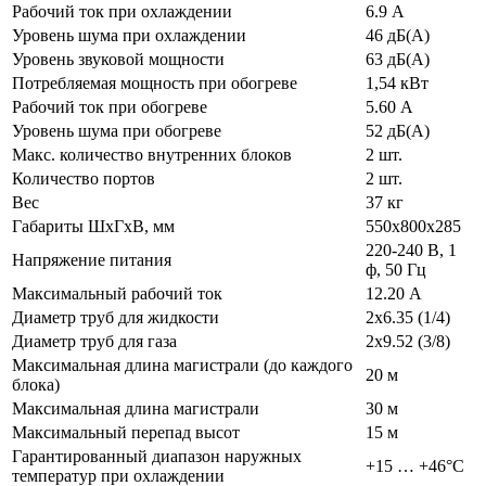
Рабочий ток при охлаждении
6.9 А
Уровень шума при охлаждении
46 дБ(А)
Уровень звуковой мощности
63 дБ(А)
Потребляемая мощность при обогреве
1,54 кВт
Рабочий ток при обогреве
5.60 А
Уровень шума при обогреве
52 дБ(А)
Макс. количество внутренних блоков
2 шт.
Количество портов
2 шт.
Вес
37 кг
Габариты ШхГхВ, мм
550x800x285
220-240 В, 1
Напряжение питания
ф, 50 Гц
Максимальный рабочий ток
12.20 А
Диаметр труб для жидкости
2x6.35 (1/4)
Диаметр труб для газа
2x9.52 (3/8)
Максимальная длина магистрали (до каждого
20 м
блока)
Максимальная длина магистрали
30 м
Максимальный перепад высот
15 м
Гарантированный диапазон наружных
+15 … +46°C
температур при охлаждении