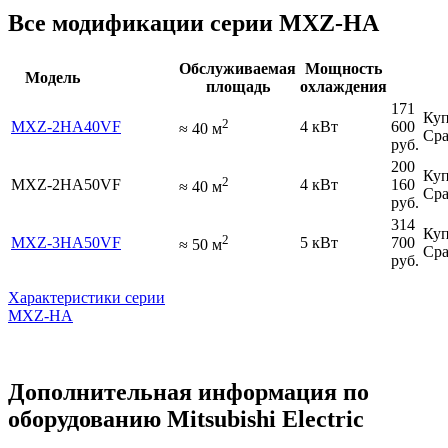
Все модификации серии MXZ-HA
Обслуживаемая
Мощность
Модель
площадь
охлаждения
171
Куп
2
MXZ-2HA40VF
4 кВт
600
≈
40
м
Сра
руб.
200
Куп
2
MXZ-2HA50VF
4 кВт
160
≈
40
м
Сра
руб.
314
Куп
2
MXZ-3HA50VF
5 кВт
700
≈
50
м
Сра
руб.
Характеристики серии
MXZ-HA
Дополнительная информация по
оборудованию Mitsubishi Electric