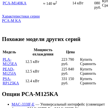
Куп
2
PCA-M140KA
14 кВт
080
≈
140
м
Сра
руб.
Характеристики серии
PCA-M KA
Похожие модели других серий
Мощность
Модель
Цена
охлаждения
PLA-
223 790
Купить
12.5 кВт
M125EA
руб.
Сравнить
PEAD-
225 840
Купить
12.5 кВт
M125JA
руб.
Сравнить
PSA-
331 150
Купить
12.4 кВт
RP125KA
руб.
Сравнить
Опции PCA-M125KA
MAC-333IF-E
— Универсальный интерфейс (совмещает