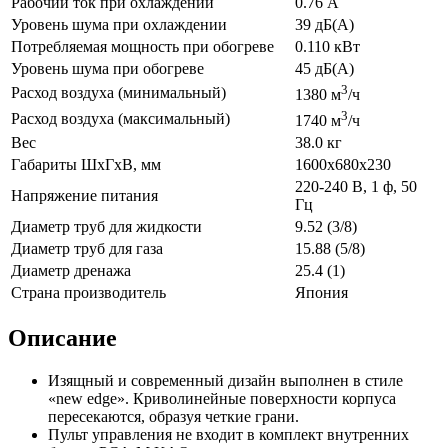
Рабочий ток при охлаждении
0.76 А
Уровень шума при охлаждении
39 дБ(А)
Потребляемая мощность при обогреве
0.110 кВт
Уровень шума при обогреве
45 дБ(А)
3
Расход воздуха (минимальный)
1380 м
/ч
3
Расход воздуха (максимальный)
1740 м
/ч
Вес
38.0 кг
Габариты ШхГхВ, мм
1600x680x230
220-240 В, 1 ф, 50
Напряжение питания
Гц
Диаметр труб для жидкости
9.52 (3/8)
Диаметр труб для газа
15.88 (5/8)
Диаметр дренажа
25.4 (1)
Страна производитель
Япония
Описание
Изящный и современный дизайн выполнен в стиле
«new edge». Криволинейные поверхности корпуса
пересекаются, образуя четкие грани.
Пульт управления не входит в комплект внутренних