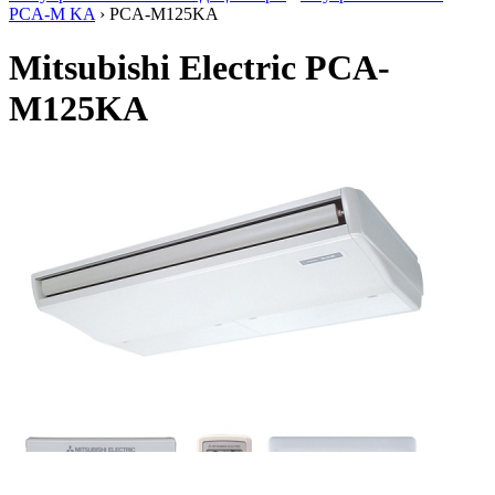
PCA-M KA
› PCA-M125KA
Mitsubishi Electric PCA-
M125KA