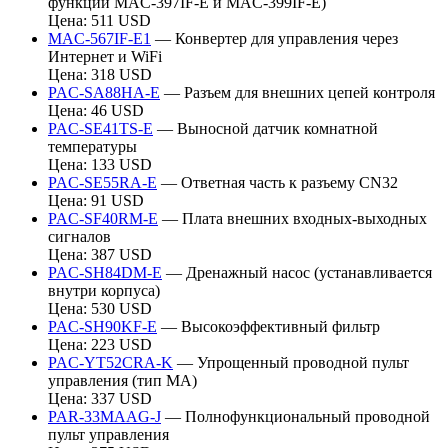
функции MAC-397IF-E и MAC-399IF-E)
Цена: 511 USD
MAC-567IF-E1
— Конвертер для управления через
Интернет и WiFi
Цена: 318 USD
PAC-SA88HA-E
— Разъем для внешних цепей контроля
Цена: 46 USD
PAC-SE41TS-E
— Выносной датчик комнатной
температуры
Цена: 133 USD
PAC-SE55RA-E
— Ответная часть к разъему CN32
Цена: 91 USD
PAC-SF40RM-E
— Плата внешних входных-выходных
сигналов
Цена: 387 USD
PAC-SH84DM-E
— Дренажный насос (устанавливается
внутри корпуса)
Цена: 530 USD
PAC-SH90KF-E
— Высокоэффективный фильтр
Цена: 223 USD
PAC-YT52CRA-K
— Упрощенный проводной пульт
управления (тип МА)
Цена: 337 USD
PAR-33MAAG-J
— Полнофункциональный проводной
пульт управления