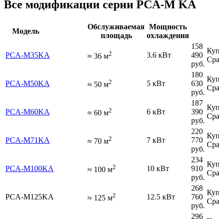
Все модификации серии PCA-M KA
Обслуживаемая
Мощность
Модель
площадь
охлаждения
158
Куп
2
PCA-M35KA
3.6 кВт
490
≈
36
м
Сра
руб.
180
Куп
2
PCA-M50KA
5 кВт
630
≈
50
м
Сра
руб.
187
Куп
2
PCA-M60KA
6 кВт
390
≈
60
м
Сра
руб.
220
Куп
2
PCA-M71KA
7 кВт
770
≈
70
м
Сра
руб.
234
Куп
2
PCA-M100KA
10 кВт
910
≈
100
м
Сра
руб.
268
Куп
2
PCA-M125KA
12.5 кВт
760
≈
125
м
Сра
руб.
296