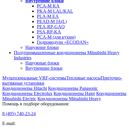
Внутренние блоки
PCA-M KA
PKA-M LAL/KAL
PLA-M EA
PEAD-M JA(L)
PEA-RP-GAQ
PSA-RP-KA
PCA-M (для кухни)
Гидромодули «ECODAN»
Наружние блоки
Полупромышленные кондиционеры Mitsubishi Heavy
Industries
Наружные блоки
Внутренние блоки
Мультизональные VRF-системы
Тепловые насосы
Приточно-
вытяжные установки
Кондиционеры Hitachi
Кондиционеры Panasonic
Кондиционеры Electrolux
Кондиционеры Haier
Кондиционеры
Mitsubishi Electric
Кондиционеры Mitsubishi Heavy
Помощь в подборе оборудования:
8 (495)
740-23-24
E-mail: