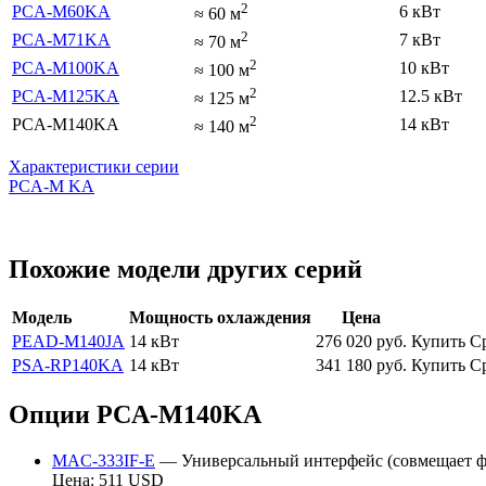
2
PCA-M60KA
6 кВт
≈
60
м
2
PCA-M71KA
7 кВт
≈
70
м
2
PCA-M100KA
10 кВт
≈
100
м
2
PCA-M125KA
12.5 кВт
≈
125
м
2
PCA-M140KA
14 кВт
≈
140
м
Характеристики серии
PCA-M KA
Похожие модели других серий
Модель
Мощность охлаждения
Цена
PEAD-M140JA
14 кВт
276 020
руб.
Купить
С
PSA-RP140KA
14 кВт
341 180
руб.
Купить
С
Опции PCA-M140KA
MAC-333IF-E
— Универсальный интерфейс (совмещает 
Цена: 511 USD