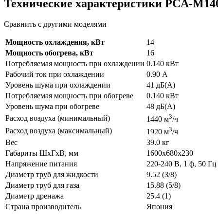
Технические характеристики PCA-M1
Сравнить с другими моделями
Мощность охлаждения, кВт
14
Мощность обогрева, кВт
16
Потребляемая мощность при охлаждении
0.140 кВт
Рабочий ток при охлаждении
0.90 А
Уровень шума при охлаждении
41 дБ(А)
Потребляемая мощность при обогреве
0.140 кВт
Уровень шума при обогреве
48 дБ(А)
3
Расход воздуха (минимальный)
1440 м
/ч
3
Расход воздуха (максимальный)
1920 м
/ч
Вес
39.0 кг
Габариты ШхГхВ, мм
1600x680x230
Напряжение питания
220-240 В, 1 ф, 50 Гц
Диаметр труб для жидкости
9.52 (3/8)
Диаметр труб для газа
15.88 (5/8)
Диаметр дренажа
25.4 (1)
Страна производитель
Япония