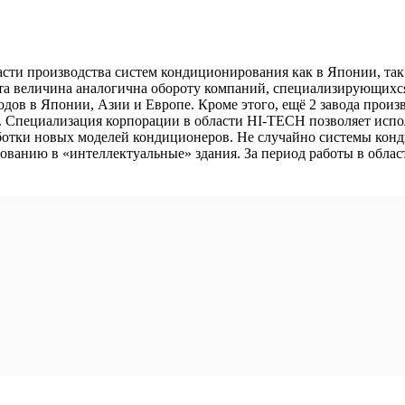
бласти производства систем кондиционирования как в Японии, так
. Эта величина аналогична обороту компаний, специализирующи
аводов в Японии, Азии и Европе. Кроме этого, ещё 2 завода прои
х. Специализация корпорации в области HI-TECH позволяет испо
ботки новых моделей кондиционеров. Не случайно системы конди
анию в «интеллектуальные» здания. За период работы в области