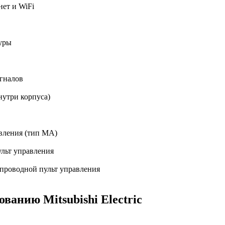
ет и WiFi
уры
гналов
утри корпуса)
вления (тип МА)
льт управления
проводной пульт управления
анию Mitsubishi Electric