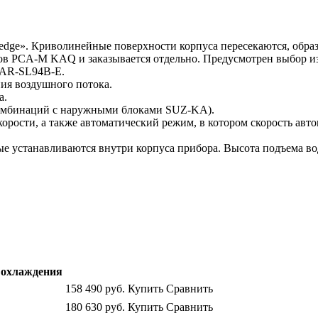
dge». Криволинейные поверхности корпуса пересекаются, образ
ков PCA-M KAQ и заказывается отдельно. Предусмотрен выбор и
PAR-SL94B-E.
ия воздушного потока.
а.
комбинаций с наружными блоками SUZ-KA).
орости, а также автоматический режим, в котором скорость ав
 устанавливаются внутри корпуса прибора. Высота подъема вод
охлаждения
158 490
руб.
Купить
Сравнить
180 630
руб.
Купить
Сравнить