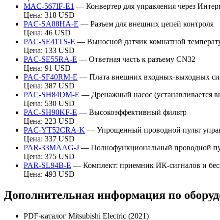
MAC-567IF-E1
— Конвертер для управления через Интерн
Цена: 318 USD
PAC-SA88HA-E
— Разъем для внешних цепей контроля
Цена: 46 USD
PAC-SE41TS-E
— Выносной датчик комнатной температ
Цена: 133 USD
PAC-SE55RA-E
— Ответная часть к разъему CN32
Цена: 91 USD
PAC-SF40RM-E
— Плата внешних входных-выходных си
Цена: 387 USD
PAC-SH84DM-E
— Дренажный насос (устанавливается вн
Цена: 530 USD
PAC-SH90KF-E
— Высокоэффективный фильтр
Цена: 223 USD
PAC-YT52CRA-K
— Упрощенный проводной пульт упра
Цена: 337 USD
PAR-33MAAG-J
— Полнофункциональный проводной пу
Цена: 375 USD
PAR-SL94B-E
— Комплект: приемник ИК-сигналов и бес
Цена: 493 USD
Дополнительная информация по оборудов
PDF-каталог Mitsubishi Electric (2021)