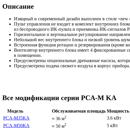
Описание
Изящный и современный дизайн выполнен в стиле «new e
Пульт управления не входит в комплект внутренних бло
из беспроводного ИК-пульта и приемника ИК-сигналов 
Горизонтальное и вертикальное регулирование направлен
Небольшой вес внутреннего блока и низкий уровень шум
Встроенная функция ротации и резервирования (кроме 
Вентилятор внутреннего блока имеет 4 фиксированные ск
в помещении.
Предусмотрены опциональные дренажные насосы, которые
Предусмотрена подача свежего воздуха в корпус прибора.
Все модификации серии PCA-M KA
Модель
Обслуживаемая площадь
Мощность 
2
PCA-M35KA
3.6 кВт
≈
36
м
2
PCA-M50KA
5 кВт
≈
50
м