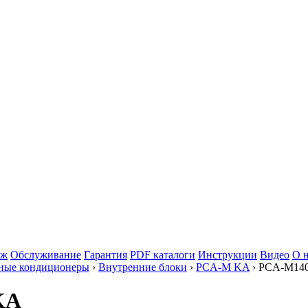
аж
Обслуживание
Гарантия
PDF каталоги
Инструкции
Видео
О 
ные кондиционеры
›
Внутренние блоки
›
PCA-M KA
› PCA-M14
KA