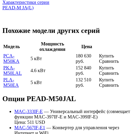
Характеристики серии
PEAD-M JA(L)
Похожие модели других серий
Мощность
Модель
Цена
охлаждения
PCA-
180 630
Купить
5 кВт
M50KA
руб.
Сравнить
PKA-
152 840
Купить
4.6 кВт
M50LAL
руб.
Сравнить
PLA-
132 510
Купить
5 кВт
M50EA
руб.
Сравнить
Опции PEAD-M50JAL
MAC-333IF-E
— Универсальный интерфейс (совмещает
функции MAC-397IF-E и MAC-399IF-E)
Цена: 511 USD
MAC-567IF-E1
— Конвертер для управления через
Интернет и WiFi