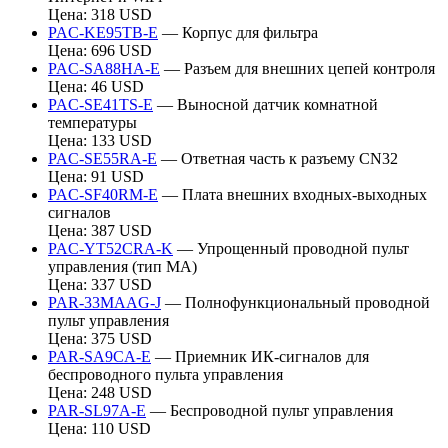
Цена: 318 USD
PAC-KE95TB-E
— Корпус для фильтра
Цена: 696 USD
PAC-SA88HA-E
— Разъем для внешних цепей контроля
Цена: 46 USD
PAC-SE41TS-E
— Выносной датчик комнатной
температуры
Цена: 133 USD
PAC-SE55RA-E
— Ответная часть к разъему CN32
Цена: 91 USD
PAC-SF40RM-E
— Плата внешних входных-выходных
сигналов
Цена: 387 USD
PAC-YT52CRA-K
— Упрощенный проводной пульт
управления (тип МА)
Цена: 337 USD
PAR-33MAAG-J
— Полнофункциональный проводной
пульт управления
Цена: 375 USD
PAR-SA9CA-E
— Приемник ИК-сигналов для
беспроводного пульта управления
Цена: 248 USD
PAR-SL97A-E
— Беспроводной пульт управления
Цена: 110 USD