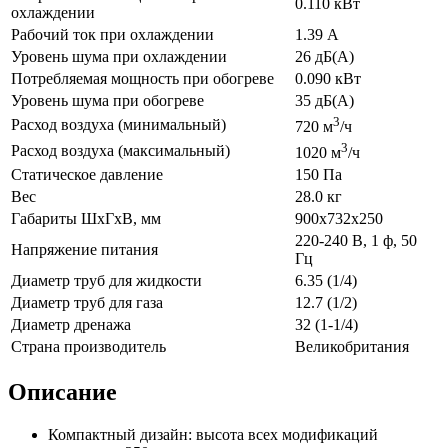
0.110 кВт
охлаждении
Рабочий ток при охлаждении
1.39 А
Уровень шума при охлаждении
26 дБ(А)
Потребляемая мощность при обогреве
0.090 кВт
Уровень шума при обогреве
35 дБ(А)
3
Расход воздуха (минимальный)
720 м
/ч
3
Расход воздуха (максимальный)
1020 м
/ч
Статическое давление
150 Па
Вес
28.0 кг
Габариты ШхГхВ, мм
900x732x250
220-240 В, 1 ф, 50
Напряжение питания
Гц
Диаметр труб для жидкости
6.35 (1/4)
Диаметр труб для газа
12.7 (1/2)
Диаметр дренажа
32 (1-1/4)
Страна производитель
Великобритания
Описание
Компактный дизайн: высота всех модификаций