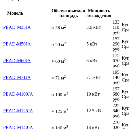
Обслуживаемая
Мощность
Модель
площадь
охлаждения
133
Куп
2
PEAD-M35JA
3.6 кВт
110
≈
36
м
Сра
руб.
157
Куп
2
PEAD-M50JA
5 кВт
290
≈
50
м
Сра
руб.
175
Куп
2
PEAD-M60JA
6 кВт
670
≈
60
м
Сра
руб.
195
Куп
2
PEAD-M71JA
7.1 кВт
140
≈
71
м
Сра
руб.
197
Куп
2
PEAD-M100JA
10 кВт
680
≈
100
м
Сра
руб.
225
Куп
2
PEAD-M125JA
12.5 кВт
840
≈
125
м
Сра
руб.
276
Куп
2
PEAD-M140JA
14 кВт
020
≈
140
м