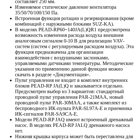
составляет 250 мм.
Изменяемое статическое давление вентилятора
35/50/70/100/150 Па.
Встроенная функция ротации и резервирования (кроме
комбинаций с наружными блоками SUZ-KA).
В моделях PEAD-RP60~140JA(L)QR1 предусмотрена
возможность изменения расхода воздуха внешним
аналоговым сигналом 0-10 В для реализации VAV-
систем (систем с регулируемым расходом воздуха). Эта
функция предназначена для организации
взаимодействия с воздушными заслонками,
управляемыми датчиками температуры. Методические
указания по применению данной функции можно
скачать в разделе «Документация».
Пульт управления не входит в комплект внутренних
блоков PEAD-RP JA(L)Q и заказывается отдельно.
Предусмотрен выбор из 3 вариантов: стандартный
проводной пульт управления PAR-21MAA, новый
проводной пульт PAR-30MAA, а также комплект из
беспроводного ИК-пульта PAR-SL97A-E и приемника
ИК-сигналов PAR-SA9CA-E.
Модели PEAD-RP JAQ имеют встроенный дренажный
насос. В моделях PEAD-RP JALQ дренажного насоса
нет.
Нижняя крышка корпуса может быть переставлена для