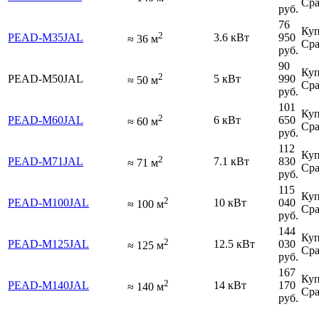
Сра
руб.
76
Куп
2
PEAD-M35JAL
3.6 кВт
950
≈
36
м
Сра
руб.
90
Куп
2
PEAD-M50JAL
5 кВт
990
≈
50
м
Сра
руб.
101
Куп
2
PEAD-M60JAL
6 кВт
650
≈
60
м
Сра
руб.
112
Куп
2
PEAD-M71JAL
7.1 кВт
830
≈
71
м
Сра
руб.
115
Куп
2
PEAD-M100JAL
10 кВт
040
≈
100
м
Сра
руб.
144
Куп
2
PEAD-M125JAL
12.5 кВт
030
≈
125
м
Сра
руб.
167
Куп
2
PEAD-M140JAL
14 кВт
170
≈
140
м
Сра
руб.