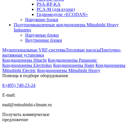
PSA-RP-KA
PCA-M (для кухни)
Гидромодули «ECODAN»
Наружние блоки
Полупромышленные кондиционеры Mitsubishi Heavy
Industries
Наружные блоки
Внутренние блоки
Мультизональные VRF-системы
Тепловые насосы
Приточно-
вытяжные установки
Кондиционеры Hitachi
Кондиционеры Panasonic
Кондиционеры Electrolux
Кондиционеры Haier
Кондиционеры
Mitsubishi Electric
Кондиционеры Mitsubishi Heavy
Помощь в подборе оборудования:
8 (495)
740-23-24
E-mail:
mail@mitsubishi-climate.ru
Получить коммерческое
предложение