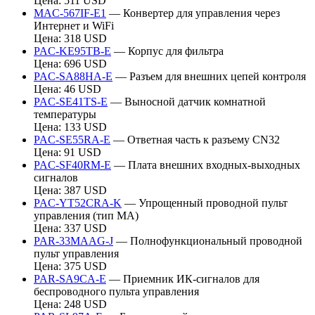
Цена: 511 USD
MAC-567IF-E1
— Конвертер для управления через
Интернет и WiFi
Цена: 318 USD
PAC-KE95TB-E
— Корпус для фильтра
Цена: 696 USD
PAC-SA88HA-E
— Разъем для внешних цепей контроля
Цена: 46 USD
PAC-SE41TS-E
— Выносной датчик комнатной
температуры
Цена: 133 USD
PAC-SE55RA-E
— Ответная часть к разъему CN32
Цена: 91 USD
PAC-SF40RM-E
— Плата внешних входных-выходных
сигналов
Цена: 387 USD
PAC-YT52CRA-K
— Упрощенный проводной пульт
управления (тип МА)
Цена: 337 USD
PAR-33MAAG-J
— Полнофункциональный проводной
пульт управления
Цена: 375 USD
PAR-SA9CA-E
— Приемник ИК-сигналов для
беспроводного пульта управления
Цена: 248 USD