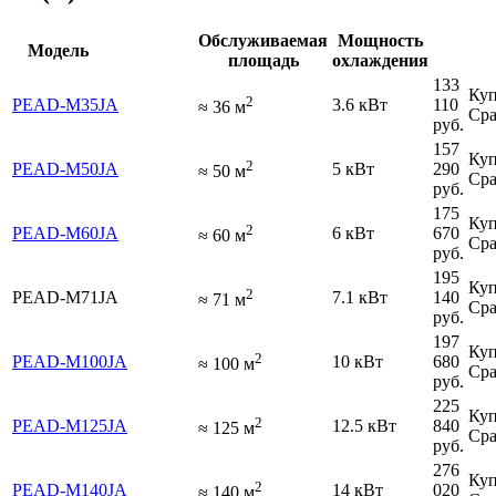
Обслуживаемая
Мощность
Модель
площадь
охлаждения
133
Куп
2
PEAD-M35JA
3.6 кВт
110
≈
36
м
Сра
руб.
157
Куп
2
PEAD-M50JA
5 кВт
290
≈
50
м
Сра
руб.
175
Куп
2
PEAD-M60JA
6 кВт
670
≈
60
м
Сра
руб.
195
Куп
2
PEAD-M71JA
7.1 кВт
140
≈
71
м
Сра
руб.
197
Куп
2
PEAD-M100JA
10 кВт
680
≈
100
м
Сра
руб.
225
Куп
2
PEAD-M125JA
12.5 кВт
840
≈
125
м
Сра
руб.
276
Куп
2
PEAD-M140JA
14 кВт
020
≈
140
м