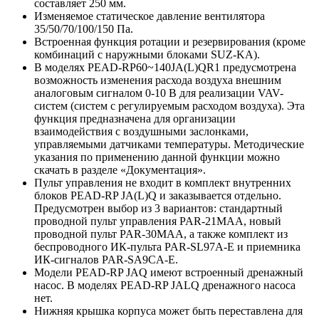
составляет 250 мм.
Изменяемое статическое давление вентилятора
35/50/70/100/150 Па.
Встроенная функция ротации и резервирования (кроме
комбинаций с наружными блоками SUZ-KA).
В моделях PEAD-RP60~140JA(L)QR1 предусмотрена
возможность изменения расхода воздуха внешним
аналоговым сигналом 0-10 В для реализации VAV-
систем (систем с регулируемым расходом воздуха). Эта
функция предназначена для организации
взаимодействия с воздушными заслонками,
управляемыми датчиками температуры. Методические
указания по применению данной функции можно
скачать в разделе «Документация».
Пульт управления не входит в комплект внутренних
блоков PEAD-RP JA(L)Q и заказывается отдельно.
Предусмотрен выбор из 3 вариантов: стандартный
проводной пульт управления PAR-21MAA, новый
проводной пульт PAR-30MAA, а также комплект из
беспроводного ИК-пульта PAR-SL97A-E и приемника
ИК-сигналов PAR-SA9CA-E.
Модели PEAD-RP JAQ имеют встроенный дренажный
насос. В моделях PEAD-RP JALQ дренажного насоса
нет.
Нижняя крышка корпуса может быть переставлена для