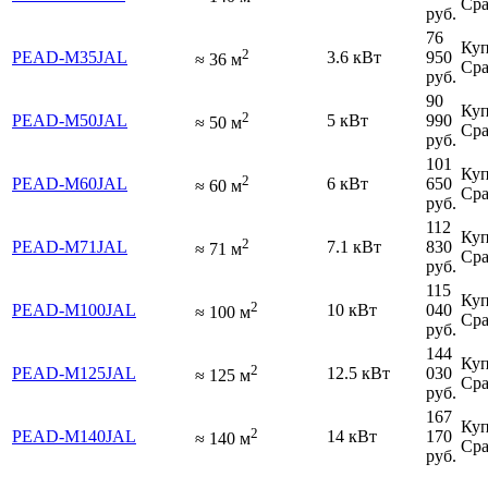
Сра
руб.
76
Куп
2
PEAD-M35JAL
3.6 кВт
950
≈
36
м
Сра
руб.
90
Куп
2
PEAD-M50JAL
5 кВт
990
≈
50
м
Сра
руб.
101
Куп
2
PEAD-M60JAL
6 кВт
650
≈
60
м
Сра
руб.
112
Куп
2
PEAD-M71JAL
7.1 кВт
830
≈
71
м
Сра
руб.
115
Куп
2
PEAD-M100JAL
10 кВт
040
≈
100
м
Сра
руб.
144
Куп
2
PEAD-M125JAL
12.5 кВт
030
≈
125
м
Сра
руб.
167
Куп
2
PEAD-M140JAL
14 кВт
170
≈
140
м
Сра
руб.