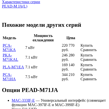
Характеристики серии
PEAD-M JA(L)
Похожие модели других серий
Мощность
Модель
Цена
охлаждения
PCA-
220 770
Купить
7 кВт
M71KA
руб.
Сравнить
PKA-
246 280
Купить
7.1 кВт
M71KAL
руб.
Сравнить
169 140
Купить
PLA-M71EA
7.1 кВт
руб.
Сравнить
PCA-
344 210
Купить
7.5 кВт
M71HA
руб.
Сравнить
Опции PEAD-M71JA
MAC-333IF-E
— Универсальный интерфейс (совмещает
функции MAC-397IF-E и MAC-399IF-E)