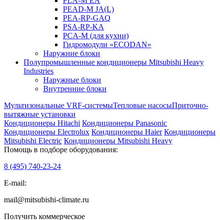
PLA-M EA
PEAD-M JA(L)
PEA-RP-GAQ
PSA-RP-KA
PCA-M (для кухни)
Гидромодули «ECODAN»
Наружние блоки
Полупромышленные кондиционеры Mitsubishi Heavy
Industries
Наружные блоки
Внутренние блоки
Мультизональные VRF-системы
Тепловые насосы
Приточно-
вытяжные установки
Кондиционеры Hitachi
Кондиционеры Panasonic
Кондиционеры Electrolux
Кондиционеры Haier
Кондиционеры
Mitsubishi Electric
Кондиционеры Mitsubishi Heavy
Помощь в подборе оборудования:
8 (495)
740-23-24
E-mail:
mail@mitsubishi-climate.ru
Получить коммерческое