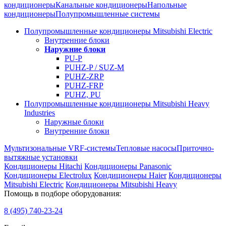
кондиционеры
Канальные кондиционеры
Напольные
кондиционеры
Полупромышленные системы
Полупромышленные кондиционеры Mitsubishi Electric
Внутренние блоки
Наружние блоки
PU-P
PUHZ-P / SUZ-M
PUHZ-ZRP
PUHZ-FRP
PUHZ, PU
Полупромышленные кондиционеры Mitsubishi Heavy
Industries
Наружные блоки
Внутренние блоки
Мультизональные VRF-системы
Тепловые насосы
Приточно-
вытяжные установки
Кондиционеры Hitachi
Кондиционеры Panasonic
Кондиционеры Electrolux
Кондиционеры Haier
Кондиционеры
Mitsubishi Electric
Кондиционеры Mitsubishi Heavy
Помощь в подборе оборудования:
8 (495)
740-23-24