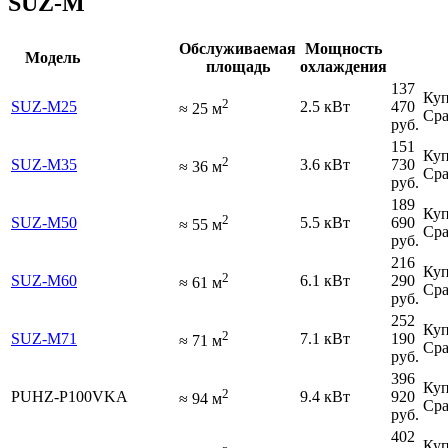
SUZ-M
Обслуживаемая
Мощность
Модель
площадь
охлаждения
137
Куп
2
SUZ-M25
2.5 кВт
470
≈
25
м
Сра
руб.
151
Куп
2
SUZ-M35
3.6 кВт
730
≈
36
м
Сра
руб.
189
Куп
2
SUZ-M50
5.5 кВт
690
≈
55
м
Сра
руб.
216
Куп
2
SUZ-M60
6.1 кВт
290
≈
61
м
Сра
руб.
252
Куп
2
SUZ-M71
7.1 кВт
190
≈
71
м
Сра
руб.
396
Куп
2
PUHZ-P100VKA
9.4 кВт
920
≈
94
м
Сра
руб.
402
Куп