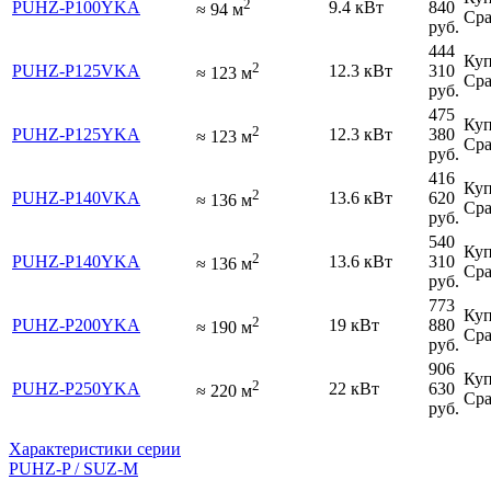
2
PUHZ-P100YKA
9.4 кВт
840
≈
94
м
Сра
руб.
444
Куп
2
PUHZ-P125VKA
12.3 кВт
310
≈
123
м
Сра
руб.
475
Куп
2
PUHZ-P125YKA
12.3 кВт
380
≈
123
м
Сра
руб.
416
Куп
2
PUHZ-P140VKA
13.6 кВт
620
≈
136
м
Сра
руб.
540
Куп
2
PUHZ-P140YKA
13.6 кВт
310
≈
136
м
Сра
руб.
773
Куп
2
PUHZ-P200YKA
19 кВт
880
≈
190
м
Сра
руб.
906
Куп
2
PUHZ-P250YKA
22 кВт
630
≈
220
м
Сра
руб.
Характеристики серии
PUHZ-P / SUZ-M