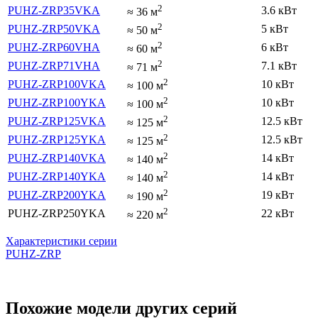
2
PUHZ-ZRP35VKA
3.6 кВт
≈
36
м
2
PUHZ-ZRP50VKA
5 кВт
≈
50
м
2
PUHZ-ZRP60VHA
6 кВт
≈
60
м
2
PUHZ-ZRP71VHA
7.1 кВт
≈
71
м
2
PUHZ-ZRP100VKA
10 кВт
≈
100
м
2
PUHZ-ZRP100YKA
10 кВт
≈
100
м
2
PUHZ-ZRP125VKA
12.5 кВт
≈
125
м
2
PUHZ-ZRP125YKA
12.5 кВт
≈
125
м
2
PUHZ-ZRP140VKA
14 кВт
≈
140
м
2
PUHZ-ZRP140YKA
14 кВт
≈
140
м
2
PUHZ-ZRP200YKA
19 кВт
≈
190
м
2
PUHZ-ZRP250YKA
22 кВт
≈
220
м
Характеристики серии
PUHZ-ZRP
Похожие модели других серий