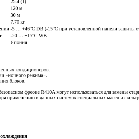
25.4 (1)
120 м
30 м
7.70 кг
ении
-5 … +46°C DB (-15°C при установленной панели защиты от
е
-20 … +15°C WB
Япония
ленных кондиционеров.
ии «ночного режима».
них блоков.
опасном фреоне R410A могут использоваться для замены стары
аря применению в данных системах специальных масел и фильтро
охлаждения