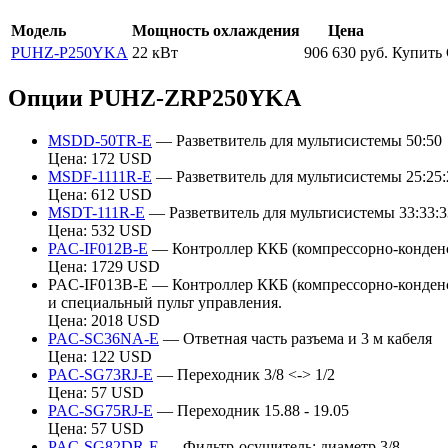
Модель
Мощность охлаждения
Цена
PUHZ-P250YKA
22 кВт
906 630
руб.
Купить
Опции PUHZ-ZRP250YKA
MSDD-50TR-E
— Разветвитель для мультисистемы 50:50
Цена: 172 USD
MSDF-1111R-E
— Разветвитель для мультисистемы 25:25:
Цена: 612 USD
MSDT-111R-E
— Разветвитель для мультисистемы 33:33:3
Цена: 532 USD
PAC-IF012B-E
— Контроллер ККБ (компрессорно-конденса
Цена: 1729 USD
PAC-IF013B-E — Контроллер ККБ (компрессорно-конденса
и специальный пульт управления.
Цена: 2018 USD
PAC-SC36NA-E
— Ответная часть разъема и 3 м кабеля
Цена: 122 USD
PAC-SG73RJ-E
— Переходник 3/8 <-> 1/2
Цена: 57 USD
PAC-SG75RJ-E
— Переходник 15.88 - 19.05
Цена: 57 USD
PAC-SG82DR-E
— Фильтр-осушитель: диаметр 3/8