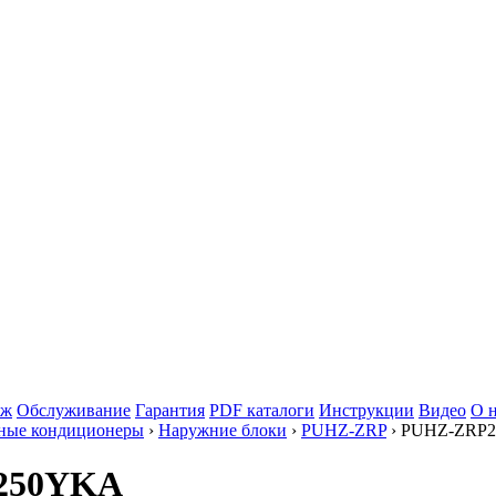
аж
Обслуживание
Гарантия
PDF каталоги
Инструкции
Видео
О 
ные кондиционеры
›
Наружние блоки
›
PUHZ-ZRP
› PUHZ-ZRP
P250YKA