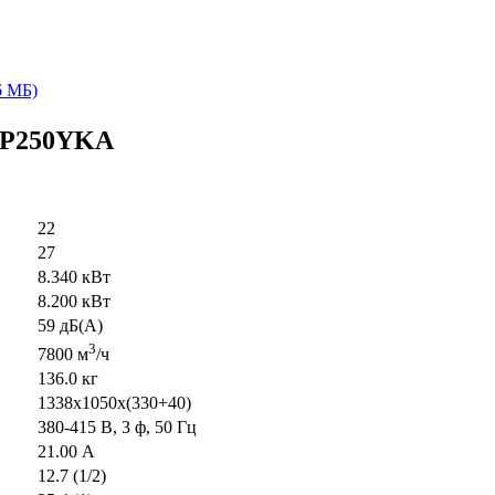
6 МБ)
RP250YKA
22
27
8.340 кВт
8.200 кВт
59 дБ(А)
3
7800 м
/ч
136.0 кг
1338x1050x(330+40)
380-415 В, 3 ф, 50 Гц
21.00 А
12.7 (1/2)