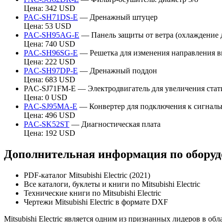
Цена: 342 USD
PAC-SH71DS-E
— Дренажный штуцер
Цена: 53 USD
PAC-SH95AG-E
— Панель защиты от ветра (охлаждение до 
Цена: 740 USD
PAC-SH96SG-E
— Решетка для изменения направления в
Цена: 222 USD
PAC-SH97DP-E
— Дренажный поддон
Цена: 683 USD
PAC-SJ71FM-E — Электродвигатель для увеличения стати
Цена: 0 USD
PAC-SJ95MA-E
— Конвертер для подключения к сигнал
Цена: 496 USD
PAC-SK52ST
— Диагностическая плата
Цена: 192 USD
Дополнительная информация по оборудов
PDF-каталог Mitsubishi Electric (2021)
Все каталоги, буклеты и книги по Mitsubishi Electric
Технические книги по Mitsubishi Electric
Чертежи Mitsubishi Electric в формате DXF
Mitsubishi Electric является одним из признанных лидеров в о