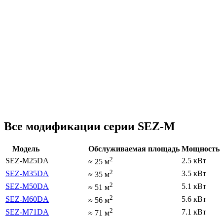
Все модификации серии SEZ-M
Модель
Обслуживаемая площадь
Мощность 
2
SEZ-M25DA
2.5 кВт
≈
25
м
2
SEZ-M35DA
3.5 кВт
≈
35
м
2
SEZ-M50DA
5.1 кВт
≈
51
м
2
SEZ-M60DA
5.6 кВт
≈
56
м
2
SEZ-M71DA
7.1 кВт
≈
71
м