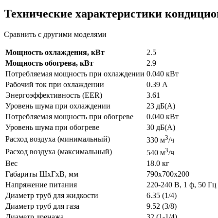
Технические характеристики кондици
Сравнить с другими моделями
Мощность охлаждения, кВт
2.5
Мощность обогрева, кВт
2.9
Потребляемая мощность при охлаждении
0.040 кВт
Рабочий ток при охлаждении
0.39 А
Энергоэффективность (EER)
3.61
Уровень шума при охлаждении
23 дБ(А)
Потребляемая мощность при обогреве
0.040 кВт
Уровень шума при обогреве
30 дБ(А)
3
Расход воздуха (минимальный)
330 м
/ч
3
Расход воздуха (максимальный)
540 м
/ч
Вес
18.0 кг
Габариты ШхГхВ, мм
790x700x200
Напряжение питания
220-240 В, 1 ф, 50 Гц
Диаметр труб для жидкости
6.35 (1/4)
Диаметр труб для газа
9.52 (3/8)
Диаметр дренажа
32 (1-1/4)