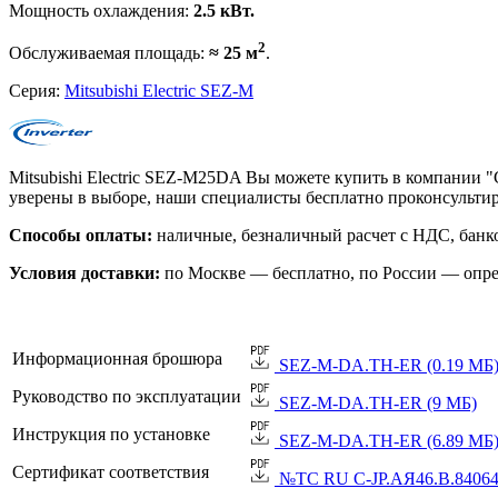
Мощность охлаждения:
2.5 кВт.
2
Обслуживаемая площадь:
≈ 25 м
.
Серия:
Mitsubishi Electric SEZ-M
Mitsubishi Electric SEZ-M25DA Вы можете купить в компании 
уверены в выборе, наши специалисты бесплатно проконсульти
Способы оплаты:
наличные, безналичный расчет с НДС, банко
Условия доставки:
по Москве — бесплатно, по России — опре
Информационная брошюра
SEZ-M-DA.TH-ER (0.19 МБ
Руководство по эксплуатации
SEZ-M-DA.TH-ER (9 МБ)
Инструкция по установке
SEZ-M-DA.TH-ER (6.89 МБ
Сертификат соответствия
№TC RU C-JP.АЯ46.B.84064 