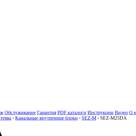
аж
Обслуживание
Гарантия
PDF каталоги
Инструкции
Видео
О 
стемы
›
Канальные внутренние блоки
›
SEZ-M
› SEZ-M25DA
A