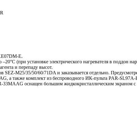
ER
KE07DM-E.
–20°С (при установке электрического нагревателя в поддон нар
гента и перепаду высот.
ов SEZ-M25/35/50/60/71DA и заказывается отдельно. Предусмот
, а также комплект из беспроводного ИК-пульта PAR-SL97A-
-33MAAG оснащен большим жидкокристаллическим экраном с п