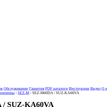
аж
Обслуживание
Гарантия
PDF каталоги
Инструкции
Видео
О 
иционеры
›
SEZ-M
› SEZ-M60DA / SUZ-KA60VA
DA / SUZ-KA60VA