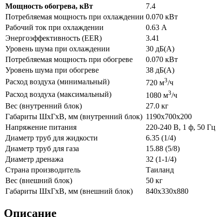
Мощность обогрева, кВт
7.4
Потребляемая мощность при охлаждении
0.070 кВт
Рабочий ток при охлаждении
0.63 А
Энергоэффективность (EER)
3.41
Уровень шума при охлаждении
30 дБ(А)
Потребляемая мощность при обогреве
0.070 кВт
Уровень шума при обогреве
38 дБ(А)
3
Расход воздуха (минимальный)
720 м
/ч
3
Расход воздуха (максимальный)
1080 м
/ч
Вес (внутренний блок)
27.0 кг
Габариты ШхГхВ, мм (внутренний блок)
1190x700x200
Напряжение питания
220-240 В, 1 ф, 50 Гц
Диаметр труб для жидкости
6.35 (1/4)
Диаметр труб для газа
15.88 (5/8)
Диаметр дренажа
32 (1-1/4)
Страна производитель
Таиланд
Вес (внешний блок)
50 кг
Габариты ШхГхВ, мм (внешний блок)
840х330х880
Описание