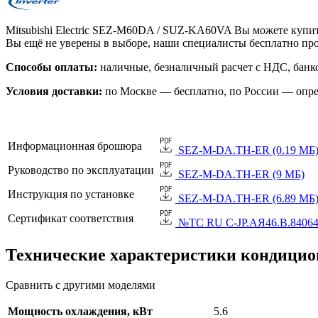
Mitsubishi Electric SEZ-M60DA / SUZ-KA60VA Вы можете купит
Вы ещё не уверены в выборе, наши специалисты бесплатно пр
Способы оплаты:
наличные, безналичный расчет с НДС, банко
Условия доставки:
по Москве — бесплатно, по России — опре
Информационная брошюра
SEZ-M-DA.TH-ER (0.19 МБ
Руководство по эксплуатации
SEZ-M-DA.TH-ER (9 МБ)
Инструкция по установке
SEZ-M-DA.TH-ER (6.89 МБ
Сертификат соответствия
№TC RU C-JP.АЯ46.B.84064 
Технические характеристики кондици
Сравнить с другими моделями
Мощность охлаждения, кВт
5.6