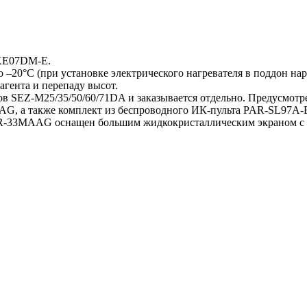
KE07DM-E.
–20°С (при установке электрического нагревателя в поддон нар
гента и перепаду высот.
ов SEZ-M25/35/50/60/71DA и заказывается отдельно. Предусмот
, а также комплект из беспроводного ИК-пульта PAR-SL97A-
-33MAAG оснащен большим жидкокристаллическим экраном с п