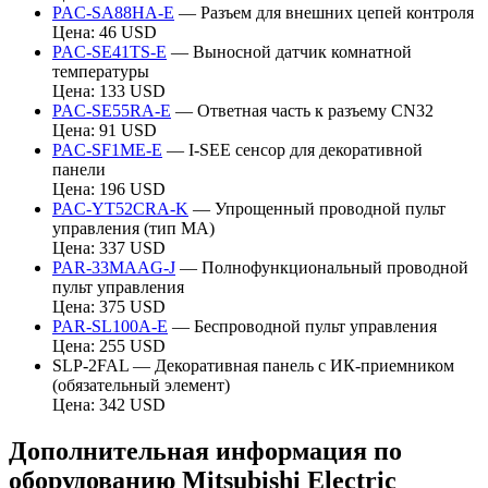
PAC-SA88HA-E
— Разъем для внешних цепей контроля
Цена: 46 USD
PAC-SE41TS-E
— Выносной датчик комнатной
температуры
Цена: 133 USD
PAC-SE55RA-E
— Ответная часть к разъему CN32
Цена: 91 USD
PAC-SF1ME-E
— I-SEE сенсор для декоративной
панели
Цена: 196 USD
PAC-YT52CRA-K
— Упрощенный проводной пульт
управления (тип МА)
Цена: 337 USD
PAR-33MAAG-J
— Полнофункциональный проводной
пульт управления
Цена: 375 USD
PAR-SL100A-E
— Беспроводной пульт управления
Цена: 255 USD
SLP-2FAL — Декоративная панель с ИК-приемником
(обязательный элемент)
Цена: 342 USD
Дополнительная информация по
оборудованию Mitsubishi Electric