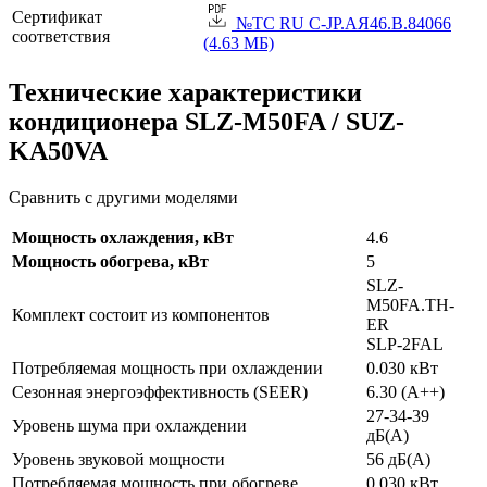
Сертификат
№TC RU C-JP.АЯ46.B.84066
соответствия
(4.63 МБ)
Технические характеристики
кондиционера SLZ-M50FA / SUZ-
KA50VA
Сравнить с другими моделями
Мощность охлаждения, кВт
4.6
Мощность обогрева, кВт
5
SLZ-
M50FA.TH-
Комплект состоит из компонентов
ER
SLP-2FAL
Потребляемая мощность при охлаждении
0.030 кВт
Сезонная энергоэффективность (SEER)
6.30 (A++)
27-34-39
Уровень шума при охлаждении
дБ(А)
Уровень звуковой мощности
56 дБ(А)
Потребляемая мощность при обогреве
0.030 кВт