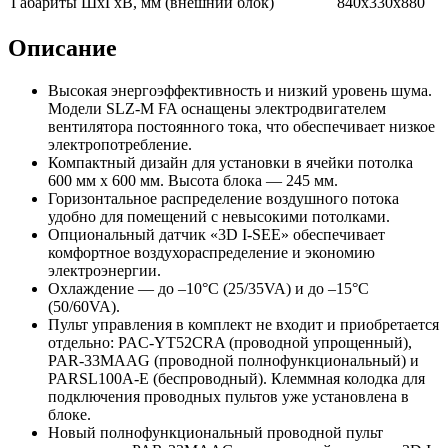
Габариты ШхГхВ, мм (внешний блок)
840х330х880
Описание
Высокая энергоэффективность и низкий уровень шума.
Модели SLZ-M FA оснащены электродвигателем
вентилятора постоянного тока, что обеспечивает низкое
электропотребление.
Компактный дизайн для установки в ячейки потолка
600 мм x 600 мм. Высота блока — 245 мм.
Горизонтальное раcпределение воздушного потока
удобно для помещений с невысокими потолками.
Опциональный датчик «3D I-SEE» обеспечивает
комфортное воздухораспределение и экономию
электроэнергии.
Охлаждение — до –10°С (25/35VA) и до –15°С
(50/60VA).
Пульт управления в комплект не входит и приобретается
отдельно: PAC-YT52CRA (проводной упрощенный),
PAR-33MAAG (проводной полнофункциональный) и
PARSL100A-E (беспроводный). Клеммная колодка для
подключения проводных пультов уже установлена в
блоке.
Новый полнофункциональный проводной пульт