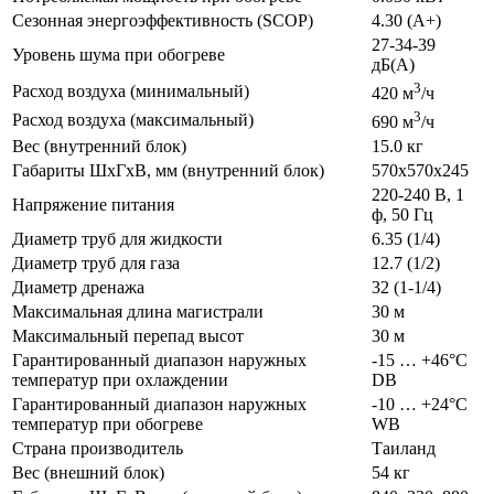
Сезонная энергоэффективность (SCOP)
4.30 (A+)
27-34-39
Уровень шума при обогреве
дБ(А)
3
Расход воздуха (минимальный)
420 м
/ч
3
Расход воздуха (максимальный)
690 м
/ч
Вес (внутренний блок)
15.0 кг
Габариты ШхГхВ, мм (внутренний блок)
570x570x245
220-240 В, 1
Напряжение питания
ф, 50 Гц
Диаметр труб для жидкости
6.35 (1/4)
Диаметр труб для газа
12.7 (1/2)
Диаметр дренажа
32 (1-1/4)
Максимальная длина магистрали
30 м
Максимальный перепад высот
30 м
Гарантированный диапазон наружных
-15 … +46°C
температур при охлаждении
DB
Гарантированный диапазон наружных
-10 … +24°C
температур при обогреве
WB
Страна производитель
Таиланд
Вес (внешний блок)
54 кг