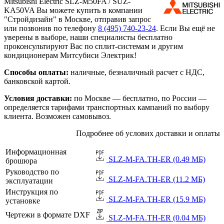
Mitsubishi Electric SLZ-M50FA / SUZ-
KA50VA Вы можете купить в компании
"Стройдизайн" в Москве, отправив запрос
или позвонив по телефону
8 (495)
740-23-24
. Если Вы ещё не
уверены в выборе, наши специалисты бесплатно
проконсультируют Вас по сплит-системам и другим
кондиционерам Митсубиси Электрик!
Способы оплаты:
наличные, безналичный расчет с НДС,
банковской картой.
Условия доставки:
по Москве — бесплатно, по России —
определяется тарифами транспортных кампаний по выбору
клиента. Возможен самовывоз.
Подробнее об услових доставки и оплаты
Информационная
SLZ-M-FA.TH-ER (0.49 МБ)
брошюра
Руководство по
SLZ-M-FA.TH-ER (11.2 МБ)
эксплуатации
Инструкция по
SLZ-M-FA.TH-ER (15.9 МБ)
установке
Чертежи в формате DXF
SLZ-M-FA.TH-ER (0.04 МБ)