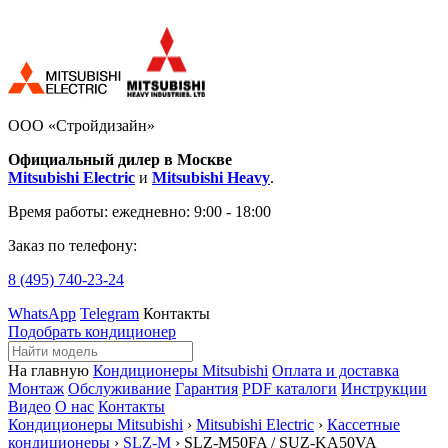
ООО «Стройдизайн»
Официальный дилер в Москве
Mitsubishi Electric
и
Mitsubishi Heavy
.
Время работы:
ежедневно: 9:00 - 18:00
Заказ по телефону:
8 (495)
740-23-24
WhatsApp
Telegram
Контакты
Подобрать кондиционер
На главную
Кондиционеры Mitsubishi
Оплата и доставка
Монтаж
Обслуживание
Гарантия
PDF каталоги
Инструкции
Видео
О нас
Контакты
Кондиционеры Mitsubishi
›
Mitsubishi Electric
›
Кассетные
кондиционеры
›
SLZ-M
› SLZ-M50FA / SUZ-KA50VA