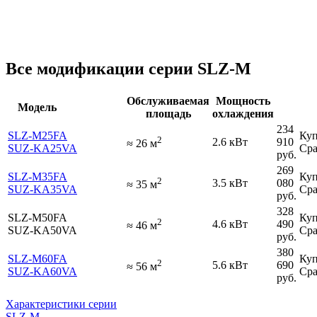
Все модификации серии SLZ-M
Обслуживаемая
Мощность
Модель
площадь
охлаждения
234
SLZ-M25FA
Куп
2
2.6 кВт
910
≈
26
м
SUZ-KA25VA
Сра
руб.
269
SLZ-M35FA
Куп
2
3.5 кВт
080
≈
35
м
SUZ-KA35VA
Сра
руб.
328
SLZ-M50FA
Куп
2
4.6 кВт
490
≈
46
м
SUZ-KA50VA
Сра
руб.
380
SLZ-M60FA
Куп
2
5.6 кВт
690
≈
56
м
SUZ-KA60VA
Сра
руб.
Характеристики серии
SLZ-M