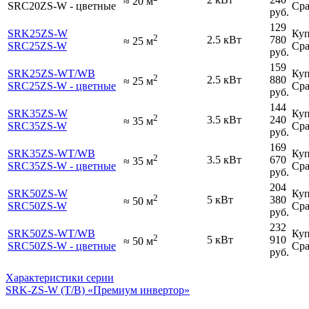
≈
20
м
SRC20ZS-W - цветные
Сра
руб.
129
SRK25ZS-W
Куп
2
2.5 кВт
780
≈
25
м
SRC25ZS-W
Сра
руб.
159
SRK25ZS-WT/WB
Куп
2
2.5 кВт
880
≈
25
м
SRC25ZS-W - цветные
Сра
руб.
144
SRK35ZS-W
Куп
2
3.5 кВт
240
≈
35
м
SRC35ZS-W
Сра
руб.
169
SRK35ZS-WT/WB
Куп
2
3.5 кВт
670
≈
35
м
SRC35ZS-W - цветные
Сра
руб.
204
SRK50ZS-W
Куп
2
5 кВт
380
≈
50
м
SRC50ZS-W
Сра
руб.
232
SRK50ZS-WT/WB
Куп
2
5 кВт
910
≈
50
м
SRC50ZS-W - цветные
Сра
руб.
Характеристики серии
SRK-ZS-W (T/B) «Премиум инвертор»