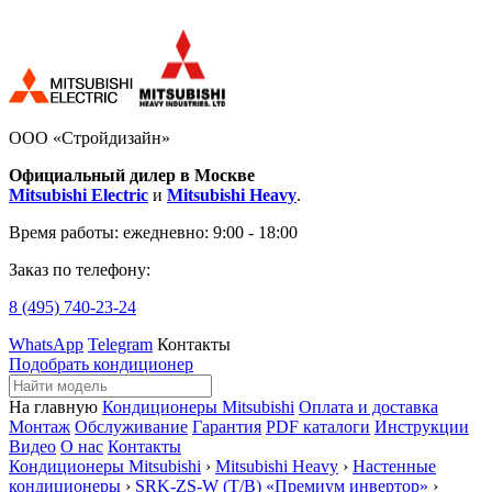
ООО «Стройдизайн»
Официальный дилер в Москве
Mitsubishi Electric
и
Mitsubishi Heavy
.
Время работы:
ежедневно: 9:00 - 18:00
Заказ по телефону:
8 (495)
740-23-24
WhatsApp
Telegram
Контакты
Подобрать кондиционер
На главную
Кондиционеры Mitsubishi
Оплата и доставка
Монтаж
Обслуживание
Гарантия
PDF каталоги
Инструкции
Видео
О нас
Контакты
Кондиционеры Mitsubishi
›
Mitsubishi Heavy
›
Настенные
кондиционеры
›
SRK-ZS-W (T/B) «Премиум инвертор»
›