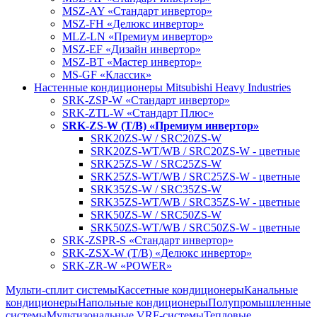
MSZ-AY «Стандарт инвертор»
MSZ-FH «Делюкс инвертор»
MLZ-LN «Премиум инвертор»
MSZ-EF «Дизайн инвертор»
MSZ-BT «Мастер инвертор»
MS-GF «Классик»
Настенные кондиционеры Mitsubishi Heavy Industries
SRK-ZSP-W «Стандарт инвертор»
SRK-ZTL-W «Стандарт Плюс»
SRK-ZS-W (T/B) «Премиум инвертор»
SRK20ZS-W / SRC20ZS-W
SRK20ZS-WT/WB / SRC20ZS-W - цветные
SRK25ZS-W / SRC25ZS-W
SRK25ZS-WT/WB / SRC25ZS-W - цветные
SRK35ZS-W / SRC35ZS-W
SRK35ZS-WT/WB / SRC35ZS-W - цветные
SRK50ZS-W / SRC50ZS-W
SRK50ZS-WT/WB / SRC50ZS-W - цветные
SRK-ZSPR-S «Стандарт инвертор»
SRK-ZSX-W (T/B) «Делюкс инвертор»
SRK-ZR-W «POWER»
Мульти-сплит системы
Кассетные кондиционеры
Канальные
кондиционеры
Напольные кондиционеры
Полупромышленные
системы
Мультизональные VRF-системы
Тепловые