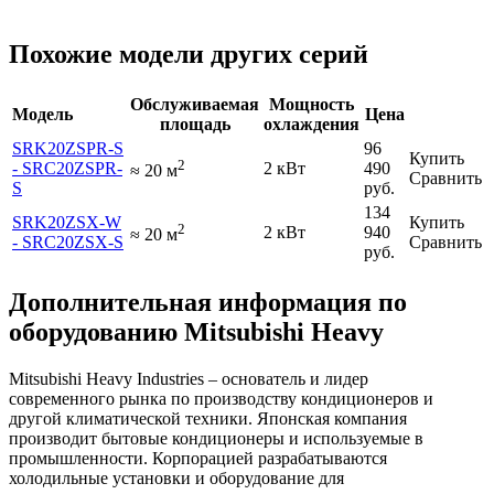
Похожие модели других серий
Обслуживаемая
Мощность
Модель
Цена
площадь
охлаждения
SRK20ZSPR-S
96
Купить
2
- SRC20ZSPR-
2 кВт
490
≈
20
м
Сравнить
S
руб.
134
SRK20ZSX-W
Купить
2
2 кВт
940
≈
20
м
- SRC20ZSX-S
Сравнить
руб.
Дополнительная информация по
оборудованию Mitsubishi Heavy
Mitsubishi Heavy Industries – основатель и лидер
современного рынка по производству кондиционеров и
другой климатической техники. Японская компания
производит бытовые кондиционеры и используемые в
промышленности. Корпорацией разрабатываются
холодильные установки и оборудование для