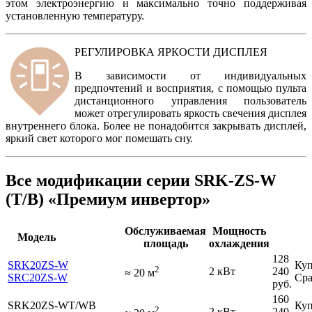
этом электроэнергию и максимально точно поддерживая
установленную температуру.
РЕГУЛИРОВКА ЯРКОСТИ ДИСПЛЕЯ
В зависимости от индивидуальных
предпочтений и восприятия, с помощью пульта
дистанционного управления пользователь
может отрегулировать яркость свечения дисплея
внутреннего блока. Более не понадобится закрывать дисплей,
яркий свет которого мог помешать сну.
Все модификации серии SRK-ZS-W
(T/B) «Премиум инвертор»
Обслуживаемая
Мощность
Модель
площадь
охлаждения
128
SRK20ZS-W
Куп
2
2 кВт
240
≈
20
м
SRC20ZS-W
Сра
руб.
160
SRK20ZS-WT/WB
Куп
2
2 кВт
240