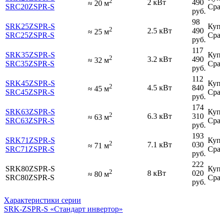
2
2 кВт
490
≈
20
м
SRC20ZSPR-S
Сра
руб.
98
SRK25ZSPR-S
Куп
2
2.5 кВт
490
≈
25
м
SRC25ZSPR-S
Сра
руб.
117
SRK35ZSPR-S
Куп
2
3.2 кВт
490
≈
32
м
SRC35ZSPR-S
Сра
руб.
112
SRK45ZSPR-S
Куп
2
4.5 кВт
840
≈
45
м
SRC45ZSPR-S
Сра
руб.
174
SRK63ZSPR-S
Куп
2
6.3 кВт
310
≈
63
м
SRC63ZSPR-S
Сра
руб.
193
SRK71ZSPR-S
Куп
2
7.1 кВт
030
≈
71
м
SRC71ZSPR-S
Сра
руб.
222
SRK80ZSPR-S
Куп
2
8 кВт
020
≈
80
м
SRC80ZSPR-S
Сра
руб.
Характеристики серии
SRK-ZSPR-S «Стандарт инвертор»