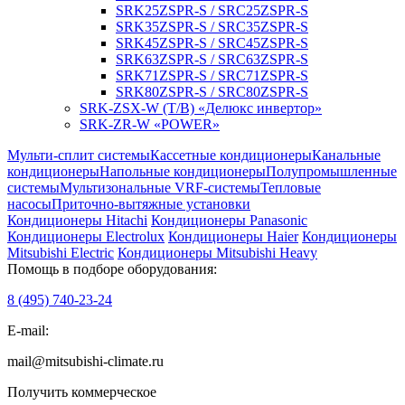
SRK25ZSPR-S / SRC25ZSPR-S
SRK35ZSPR-S / SRC35ZSPR-S
SRK45ZSPR-S / SRC45ZSPR-S
SRK63ZSPR-S / SRC63ZSPR-S
SRK71ZSPR-S / SRC71ZSPR-S
SRK80ZSPR-S / SRC80ZSPR-S
SRK-ZSX-W (T/B) «Делюкс инвертор»
SRK-ZR-W «POWER»
Мульти-сплит системы
Кассетные кондиционеры
Канальные
кондиционеры
Напольные кондиционеры
Полупромышленные
системы
Мультизональные VRF-системы
Тепловые
насосы
Приточно-вытяжные установки
Кондиционеры Hitachi
Кондиционеры Panasonic
Кондиционеры Electrolux
Кондиционеры Haier
Кондиционеры
Mitsubishi Electric
Кондиционеры Mitsubishi Heavy
Помощь в подборе оборудования:
8 (495)
740-23-24
E-mail:
mail@mitsubishi-climate.ru
Получить коммерческое