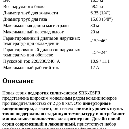
Вес
16.5 кг
Вес наружного блока
58.5 кг
Диаметр труб для жидкости
6.35 (1/4")
Диаметр труб для газа
15.88 (5/8")
Максимальная длина магистрали
30 м
Максимальный перепад высот
20 м
Гарантированный диапазон наружных
-15°~46°
температур при охлаждении
Гарантированный диапазон наружных
-15°~24°
температур при обогреве
Пусковой ток 220/230/240, А
10.9 / 11.1
Максимальный рабочий ток
17 A
Описание
Новая серия
недорогих сплит-систем
SRK-ZSPR
представлена широким модельным рядом кондиционеров
производительностью от 2 до 8 квт. Это
инверторные
кондиционеры
, а значит, они имеют
низкий уровень шума,
точно поддерживают заданную температуру и потребляют
минимальное количество электроэнергии
.
Дизайн новой
серии современный и лаконичный
, присутствует набор