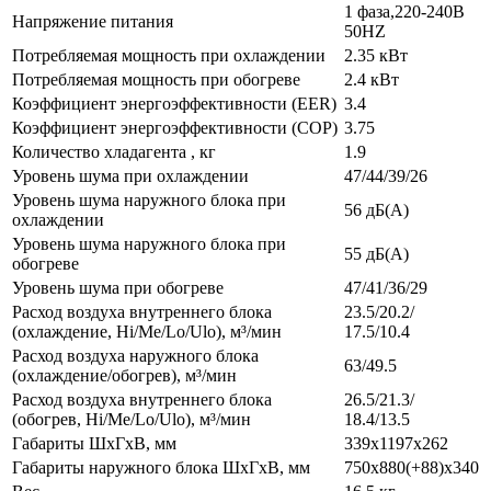
1 фаза,220-240В
Напряжение питания
50HZ
Потребляемая мощность при охлаждении
2.35 кВт
Потребляемая мощность при обогреве
2.4 кВт
Коэффициент энергоэффективности (EER)
3.4
Коэффициент энергоэффективности (COP)
3.75
Количество хладагента , кг
1.9
Уровень шума при охлаждении
47/44/39/26
Уровень шума наружного блока при
56 дБ(А)
охлаждении
Уровень шума наружного блока при
55 дБ(А)
обогреве
Уровень шума при обогреве
47/41/36/29
Расход воздуха внутреннего блока
23.5/20.2/
(охлаждение, Hi/Me/Lo/Ulo), м³/мин
17.5/10.4
Расход воздуха наружного блока
63/49.5
(охлаждение/обогрев), м³/мин
Расход воздуха внутреннего блока
26.5/21.3/
(обогрев, Hi/Me/Lo/Ulo), м³/мин
18.4/13.5
Габариты ШхГхВ, мм
339x1197x262
Габариты наружного блока ШхГхВ, мм
750x880(+88)x340