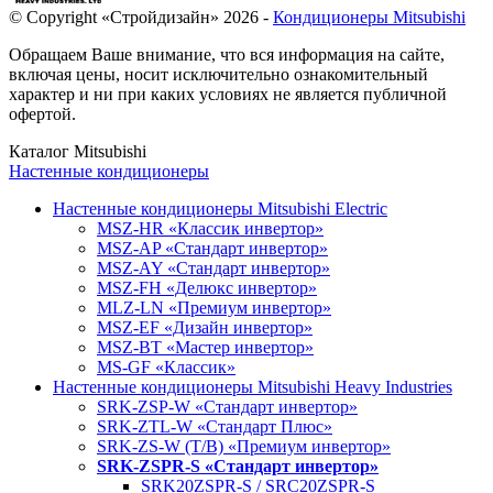
© Copyright «Стройдизайн» 2026 -
Кондиционеры Mitsubishi
Обращаем Ваше внимание, что вся информация на сайте,
включая цены, носит исключительно ознакомительный
характер и ни при каких условиях не является публичной
офертой.
Каталог Mitsubishi
Настенные кондиционеры
Настенные кондиционеры Mitsubishi Electric
MSZ-HR «Классик инвертор»
MSZ-AP «Стандарт инвертор»
MSZ-AY «Стандарт инвертор»
MSZ-FH «Делюкс инвертор»
MLZ-LN «Премиум инвертор»
MSZ-EF «Дизайн инвертор»
MSZ-BT «Мастер инвертор»
MS-GF «Классик»
Настенные кондиционеры Mitsubishi Heavy Industries
SRK-ZSP-W «Стандарт инвертор»
SRK-ZTL-W «Стандарт Плюс»
SRK-ZS-W (T/B) «Премиум инвертор»
SRK-ZSPR-S «Стандарт инвертор»
SRK20ZSPR-S / SRC20ZSPR-S