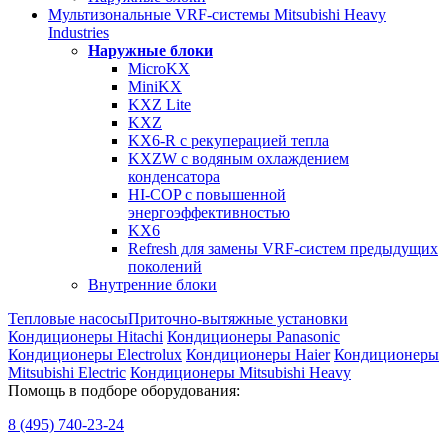
Мультизональные VRF-системы Mitsubishi Heavy
Industries
Наружные блоки
MicroKX
MiniKX
KXZ Lite
KXZ
KX6-R с рекуперацией тепла
KXZW с водяным охлаждением
конденсатора
HI-COP с повышенной
энергоэффективностью
KX6
Refresh для замены VRF-систем предыдущих
поколений
Внутренние блоки
Тепловые насосы
Приточно-вытяжные установки
Кондиционеры Hitachi
Кондиционеры Panasonic
Кондиционеры Electrolux
Кондиционеры Haier
Кондиционеры
Mitsubishi Electric
Кондиционеры Mitsubishi Heavy
Помощь в подборе оборудования:
8 (495)
740-23-24