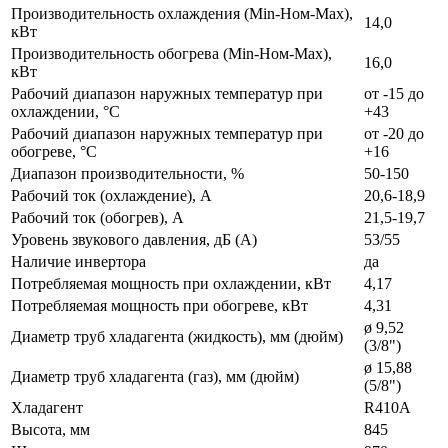
Производительность охлаждения (Min-Ном-Max),
14,0
кВт
Производительность обогрева (Min-Ном-Max),
16,0
кВт
Рабочий диапазон наружных температур при
от -15 до
охлаждении, °С
+43
Рабочий диапазон наружных температур при
от -20 до
обогреве, °С
+16
Диапазон производительности, %
50-150
Рабочий ток (охлаждение), А
20,6-18,9
Рабочий ток (обогрев), А
21,5-19,7
Уровень звукового давления, дБ (А)
53/55
Наличие инвертора
да
Потребляемая мощность при охлаждении, кВт
4,17
Потребляемая мощность при обогреве, кВт
4,31
ø 9,52
Диаметр труб хладагента (жидкость), мм (дюйм)
(3/8")
ø 15,88
Диаметр труб хладагента (газ), мм (дюйм)
(5/8")
Хладагент
R410A
Высота, мм
845