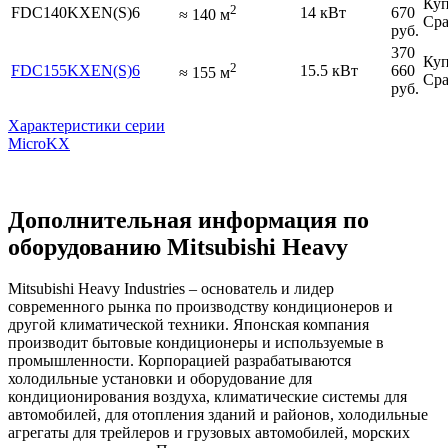
Куп
2
FDC140KXEN(S)6
14 кВт
670
≈
140
м
Сра
руб.
370
Куп
2
FDC155KXEN(S)6
15.5 кВт
660
≈
155
м
Сра
руб.
Характеристики серии
MicroKX
Дополнительная информация по
оборудованию Mitsubishi Heavy
Mitsubishi Heavy Industries – основатель и лидер
современного рынка по производству кондиционеров и
другой климатической техники. Японская компания
производит бытовые кондиционеры и используемые в
промышленности. Корпорацией разрабатываются
холодильные установки и оборудование для
кондиционирования воздуха, климатические системы для
автомобилей, для отопления зданий и районов, холодильные
агрегаты для трейлеров и грузовых автомобилей, морских