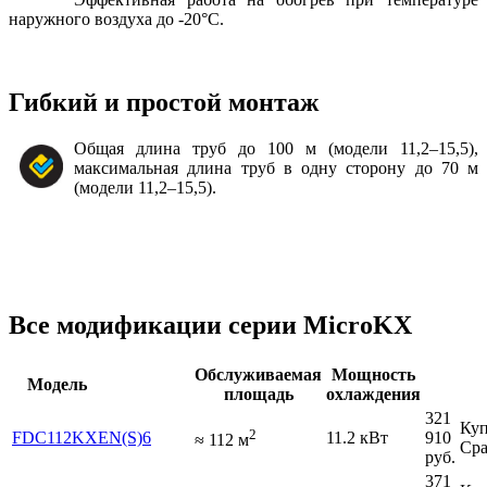
наружного воздуха до -20°С.
Гибкий и простой монтаж
Общая длина труб до 100 м (модели 11,2–15,5),
максимальная длина труб в одну сторону до 70 м
(модели 11,2–15,5).
Все модификации серии MicroKX
Обслуживаемая
Мощность
Модель
площадь
охлаждения
321
Куп
2
FDC112KXEN(S)6
11.2 кВт
910
≈
112
м
Сра
руб.
371