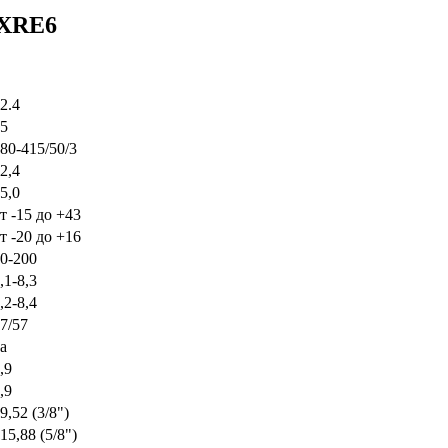
KXRE6
2.4
5
80-415/50/3
2,4
5,0
т -15 до +43
т -20 до +16
0-200
,1-8,3
,2-8,4
7/57
а
,9
,9
9,52 (3/8")
15,88 (5/8")