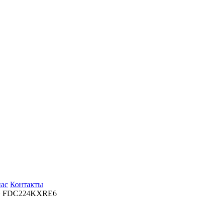
нас
Контакты
› FDC224KXRE6