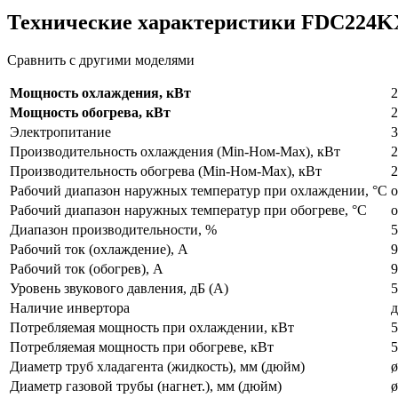
Технические характеристики FDC224
Сравнить с другими моделями
Мощность охлаждения, кВт
2
Мощность обогрева, кВт
2
Электропитание
3
Производительность охлаждения (Min-Ном-Max), кВт
2
Производительность обогрева (Min-Ном-Max), кВт
2
Рабочий диапазон наружных температур при охлаждении, °С
о
Рабочий диапазон наружных температур при обогреве, °С
о
Диапазон производительности, %
5
Рабочий ток (охлаждение), А
9
Рабочий ток (обогрев), А
9
Уровень звукового давления, дБ (А)
5
Наличие инвертора
д
Потребляемая мощность при охлаждении, кВт
5
Потребляемая мощность при обогреве, кВт
5
Диаметр труб хладагента (жидкость), мм (дюйм)
ø
Диаметр газовой трубы (нагнет.), мм (дюйм)
ø