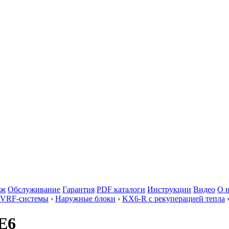
аж
Обслуживание
Гарантия
PDF каталоги
Инструкции
Видео
О 
 VRF-системы
›
Наружные блоки
›
KX6-R с рекуперацией тепла
E6