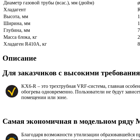
Диаметр газовой трубы (всас.), мм (дюйм)
ø
Хладагент
Высота, мм
1
Ширина, мм
1
Глубина, мм
7
Масса блока, кг
2
Хладаген R410А, кг
8
Описание
Для заказчиков с высокими требовани
KX6-R – это трехтрубная VRF-система, главная особен
обогрева одновременно. Пользователи не будут завис
помещении или зоне.
Самая экономичная в модельном ряду 
Благодаря возможности утилизации образовавшейся пр