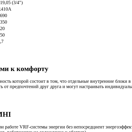
19,05 (3/4")
R410A
690
350
20
50
,7
ями к комфорту
ность которой состоит в том, что отдельные внутренние блоки 
еть от предпочтений друг друга и могут настраивать индивидуа
MHI
и работе VRF-системы энергии без непосредциент энергоэффекти