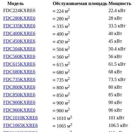
Модель
Обслуживаемая площадь
Мощность 
2
FDC224KXRE6
22.4 кВт
≈
224
м
2
FDC280KXRE6
28 кВт
≈
280
м
2
FDC335KXRE6
33.5 кВт
≈
335
м
2
FDC400KXRE6
40 кВт
≈
400
м
2
FDC450KXRE6
45 кВт
≈
450
м
2
FDC504KXRE6
50.4 кВт
≈
504
м
2
FDC560KXRE6
56 кВт
≈
560
м
2
FDC615KXRE6
61.5 кВт
≈
615
м
2
FDC680KXRE6
68 кВт
≈
680
м
2
FDC735KXRE6
73.5 кВт
≈
735
м
2
FDC800KXRE6
80 кВт
≈
800
м
2
FDC850KXRE6
85 кВт
≈
850
м
2
FDC900KXRE6
90 кВт
≈
900
м
2
FDC960KXRE6
96 кВт
≈
960
м
2
FDC1010KXRE6
101 кВт
≈
1010
м
2
FDC1065KXRE6
106.5 кВт
≈
1065
м