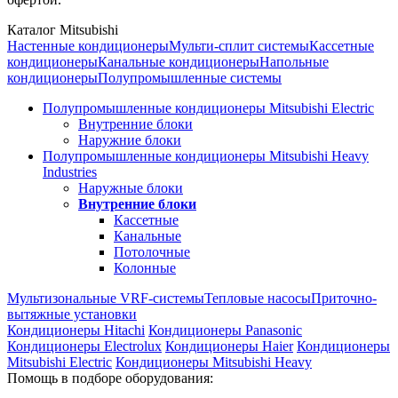
Каталог Mitsubishi
Настенные кондиционеры
Мульти-сплит системы
Кассетные
кондиционеры
Канальные кондиционеры
Напольные
кондиционеры
Полупромышленные системы
Полупромышленные кондиционеры Mitsubishi Electric
Внутренние блоки
Наружние блоки
Полупромышленные кондиционеры Mitsubishi Heavy
Industries
Наружные блоки
Внутренние блоки
Кассетные
Канальные
Потолочные
Колонные
Мультизональные VRF-системы
Тепловые насосы
Приточно-
вытяжные установки
Кондиционеры Hitachi
Кондиционеры Panasonic
Кондиционеры Electrolux
Кондиционеры Haier
Кондиционеры
Mitsubishi Electric
Кондиционеры Mitsubishi Heavy
Помощь в подборе оборудования: