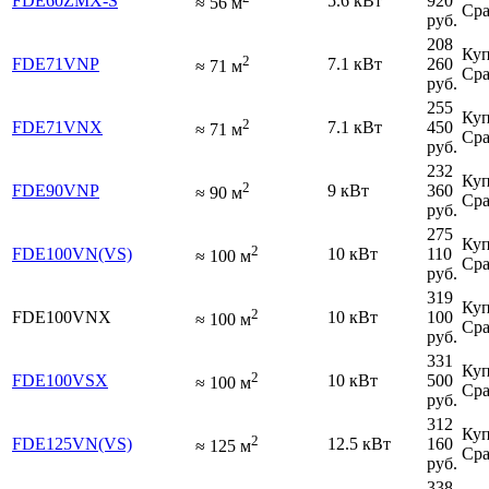
FDE60ZMX-S
5.6 кВт
920
≈
56
м
Сра
руб.
208
Куп
2
FDE71VNP
7.1 кВт
260
≈
71
м
Сра
руб.
255
Куп
2
FDE71VNX
7.1 кВт
450
≈
71
м
Сра
руб.
232
Куп
2
FDE90VNP
9 кВт
360
≈
90
м
Сра
руб.
275
Куп
2
FDE100VN(VS)
10 кВт
110
≈
100
м
Сра
руб.
319
Куп
2
FDE100VNX
10 кВт
100
≈
100
м
Сра
руб.
331
Куп
2
FDE100VSX
10 кВт
500
≈
100
м
Сра
руб.
312
Куп
2
FDE125VN(VS)
12.5 кВт
160
≈
125
м
Сра
руб.
338