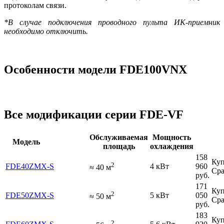
протоколам связи.
*В случае подключения проводного пульта ИК-приемник
необходимо отключить.
Особенности модели FDE100VNX
Все модификации серии FDE-VF
Обслуживаемая
Мощность
Модель
площадь
охлаждения
158
Куп
2
FDE40ZMX-S
4 кВт
960
≈
40
м
Сра
руб.
171
Куп
2
FDE50ZMX-S
5 кВт
050
≈
50
м
Сра
руб.
183
Куп
2