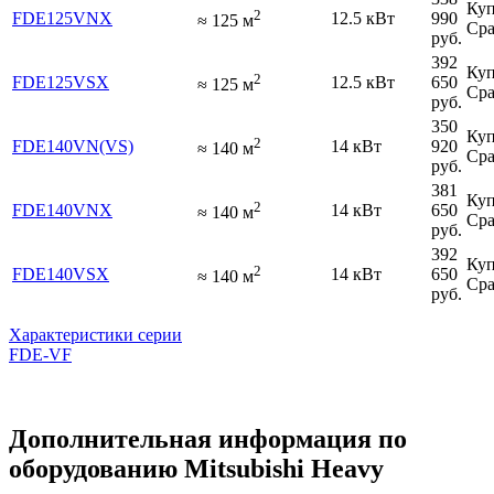
Куп
2
FDE125VNX
12.5 кВт
990
≈
125
м
Сра
руб.
392
Куп
2
FDE125VSX
12.5 кВт
650
≈
125
м
Сра
руб.
350
Куп
2
FDE140VN(VS)
14 кВт
920
≈
140
м
Сра
руб.
381
Куп
2
FDE140VNX
14 кВт
650
≈
140
м
Сра
руб.
392
Куп
2
FDE140VSX
14 кВт
650
≈
140
м
Сра
руб.
Характеристики серии
FDE-VF
Дополнительная информация по
оборудованию Mitsubishi Heavy