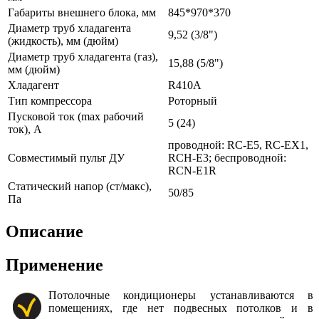
Габариты внешнего блока, мм
845*970*370
Диаметр труб хладагента
9,52 (3/8")
(жидкость), мм (дюйм)
Диаметр труб хладагента (газ),
15,88 (5/8")
мм (дюйм)
Хладагент
R410A
Тип компрессора
Роторный
Пусковой ток (max рабочий
5 (24)
ток), А
проводной: RC-E5, RC-EX1,
Совместимый пульт ДУ
RCH-E3; беспроводной:
RCN-E1R
Статический напор (ст/макс),
50/85
Па
Описание
Применение
Потолочные кондиционеры устанавливаются в
помещениях, где нет подвесных потолков и в