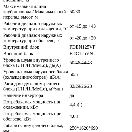
Максимальная длина
трубопровода / Максимальный
50/30
перепад высот, м
Рабочий диапазон наружных
от -15 до +43
температур при охлаждении, °С
Рабочий диапазон наружных
от -20 до +20
температур при обогреве, °С
Внутренний блок
FDEN125VF
Внешний блок
FDC125VN
Уровень шума внутреннего
50/46/44/43
блока (UHi/Hi/Me/Lo), дБ(А)
Уровень шума наружного блока
50/51
(охлаждение/обогрев), дБ(А)
Расход воздуха внутреннего
32/29/26/23
блока (UHi/Hi/Me/Lo), м³/мин
Наличие инвертора
да
Потребляемая мощность при
4,45(`)
охлаждении, кВт
Потребляемая мощность при
4,08
обогреве, кВт
Габариты внутреннего блока,
250*1620*690
мм