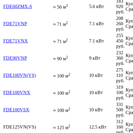
183
Куп
2
FDE60ZMX-S
5.6 кВт
920
≈
56
м
Сра
руб.
208
Куп
2
FDE71VNP
7.1 кВт
260
≈
71
м
Сра
руб.
255
Куп
2
FDE71VNX
7.1 кВт
450
≈
71
м
Сра
руб.
232
Куп
2
FDE90VNP
9 кВт
360
≈
90
м
Сра
руб.
275
Куп
2
FDE100VN(VS)
10 кВт
110
≈
100
м
Сра
руб.
319
Куп
2
FDE100VNX
10 кВт
100
≈
100
м
Сра
руб.
331
Куп
2
FDE100VSX
10 кВт
500
≈
100
м
Сра
руб.
312
Куп
2
FDE125VN(VS)
12.5 кВт
160
≈
125
м
Сра
руб.