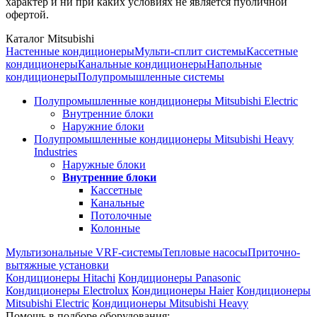
характер и ни при каких условиях не является публичной
офертой.
Каталог Mitsubishi
Настенные кондиционеры
Мульти-сплит системы
Кассетные
кондиционеры
Канальные кондиционеры
Напольные
кондиционеры
Полупромышленные системы
Полупромышленные кондиционеры Mitsubishi Electric
Внутренние блоки
Наружние блоки
Полупромышленные кондиционеры Mitsubishi Heavy
Industries
Наружные блоки
Внутренние блоки
Кассетные
Канальные
Потолочные
Колонные
Мультизональные VRF-системы
Тепловые насосы
Приточно-
вытяжные установки
Кондиционеры Hitachi
Кондиционеры Panasonic
Кондиционеры Electrolux
Кондиционеры Haier
Кондиционеры
Mitsubishi Electric
Кондиционеры Mitsubishi Heavy
Помощь в подборе оборудования: