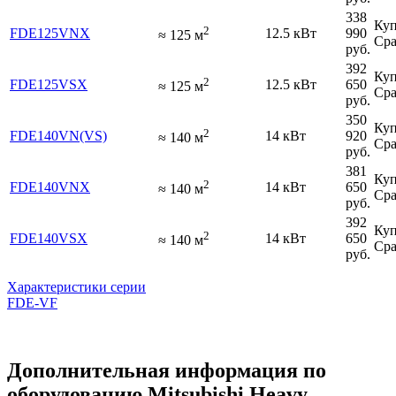
338
Куп
2
FDE125VNX
12.5 кВт
990
≈
125
м
Сра
руб.
392
Куп
2
FDE125VSX
12.5 кВт
650
≈
125
м
Сра
руб.
350
Куп
2
FDE140VN(VS)
14 кВт
920
≈
140
м
Сра
руб.
381
Куп
2
FDE140VNX
14 кВт
650
≈
140
м
Сра
руб.
392
Куп
2
FDE140VSX
14 кВт
650
≈
140
м
Сра
руб.
Характеристики серии
FDE-VF
Дополнительная информация по
оборудованию Mitsubishi Heavy