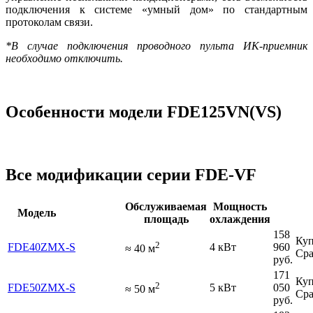
подключения к системе «умный дом» по стандартным
протоколам связи.
*В случае подключения проводного пульта ИК-приемник
необходимо отключить.
Особенности модели FDE125VN(VS)
Все модификации серии FDE-VF
Обслуживаемая
Мощность
Модель
площадь
охлаждения
158
Куп
2
FDE40ZMX-S
4 кВт
960
≈
40
м
Сра
руб.
171
Куп
2
FDE50ZMX-S
5 кВт
050
≈
50
м
Сра
руб.