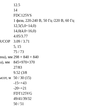
12.5
14
FDC125VS
1 фаза, 220-240 В, 50 Гц /220 В, 60 Гц
12,5(5,0~14,0)
14,0(4,0~16,0)
4.05/3.77
ER/COP
3.09 / 3.71
5, 15
75 / 73
на), мм
298 × 840 × 840
а), мм
845×970×370
27/83
9.52 (3/8
сот, м
50 / 30 (15)
-15~+43
-20~+21
FDT125VG
49/41/39/32
50 / 51