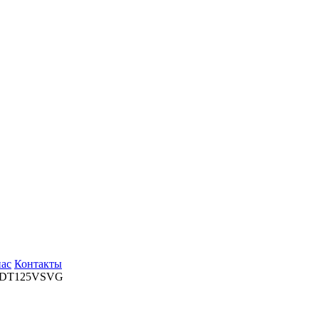
нас
Контакты
FDT125VSVG