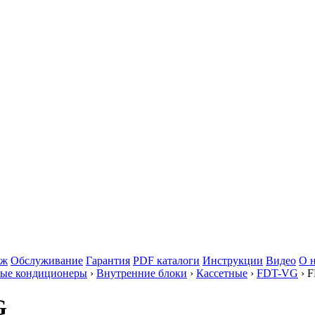
аж
Обслуживание
Гарантия
PDF каталоги
Инструкции
Видео
О 
ые кондиционеры
›
Внутренние блоки
›
Кассетные
›
FDT-VG
› 
G