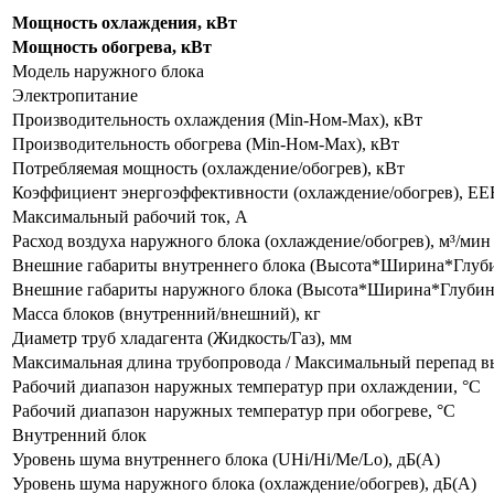
Мощность охлаждения, кВт
Мощность обогрева, кВт
Модель наружного блока
Электропитание
Производительность охлаждения (Min-Ном-Max), кВт
Производительность обогрева (Min-Ном-Max), кВт
Потребляемая мощность (охлаждение/обогрев), кВт
Коэффициент энергоэффективности (охлаждение/обогрев), E
Максимальный рабочий ток, A
Расход воздуха наружного блока (охлаждение/обогрев), м³/мин
Внешние габариты внутреннего блока (Высота*Ширина*Глуби
Внешние габариты наружного блока (Высота*Ширина*Глубин
Масса блоков (внутренний/внешний), кг
Диаметр труб хладагента (Жидкость/Газ), мм
Максимальная длина трубопровода / Максимальный перепад вы
Рабочий диапазон наружных температур при охлаждении, °С
Рабочий диапазон наружных температур при обогреве, °С
Внутренний блок
Уровень шума внутреннего блока (UHi/Hi/Me/Lo), дБ(А)
Уровень шума наружного блока (охлаждение/обогрев), дБ(А)