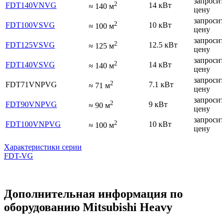
запроси
2
FDT140VNVG
14 кВт
≈
140
м
цену
запроси
2
FDT100VSVG
10 кВт
≈
100
м
цену
запроси
2
FDT125VSVG
12.5 кВт
≈
125
м
цену
запроси
2
FDT140VSVG
14 кВт
≈
140
м
цену
запроси
2
FDT71VNPVG
7.1 кВт
≈
71
м
цену
запроси
2
FDT90VNPVG
9 кВт
≈
90
м
цену
запроси
2
FDT100VNPVG
10 кВт
≈
100
м
цену
Характеристики серии
FDT-VG
Дополнительная информация по
оборудованию Mitsubishi Heavy