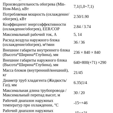
Производительность обогрева (Min-
7,1(1,0~7,1)
Ном-Max), кВт
Потребляемая мощность (охлаждение/
2.50/1.90
обогрев), кВт
Коэффициент энергоэффективности
2.84 / 3.74
(охлаждение/обогрев), EER/COP
Максимальный рабочий ток, A
5, 14
Расход воздуха наружного блока
36 / 36
(охлаждение/обогрев), м³/мин
Внешние габариты внутреннего блока
236 × 840 × 840
(Высота*Ширина*Глубина), мм
Внешние габариты наружного блока
640×800(+71) ×290
(Высота*Ширина*Глубина), мм
Масса блоков (внутренний/внешний),
21/45
кг
Диаметр труб хладагента (Жидкость/
6.35(1/4
Газ), мм
Максимальная длина трубопровода /
30 / 20
Максимальный перепад высот, м
Рабочий диапазон наружных
-15~+46
температур при охлаждении, °С
Рабочий диапазон наружных
-15~+21