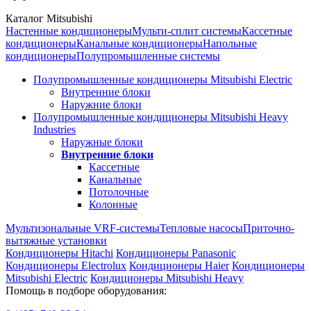
Каталог Mitsubishi
Настенные кондиционеры
Мульти-сплит системы
Кассетные
кондиционеры
Канальные кондиционеры
Напольные
кондиционеры
Полупромышленные системы
Полупромышленные кондиционеры Mitsubishi Electric
Внутренние блоки
Наружние блоки
Полупромышленные кондиционеры Mitsubishi Heavy
Industries
Наружные блоки
Внутренние блоки
Кассетные
Канальные
Потолочные
Колонные
Мультизональные VRF-системы
Тепловые насосы
Приточно-
вытяжные установки
Кондиционеры Hitachi
Кондиционеры Panasonic
Кондиционеры Electrolux
Кондиционеры Haier
Кондиционеры
Mitsubishi Electric
Кондиционеры Mitsubishi Heavy
Помощь в подборе оборудования: