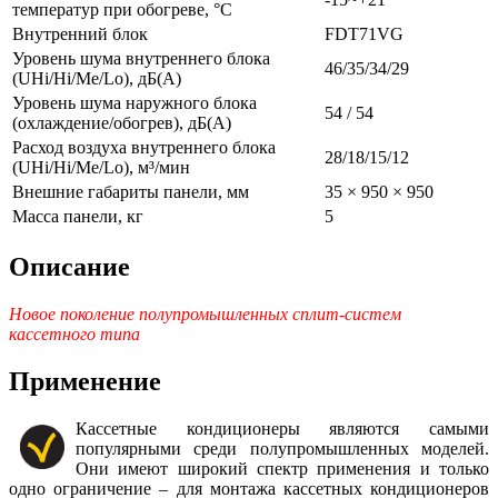
температур при обогреве, °С
Внутренний блок
FDT71VG
Уровень шума внутреннего блока
46/35/34/29
(UHi/Hi/Me/Lo), дБ(А)
Уровень шума наружного блока
54 / 54
(охлаждение/обогрев), дБ(А)
Расход воздуха внутреннего блока
28/18/15/12
(UHi/Hi/Me/Lo), м³/мин
Внешние габариты панели, мм
35 × 950 × 950
Масса панели, кг
5
Описание
Новое поколение полупромышленных сплит-систем
кассетного типа
Применение
Кассетные кондиционеры являются самыми
популярными среди полупромышленных моделей.
Они имеют широкий спектр применения и только
одно ограничение – для монтажа кассетных кондиционеров