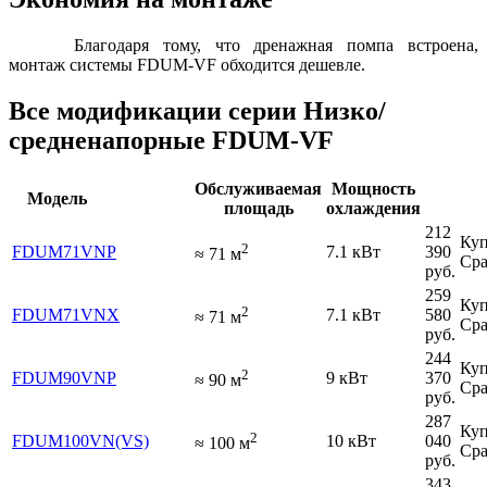
Благодаря тому, что дренажная помпа встроена,
монтаж системы FDUM-VF обходится дешевле.
Все модификации серии Низко/
средненапорные FDUM-VF
Обслуживаемая
Мощность
Модель
площадь
охлаждения
212
Куп
2
FDUM71VNP
7.1 кВт
390
≈
71
м
Сра
руб.
259
Куп
2
FDUM71VNX
7.1 кВт
580
≈
71
м
Сра
руб.
244
Куп
2
FDUM90VNP
9 кВт
370
≈
90
м
Сра
руб.
287
Куп
2
FDUM100VN(VS)
10 кВт
040
≈
100
м
Сра
руб.
343