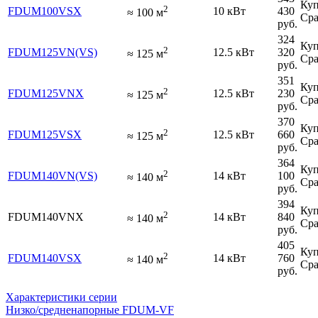
Куп
2
FDUM100VSX
10 кВт
430
≈
100
м
Сра
руб.
324
Куп
2
FDUM125VN(VS)
12.5 кВт
320
≈
125
м
Сра
руб.
351
Куп
2
FDUM125VNX
12.5 кВт
230
≈
125
м
Сра
руб.
370
Куп
2
FDUM125VSX
12.5 кВт
660
≈
125
м
Сра
руб.
364
Куп
2
FDUM140VN(VS)
14 кВт
100
≈
140
м
Сра
руб.
394
Куп
2
FDUM140VNX
14 кВт
840
≈
140
м
Сра
руб.
405
Куп
2
FDUM140VSX
14 кВт
760
≈
140
м
Сра
руб.
Характеристики серии
Низко/средненапорные FDUM-VF