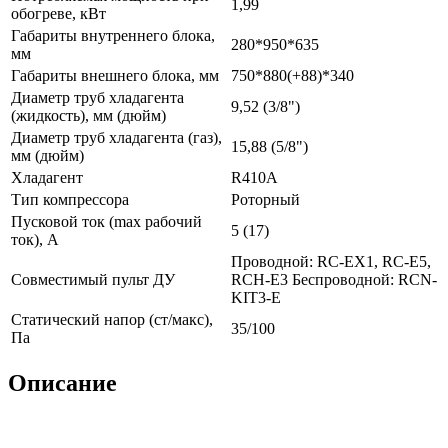
1,99
обогреве, кВт
Габариты внутреннего блока,
280*950*635
мм
Габариты внешнего блока, мм
750*880(+88)*340
Диаметр труб хладагента
9,52 (3/8")
(жидкость), мм (дюйм)
Диаметр труб хладагента (газ),
15,88 (5/8")
мм (дюйм)
Хладагент
R410A
Тип компрессора
Роторный
Пусковой ток (max рабочий
5 (17)
ток), А
Проводной: RC-EX1, RC-E5,
Совместимый пульт ДУ
RCH-E3 Беспроводной: RCN-
KIT3-E
Статический напор (ст/макс),
35/100
Па
Описание