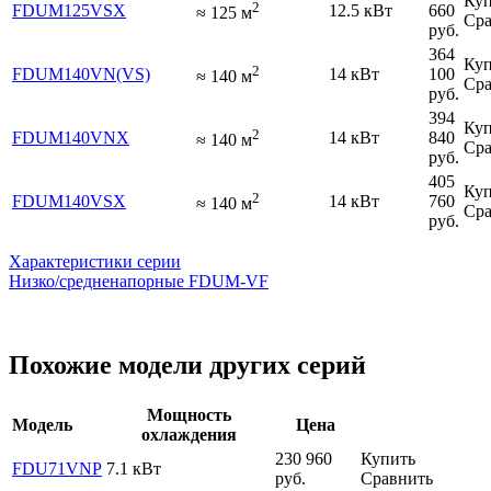
Куп
2
FDUM125VSX
12.5 кВт
660
≈
125
м
Сра
руб.
364
Куп
2
FDUM140VN(VS)
14 кВт
100
≈
140
м
Сра
руб.
394
Куп
2
FDUM140VNX
14 кВт
840
≈
140
м
Сра
руб.
405
Куп
2
FDUM140VSX
14 кВт
760
≈
140
м
Сра
руб.
Характеристики серии
Низко/средненапорные FDUM-VF
Похожие модели других серий
Мощность
Модель
Цена
охлаждения
230 960
Купить
FDU71VNP
7.1 кВт
руб.
Сравнить