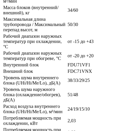
м³/мин
Масса блоков (внутренний/
34/60
внешний), кг
Максимальная длина
трубопровода / Максимальный
50/30
перепад высот, м
Рабочий диапазон наружных
температур при охлаждении,
от -15 до +43
°С
Рабочий диапазон наружных
от -20 до +20
температур при обогреве, °С
Внутренний блок
FDU71VF1
Внешний блок
FDC71VNX
Уровень шума внутреннего
38/33/29/25
блока (UHi/Hi/Me/Lo), дБ(А)
Уровень шума наружного
блока (охлаждение/обогрев),
51/48
дБ(А)
Расход воздуха внутреннего
24/19/15/10
блока (UHi/Hi/Me/Lo), м³/мин
Потребляемая мощность при
2,03
охлаждении, кВт
Потребляемая мощность при