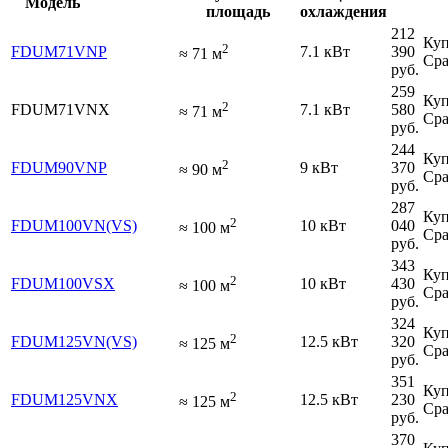
Модель
площадь
охлаждения
212
Куп
2
FDUM71VNP
7.1 кВт
390
≈
71
м
Сра
руб.
259
Куп
2
FDUM71VNX
7.1 кВт
580
≈
71
м
Сра
руб.
244
Куп
2
FDUM90VNP
9 кВт
370
≈
90
м
Сра
руб.
287
Куп
2
FDUM100VN(VS)
10 кВт
040
≈
100
м
Сра
руб.
343
Куп
2
FDUM100VSX
10 кВт
430
≈
100
м
Сра
руб.
324
Куп
2
FDUM125VN(VS)
12.5 кВт
320
≈
125
м
Сра
руб.
351
Куп
2
FDUM125VNX
12.5 кВт
230
≈
125
м
Сра
руб.
370