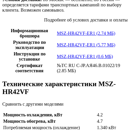
определяется тарифами транспортных кампаний по выбору
клиента. Возможен самовывоз.
Подробнее об услових доставки и оплаты
Информационная
MSZ-HR42VF-ER1 (2.74 МБ)
брошюра
Руководство по
MSZ-HR42VF-ER1 (5.77 МБ)
эксплуатации
Инструкция по
MSZ-HR42VF-ER1 (0.6 МБ)
установке
Сертификат
№TC RU C-JP.АЯ46.В.01022/19
соответствия
(2.85 МБ)
Технические характеристики MSZ-
HR42VF
Сравнить с другими моделями
Мощность охлаждения, кВт
4.2
Мощность обогрева, кВт
4.7
Потребляемая мощность (охлаждение)
1.340 кВт