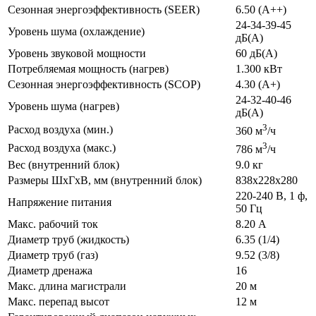
Сезонная энергоэффективность (SEER)
6.50 (A++)
24-34-39-45
Уровень шума (охлаждение)
дБ(А)
Уровень звуковой мощности
60 дБ(А)
Потребляемая мощность (нагрев)
1.300 кВт
Сезонная энергоэффективность (SCOP)
4.30 (A+)
24-32-40-46
Уровень шума (нагрев)
дБ(А)
3
Расход воздуха (мин.)
360 м
/ч
3
Расход воздуха (макс.)
786 м
/ч
Вес (внутренний блок)
9.0 кг
Размеры ШхГхВ, мм (внутренний блок)
838х228х280
220-240 В, 1 ф,
Напряжение питания
50 Гц
Макс. рабочий ток
8.20 А
Диаметр труб (жидкость)
6.35 (1/4)
Диаметр труб (газ)
9.52 (3/8)
Диаметр дренажа
16
Макс. длина магистрали
20 м
Макс. перепад высот
12 м