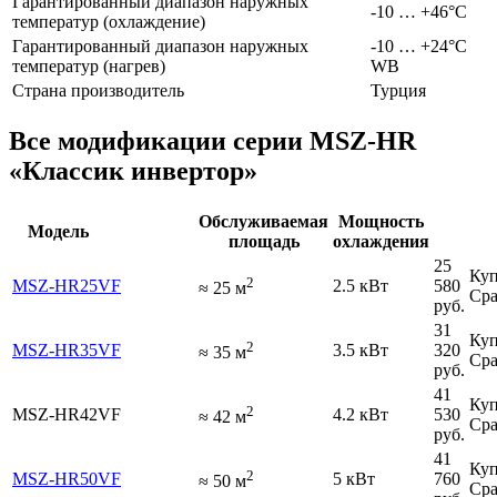
Гарантированный диапазон наружных
-10 … +46°C
температур (охлаждение)
Гарантированный диапазон наружных
-10 … +24°C
температур (нагрев)
WB
Страна производитель
Турция
Все модификации серии MSZ-HR
«Классик инвертор»
Обслуживаемая
Мощность
Модель
площадь
охлаждения
25
Куп
2
MSZ-HR25VF
2.5 кВт
580
≈
25
м
Сра
руб.
31
Куп
2
MSZ-HR35VF
3.5 кВт
320
≈
35
м
Сра
руб.
41
Куп
2
MSZ-HR42VF
4.2 кВт
530
≈
42
м
Сра
руб.
41
Куп
2
MSZ-HR50VF
5 кВт
760
≈
50
м
Сра