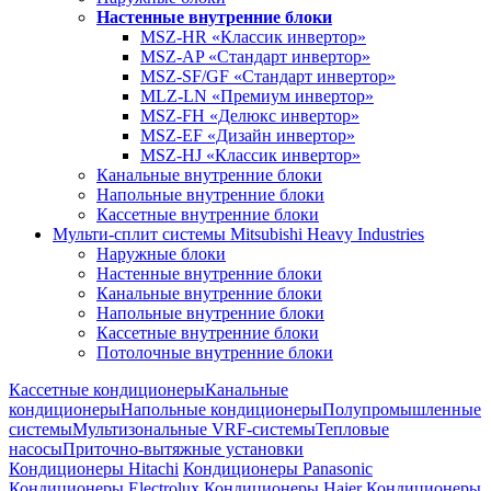
Настенные внутренние блоки
MSZ-HR «Классик инвертор»
MSZ-AP «Стандарт инвертор»
MSZ-SF/GF «Стандарт инвертор»
MLZ-LN «Премиум инвертор»
MSZ-FH «Делюкс инвертор»
MSZ-EF «Дизайн инвертор»
MSZ-HJ «Классик инвертор»
Канальные внутренние блоки
Напольные внутренние блоки
Кассетные внутренние блоки
Мульти-сплит системы Mitsubishi Heavy Industries
Наружные блоки
Настенные внутренние блоки
Канальные внутренние блоки
Напольные внутренние блоки
Кассетные внутренние блоки
Потолочные внутренние блоки
Кассетные кондиционеры
Канальные
кондиционеры
Напольные кондиционеры
Полупромышленные
системы
Мультизональные VRF-системы
Тепловые
насосы
Приточно-вытяжные установки
Кондиционеры Hitachi
Кондиционеры Panasonic
Кондиционеры Electrolux
Кондиционеры Haier
Кондиционеры