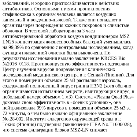
заболеваний, и хорошо приспосабливаются к действию
антибиотиков. Основными путями проникновения
стафилококка в организм человека является воздушно-
капельный и воздушно-пылевой. Также они попадают в
организм через повреждения кожных покровов и слизистые
оболочки. В тестовой лаборатории за 3 часа
антибактериальной обработки воздуха кондиционером MSZ-
LN25 концентрация жизнеспособных бактерий уменьшилась
на 99,39% по сравнению с контрольным исследованием, когда
функция плазменной очистки была выключена. По
результатам исследования выдано заключение KRCES-Bio
№2016_0118. Противовирусную эффективность подтвердил
Центр изучения вирусов подразделения клинических
исследований медицинского центра в г. Сендай (Япония). Для
этого в помещении объемом 25 м3 распылялся аэрозоль,
содержащий полноценный вирус гриппа H3N2 (хотя обычно
ограничиваются испытанием веществ, имитирующих вирус, в
небольшой камере объемом 1 м3). Система «Plasma Quad Plus»
доказала свою эффективность в «боевых условиях», она
нейтрализовала 99% вирусов в помещении объемом 25 м3 за
72 минуты, о чем было выдано официальное заключение
No.28-002. Институт аллергенов окружающей среды в г.
Токио (Япония) подтвердил (заключение ITEA No.T1606028),
что система фильтрации блоков MSZ-LN снижает