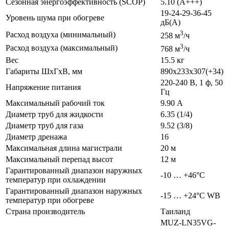
Сезонная энергоэффективность (SCOP)
5.10 (A+++)
19-24-29-36-45
Уровень шума при обогреве
дБ(А)
3
Расход воздуха (минимальный)
258 м
/ч
3
Расход воздуха (максимальный)
768 м
/ч
Вес
15.5 кг
Габариты ШхГхВ, мм
890х233х307(+34)
220-240 В, 1 ф, 50
Напряжение питания
Гц
Максимальный рабочий ток
9.90 А
Диаметр труб для жидкости
6.35 (1/4)
Диаметр труб для газа
9.52 (3/8)
Диаметр дренажа
16
Максимальная длина магистрали
20 м
Максимальный перепад высот
12 м
Гарантированный диапазон наружных
-10 … +46°C
температур при охлаждении
Гарантированный диапазон наружных
-15 … +24°C WB
температур при обогреве
Страна производитель
Таиланд
MUZ-LN35VG-