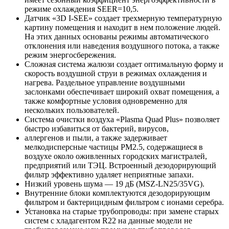
режиме охлаждения SEER=10,5.
Датчик «3D I-SEE» создает трехмерную температурную
картину помещения и находит в нем положение людей.
На этих данных основаны режимы автоматического
отклонения или наведения воздушного потока, а также
режим энергосбережения.
Сложная система жалюзи создает оптимальную форму и
скорость воздушной струи в режимах охлаждения и
нагрева. Раздельное управление воздушными
заслонками обеспечивает широкий охват помещения, а
также комфортные условия одновременно для
нескольких пользователей.
Система очистки воздуха «Plasma Quad Plus» позволяет
быстро избавиться от бактерий, вирусов,
аллергенов и пыли, а также задерживает
мелкодисперсные частицы PM2.5, содержащиеся в
воздухе около оживленных городских магистралей,
предприятий или ТЭЦ. Встроенный дезодорирующий
фильтр эффективно удаляет неприятные запахи.
Низкий уровень шума — 19 дБ (MSZ-LN25/35VG).
Внутренние блоки комплектуются дезодорирующим
фильтром и бактерицидным фильтром с ионами серебра.
Установка на старые трубопроводы: при замене старых
систем с хладагентом R22 на данные модели не