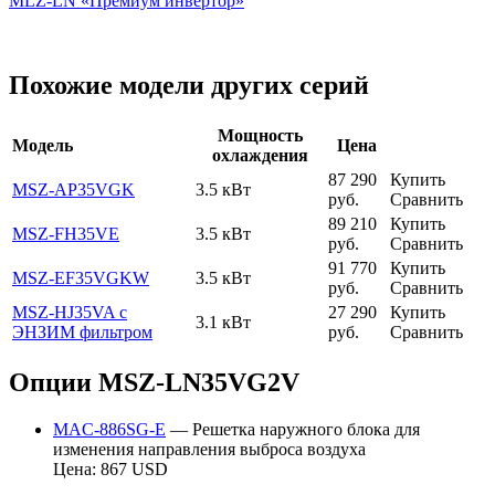
MLZ-LN «Премиум инвертор»
Похожие модели других серий
Мощность
Модель
Цена
охлаждения
87 290
Купить
MSZ-AP35VGK
3.5 кВт
руб.
Сравнить
89 210
Купить
MSZ-FH35VE
3.5 кВт
руб.
Сравнить
91 770
Купить
MSZ-EF35VGKW
3.5 кВт
руб.
Сравнить
MSZ-HJ35VA с
27 290
Купить
3.1 кВт
ЭНЗИМ фильтром
руб.
Сравнить
Опции MSZ-LN35VG2V
MAC-886SG-E
— Решетка наружного блока для
изменения направления выброса воздуха
Цена: 867 USD