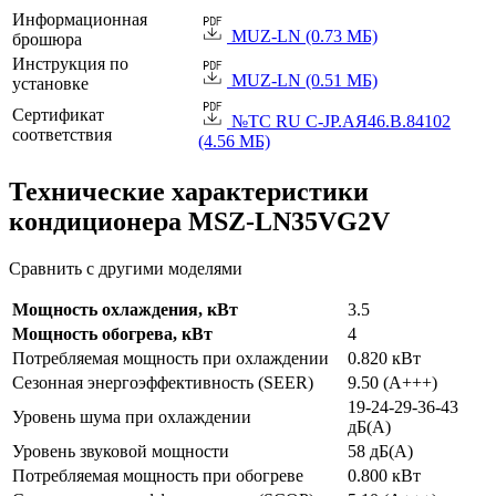
Информационная
MUZ-LN (0.73 МБ)
брошюра
Инструкция по
MUZ-LN (0.51 МБ)
установке
Сертификат
№TC RU C-JP.АЯ46.B.84102
соответствия
(4.56 МБ)
Технические характеристики
кондиционера MSZ-LN35VG2V
Сравнить с другими моделями
Мощность охлаждения, кВт
3.5
Мощность обогрева, кВт
4
Потребляемая мощность при охлаждении
0.820 кВт
Сезонная энергоэффективность (SEER)
9.50 (A+++)
19-24-29-36-43
Уровень шума при охлаждении
дБ(А)
Уровень звуковой мощности
58 дБ(А)
Потребляемая мощность при обогреве
0.800 кВт