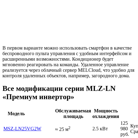
В первом варианте можно использовать смартфон в качестве
беспроводного пульта управления с удобным интерфейсом и
расширенными возможностями. Кондиционер будет
мгновенно реагировать на команды. Удаленное управление
реализуется через облачный сервер MELCloud, что удобно для
контроля удаленных объектов, например, загородного дома.
Все модификации серии MLZ-LN
«Премиум инвертор»
Обслуживаемая
Мощность
Модель
площадь
охлаждения
125
Куп
2
MSZ-LN25VG2W
2.5 кВт
980
≈
25
м
Сра
руб.