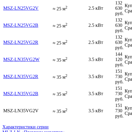
132
Куп
2
MSZ-LN25VG2V
2.5 кВт
630
≈
25
м
Сра
руб.
132
Куп
2
MSZ-LN25VG2B
2.5 кВт
630
≈
25
м
Сра
руб.
132
Куп
2
MSZ-LN25VG2R
2.5 кВт
630
≈
25
м
Сра
руб.
144
Куп
2
MSZ-LN35VG2W
3.5 кВт
120
≈
35
м
Сра
руб.
151
Куп
2
MSZ-LN35VG2R
3.5 кВт
730
≈
35
м
Сра
руб.
151
Куп
2
MSZ-LN35VG2B
3.5 кВт
730
≈
35
м
Сра
руб.
151
Куп
2
MSZ-LN35VG2V
3.5 кВт
730
≈
35
м
Сра
руб.
Характеристики серии