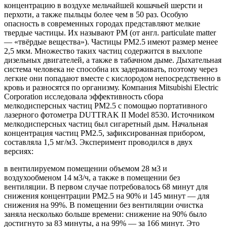
концентрацию в воздухе мельчайшей кошачьей шерсти и
перхоти, а также пыльцы более чем в 50 раз. Особую
опасность в современных городах представляют мелкие
твердые частицы. Их называют PM (от англ. particulate matter
— «твёрдые вещества»). Частицы PM2.5 имеют размер менее
2,5 мкм. Множество таких частиц содержится в выхлопе
дизельных двигателей, а также в табачном дыме. Дыхательная
система человека не способна их задерживать, поэтому через
легкие они попадают вместе с кислородом непосредственно в
кровь и разносятся по организму. Компания Mitsubishi Electric
Corporation исследовала эффективность сбора
мелкодисперсных частиц PM2.5 с помощью портативного
лазерного фотометра DUTTRAK II Model 8530. Источником
мелкодисперсных частиц был сигаретный дым. Начальная
концентрация частиц PM2.5, зафиксированная прибором,
составляла 1,5 мг/м3. Эксперимент проводился в двух
версиях:
в вентилируемом помещении объемом 28 м3 и
воздухообменом 14 м3/ч, а также в помещении без
вентиляции. В первом случае потребовалось 68 минут для
снижения концентрации PM2.5 на 90% и 145 минут — для
снижения на 99%. В помещении без вентиляции очистка
заняла несколько больше времени: снижение на 90% было
достигнуто за 83 минуты, а на 99% — за 166 минут. Это