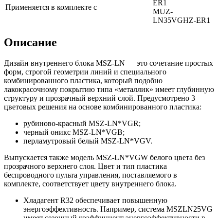
ER1
Применяется в комплекте с
MUZ-
LN35VGHZ-ER1
Описание
Дизайн внутреннего блока MSZ-LN — это сочетание простых
форм, строгой геометрии линий и специального
комбинированного пластика, который подобно
лакокрасочному покрытию типа «металлик» имеет глубинную
структуру и прозрачный верхний слой. Предусмотрено 3
цветовых решения на основе комбинированного пластика:
рубиново-красный MSZ-LN*VGR;
черный оникс MSZ-LN*VGB;
перламутровый белый MSZ-LN*VGV.
Выпускается также модель MSZ-LN*VGW белого цвета без
прозрачного верхнего слоя. Цвет и тип пластика
беспроводного пульта управления, поставляемого в
комплекте, соответствует цвету внутреннего блока.
Хладагент R32 обеспечивает повышенную
энергоэффективность. Например, система MSZLN25VG
имеет сезонный коэффициент энергоэффективности в