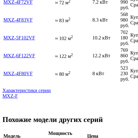
2
MXZ-4F72VF
7.2 кВт
990
≈
72
м
Сра
руб.
568
Куп
2
MXZ-4F83VF
8.3 кВт
980
≈
83
м
Сра
руб.
702
Куп
2
MXZ-5F102VF
10.2 кВт
180
≈
102
м
Сра
руб.
769
Куп
2
MXZ-6F122VF
12.2 кВт
860
≈
122
м
Сра
руб.
523
Куп
2
MXZ-4F80VF
8 кВт
230
≈
80
м
Сра
руб.
Характеристики серии
MXZ-F
Похожие модели других серий
Мощность
Модель
Цена