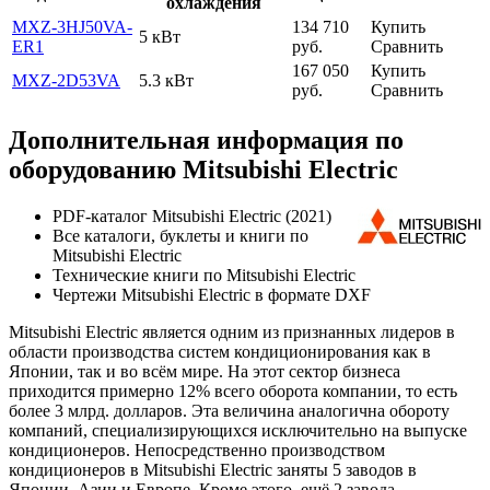
охлаждения
MXZ-3HJ50VA-
134 710
Купить
5 кВт
ER1
руб.
Сравнить
167 050
Купить
MXZ-2D53VA
5.3 кВт
руб.
Сравнить
Дополнительная информация по
оборудованию Mitsubishi Electric
PDF-каталог Mitsubishi Electric (2021)
Все каталоги, буклеты и книги по
Mitsubishi Electric
Технические книги по Mitsubishi Electric
Чертежи Mitsubishi Electric в формате DXF
Mitsubishi Electric является одним из признанных лидеров в
области производства систем кондиционирования как в
Японии, так и во всём мире. На этот сектор бизнеса
приходится примерно 12% всего оборота компании, то есть
более 3 млрд. долларов. Эта величина аналогична обороту
компаний, специализирующихся исключительно на выпуске
кондиционеров. Непосредственно производством
кондиционеров в Mitsubishi Electric заняты 5 заводов в
Японии, Азии и Европе. Кроме этого, ещё 2 завода