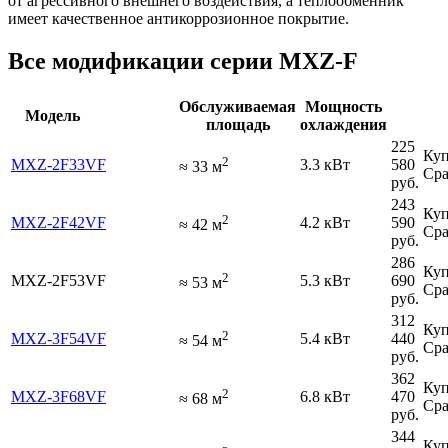
от агрессивного внешнего воздействия, а теплообменник
имеет качественное антикоррозионное покрытие.
Все модификации серии MXZ-F
Обслуживаемая
Мощность
Модель
площадь
охлаждения
225
Куп
2
MXZ-2F33VF
3.3 кВт
580
≈
33
м
Сра
руб.
243
Куп
2
MXZ-2F42VF
4.2 кВт
590
≈
42
м
Сра
руб.
286
Куп
2
MXZ-2F53VF
5.3 кВт
690
≈
53
м
Сра
руб.
312
Куп
2
MXZ-3F54VF
5.4 кВт
440
≈
54
м
Сра
руб.
362
Куп
2
MXZ-3F68VF
6.8 кВт
470
≈
68
м
Сра
руб.
344
Куп