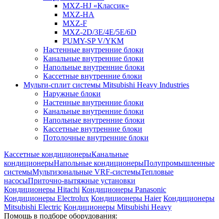
MXZ-HJ «Классик»
MXZ-HA
MXZ-F
MXZ-2D/3E/4E/5E/6D
PUMY-SP V/YKM
Настенные внутренние блоки
Канальные внутренние блоки
Напольные внутренние блоки
Кассетные внутренние блоки
Мульти-сплит системы Mitsubishi Heavy Industries
Наружные блоки
Настенные внутренние блоки
Канальные внутренние блоки
Напольные внутренние блоки
Кассетные внутренние блоки
Потолочные внутренние блоки
Кассетные кондиционеры
Канальные
кондиционеры
Напольные кондиционеры
Полупромышленные
системы
Мультизональные VRF-системы
Тепловые
насосы
Приточно-вытяжные установки
Кондиционеры Hitachi
Кондиционеры Panasonic
Кондиционеры Electrolux
Кондиционеры Haier
Кондиционеры
Mitsubishi Electric
Кондиционеры Mitsubishi Heavy
Помощь в подборе оборудования: