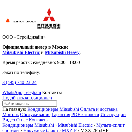
ООО «Стройдизайн»
Официальный дилер в Москве
Mitsubishi Electric
и
Mitsubishi Heavy
.
Время работы:
ежедневно: 9:00 - 18:00
Заказ по телефону:
8 (495)
740-23-24
WhatsApp
Telegram
Контакты
Подобрать кондиционер
На главную
Кондиционеры Mitsubishi
Оплата и доставка
Монтаж
Обслуживание
Гарантия
PDF каталоги
Инструкции
Видео
О нас
Контакты
Кондиционеры Mitsubishi
›
Mitsubishi Electric
›
Мульти-сплит
системы
›
Наружные блоки
›
MXZ-F
› MXZ-2F53VF