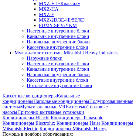
MXZ-HJ «Классик»
MXZ-HA
MXZ-F
MXZ-2D/3E/4E/5E/6D
PUMY-SP V/YKM
Настенные внутренние блоки
Канальные внутренние блоки
Напольные внутренние блоки
Кассетные внутренние блоки
Мульти-сплит системы Mitsubishi Heavy Industries
Наружные блоки
Настенные внутренние блоки
Канальные внутренние блоки
Напольные внутренние блоки
Кассетные внутренние блоки
Потолочные внутренние блоки
Кассетные кондиционеры
Канальные
кондиционеры
Напольные кондиционеры
Полупромышленные
системы
Мультизональные VRF-системы
Тепловые
насосы
Приточно-вытяжные установки
Кондиционеры Hitachi
Кондиционеры Panasonic
Кондиционеры Electrolux
Кондиционеры Haier
Кондиционеры
Mitsubishi Electric
Кондиционеры Mitsubishi Heavy
Помощь в подборе оборудования: