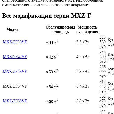
от агрессивного внешнего воздействия, а теплообменник
имеет качественное антикоррозионное покрытие.
Все модификации серии MXZ-F
Обслуживаемая
Мощность
Модель
площадь
охлаждения
225
Куп
2
MXZ-2F33VF
3.3 кВт
580
≈
33
м
Сра
руб.
243
Куп
2
MXZ-2F42VF
4.2 кВт
590
≈
42
м
Сра
руб.
286
Куп
2
MXZ-2F53VF
5.3 кВт
690
≈
53
м
Сра
руб.
312
Куп
2
MXZ-3F54VF
5.4 кВт
440
≈
54
м
Сра
руб.
362
Куп
2
MXZ-3F68VF
6.8 кВт
470
≈
68
м
Сра
руб.
344
Куп