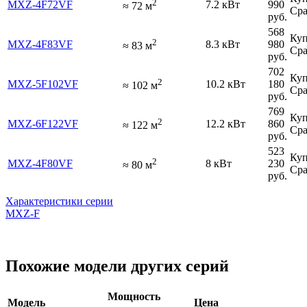
2
MXZ-4F72VF
7.2 кВт
990
≈
72
м
Сра
руб.
568
Куп
2
MXZ-4F83VF
8.3 кВт
980
≈
83
м
Сра
руб.
702
Куп
2
MXZ-5F102VF
10.2 кВт
180
≈
102
м
Сра
руб.
769
Куп
2
MXZ-6F122VF
12.2 кВт
860
≈
122
м
Сра
руб.
523
Куп
2
MXZ-4F80VF
8 кВт
230
≈
80
м
Сра
руб.
Характеристики серии
MXZ-F
Похожие модели других серий
Мощность
Модель
Цена