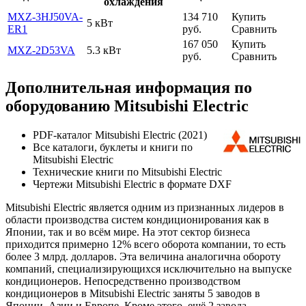
охлаждения
MXZ-3HJ50VA-
134 710
Купить
5 кВт
ER1
руб.
Сравнить
167 050
Купить
MXZ-2D53VA
5.3 кВт
руб.
Сравнить
Дополнительная информация по
оборудованию Mitsubishi Electric
PDF-каталог Mitsubishi Electric (2021)
Все каталоги, буклеты и книги по
Mitsubishi Electric
Технические книги по Mitsubishi Electric
Чертежи Mitsubishi Electric в формате DXF
Mitsubishi Electric является одним из признанных лидеров в
области производства систем кондиционирования как в
Японии, так и во всём мире. На этот сектор бизнеса
приходится примерно 12% всего оборота компании, то есть
более 3 млрд. долларов. Эта величина аналогична обороту
компаний, специализирующихся исключительно на выпуске
кондиционеров. Непосредственно производством
кондиционеров в Mitsubishi Electric заняты 5 заводов в
Японии, Азии и Европе. Кроме этого, ещё 2 завода