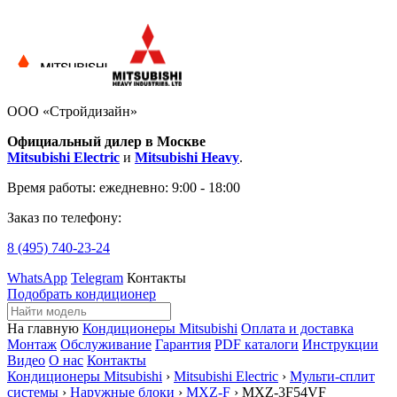
ООО «Стройдизайн»
Официальный дилер в Москве
Mitsubishi Electric
и
Mitsubishi Heavy
.
Время работы:
ежедневно: 9:00 - 18:00
Заказ по телефону:
8 (495)
740-23-24
WhatsApp
Telegram
Контакты
Подобрать кондиционер
На главную
Кондиционеры Mitsubishi
Оплата и доставка
Монтаж
Обслуживание
Гарантия
PDF каталоги
Инструкции
Видео
О нас
Контакты
Кондиционеры Mitsubishi
›
Mitsubishi Electric
›
Мульти-сплит
системы
›
Наружные блоки
›
MXZ-F
› MXZ-3F54VF