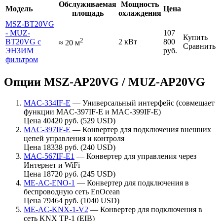
Обслуживаемая
Мощность
Модель
Цена
площадь
охлаждения
MSZ-BT20VG
- MUZ-
107
Купить
2
BT20VG с
2 кВт
800
≈
20
м
Сравнить
ЭНЗИМ
руб.
фильтром
Опции MSZ-AP20VG / MUZ-AP20VG
MAC-334IF-E
— Универсальный интерфейс (совмещает
функции MAC-397IF-E и MAC-399IF-E)
Цена 40420 руб. (529 USD)
MAC-397IF-E
— Конвертер для подключения внешних
цепей управления и контроля
Цена 18338 руб. (240 USD)
MAC-567IF-E1
— Конвертер для управления через
Интернет и WiFi
Цена 18720 руб. (245 USD)
ME-AC-ENO-1
— Конвертер для подключения в
беспроводную сеть EnOcean
Цена 79464 руб. (1040 USD)
ME-AC-KNX-1-V2
— Конвертер для подключения в
сеть KNX TP-1 (EIB)