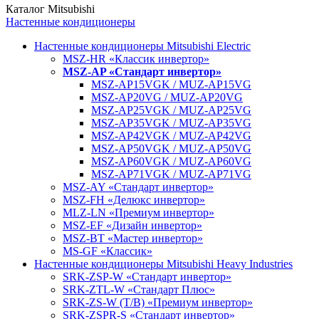
Каталог Mitsubishi
Настенные кондиционеры
Настенные кондиционеры Mitsubishi Electric
MSZ-HR «Классик инвертор»
MSZ-AP «Стандарт инвертор»
MSZ-AP15VGK / MUZ-AP15VG
MSZ-AP20VG / MUZ-AP20VG
MSZ-AP25VGK / MUZ-AP25VG
MSZ-AP35VGK / MUZ-AP35VG
MSZ-AP42VGK / MUZ-AP42VG
MSZ-AP50VGK / MUZ-AP50VG
MSZ-AP60VGK / MUZ-AP60VG
MSZ-AP71VGK / MUZ-AP71VG
MSZ-AY «Стандарт инвертор»
MSZ-FH «Делюкс инвертор»
MLZ-LN «Премиум инвертор»
MSZ-EF «Дизайн инвертор»
MSZ-BT «Мастер инвертор»
MS-GF «Классик»
Настенные кондиционеры Mitsubishi Heavy Industries
SRK-ZSP-W «Стандарт инвертор»
SRK-ZTL-W «Стандарт Плюс»
SRK-ZS-W (T/B) «Премиум инвертор»
SRK-ZSPR-S «Стандарт инвертор»