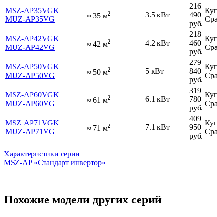
216
MSZ-AP35VGK
Куп
2
3.5 кВт
490
≈
35
м
MUZ-AP35VG
Сра
руб.
218
MSZ-AP42VGK
Куп
2
4.2 кВт
460
≈
42
м
MUZ-AP42VG
Сра
руб.
279
MSZ-AP50VGK
Куп
2
5 кВт
840
≈
50
м
MUZ-AP50VG
Сра
руб.
319
MSZ-AP60VGK
Куп
2
6.1 кВт
780
≈
61
м
MUZ-AP60VG
Сра
руб.
409
MSZ-AP71VGK
Куп
2
7.1 кВт
950
≈
71
м
MUZ-AP71VG
Сра
руб.
Характеристики серии
MSZ-AP «Стандарт инвертор»
Похожие модели других серий