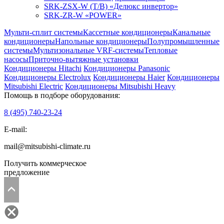
SRK-ZSX-W (T/B) «Делюкс инвертор»
SRK-ZR-W «POWER»
Мульти-сплит системы
Кассетные кондиционеры
Канальные
кондиционеры
Напольные кондиционеры
Полупромышленные
системы
Мультизональные VRF-системы
Тепловые
насосы
Приточно-вытяжные установки
Кондиционеры Hitachi
Кондиционеры Panasonic
Кондиционеры Electrolux
Кондиционеры Haier
Кондиционеры
Mitsubishi Electric
Кондиционеры Mitsubishi Heavy
Помощь в подборе оборудования:
8 (495)
740-23-24
E-mail:
mail@mitsubishi-climate.ru
Получить коммерческое
предложение