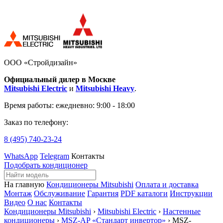
ООО «Стройдизайн»
Официальный дилер в Москве
Mitsubishi Electric
и
Mitsubishi Heavy
.
Время работы:
ежедневно: 9:00 - 18:00
Заказ по телефону:
8 (495)
740-23-24
WhatsApp
Telegram
Контакты
Подобрать кондиционер
На главную
Кондиционеры Mitsubishi
Оплата и доставка
Монтаж
Обслуживание
Гарантия
PDF каталоги
Инструкции
Видео
О нас
Контакты
Кондиционеры Mitsubishi
›
Mitsubishi Electric
›
Настенные
кондиционеры
›
MSZ-AP «Стандарт инвертор»
› MSZ-