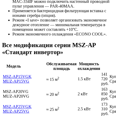
MAC-334IF можно подключить настенный проводной
пульт управления — PAR-40MAA.
Применяется бактерицидная фильтрующая вставка с
ионами серебра (опция).
Режим «I save» позволяет организовать экономичное
дежурное отопление — минимальная температура в
помещении может составлять +10°С.
Режим экономичного охлаждения «ECONO COOL».
Все модификации серии MSZ-AP
«Стандарт инвертор»
Обслуживаемая
Мощность
Модель
площадь
охлаждения
141
MSZ-AP15VGK
Куп
2
1.5 кВт
720
≈
15
м
MUZ-AP15VG
Сра
руб.
163
MSZ-AP20VG
Куп
2
2 кВт
850
≈
20
м
MUZ-AP20VG
Сра
руб.
173
MSZ-AP25VGK
Куп
2
2.5 кВт
310
≈
25
м
MUZ-AP25VG
Сра
руб.