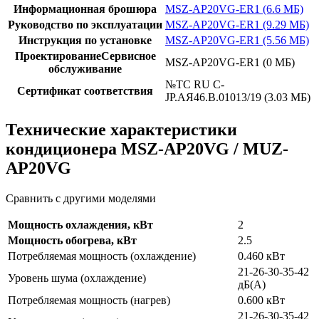
Информационная брошюра
MSZ-AP20VG-ER1 (6.6 МБ)
Руководство по эксплуатации
MSZ-AP20VG-ER1 (9.29 МБ)
Инструкция по установке
MSZ-AP20VG-ER1 (5.56 МБ)
ПроектированиеСервисное
MSZ-AP20VG-ER1 (0 МБ)
обслуживание
№TC RU C-
Сертификат соответствия
JP.АЯ46.В.01013/19 (3.03 МБ)
Технические характеристики
кондиционера MSZ-AP20VG / MUZ-
AP20VG
Сравнить с другими моделями
Мощность охлаждения, кВт
2
Мощность обогрева, кВт
2.5
Потребляемая мощность (охлаждение)
0.460 кВт
21-26-30-35-42
Уровень шума (охлаждение)
дБ(А)
Потребляемая мощность (нагрев)
0.600 кВт
21-26-30-35-42