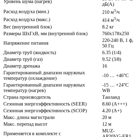
Уровень шума (нагрев)
дБ(А)
3
Расход воздуха (мин.)
210 м
/ч
3
Расход воздуха (макс.)
414 м
/ч
Вес (внутренний блок)
8.2 кг
Размеры ШхГхВ, мм (внутренний блок)
760x178x250
220-240 В, 1 ф,
Напряжение питания
50 Гц
Диаметр труб (жидкость)
6.35 (1/4)
Диаметр труб (газ)
9.52 (3/8)
Диаметр дренажа
16
Гарантированный диапазон наружных
-10 … +46°C
температур (охлаждение)
Гарантированный диапазон наружных
-15 … +24°C
температур (нагрев)
WB
Страна производитель
Таиланд
Сезонная энергоэффективность (SEER)
8.60 (A+++)
Сезонная энергоэффективность (SCOP)
4.20 (A+)
Макс. длина магистрали
20 м
Макс. перепад высот
12 м
MUZ-
Применяется в комплекте с
AP20VG-ER1