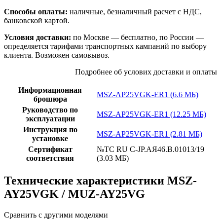
Способы оплаты:
наличные, безналичный расчет с НДС,
банковской картой.
Условия доставки:
по Москве — бесплатно, по России —
определяется тарифами транспортных кампаний по выбору
клиента. Возможен самовывоз.
Подробнее об услових доставки и оплаты
Информационная
MSZ-AP25VGK-ER1 (6.6 МБ)
брошюра
Руководство по
MSZ-AP25VGK-ER1 (12.25 МБ)
эксплуатации
Инструкция по
MSZ-AP25VGK-ER1 (2.81 МБ)
установке
Сертификат
№TC RU C-JP.АЯ46.В.01013/19
соответствия
(3.03 МБ)
Технические характеристики MSZ-
AY25VGK / MUZ-AY25VG
Сравнить с другими моделями