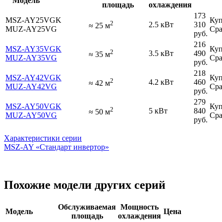
Модель
площадь
охлаждения
173
MSZ-AY25VGK
Куп
2
2.5 кВт
310
≈
25
м
MUZ-AY25VG
Сра
руб.
216
MSZ-AY35VGK
Куп
2
3.5 кВт
490
≈
35
м
MUZ-AY35VG
Сра
руб.
218
MSZ-AY42VGK
Куп
2
4.2 кВт
460
≈
42
м
MUZ-AY42VG
Сра
руб.
279
MSZ-AY50VGK
Куп
2
5 кВт
840
≈
50
м
MUZ-AY50VG
Сра
руб.
Характеристики серии
MSZ-AY «Стандарт инвертор»
Похожие модели других серий
Обслуживаемая
Мощность
Модель
Цена
площадь
охлаждения