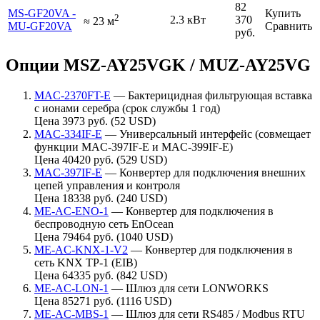
82
MS-GF20VA -
Купить
2
2.3 кВт
370
≈
23
м
MU-GF20VA
Сравнить
руб.
Опции MSZ-AY25VGK / MUZ-AY25VG
MAC-2370FT-E
— Бактерицидная фильтрующая вставка
с ионами серебра (срок службы 1 год)
Цена 3973 руб. (52 USD)
MAC-334IF-E
— Универсальный интерфейс (совмещает
функции MAC-397IF-E и MAC-399IF-E)
Цена 40420 руб. (529 USD)
MAC-397IF-E
— Конвертер для подключения внешних
цепей управления и контроля
Цена 18338 руб. (240 USD)
ME-AC-ENO-1
— Конвертер для подключения в
беспроводную сеть EnOcean
Цена 79464 руб. (1040 USD)
ME-AC-KNX-1-V2
— Конвертер для подключения в
сеть KNX TP-1 (EIB)
Цена 64335 руб. (842 USD)
ME-AC-LON-1
— Шлюз для сети LONWORKS
Цена 85271 руб. (1116 USD)
ME-AC-MBS-1
— Шлюз для сети RS485 / Modbus RTU