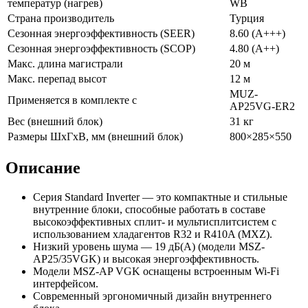
температур (нагрев)
WB
Страна производитель
Турция
Сезонная энергоэффективность (SEER)
8.60 (A+++)
Сезонная энергоэффективность (SCOP)
4.80 (A++)
Макс. длина магистрали
20 м
Макс. перепад высот
12 м
MUZ-
Применяется в комплекте с
AP25VG-ER2
Вес (внешний блок)
31 кг
Размеры ШхГхВ, мм (внешний блок)
800×285×550
Описание
Серия Standard Inverter — это компактные и стильные
внутренние блоки, способные работать в составе
высокоэффективных сплит- и мультисплитсистем с
использованием хладагентов R32 и R410A (MXZ).
Низкий уровень шума — 19 дБ(А) (модели MSZ-
AP25/35VGK) и высокая энергоэффективность.
Модели MSZ-AP VGK оснащены встроенным Wi-Fi
интерфейсом.
Современный эргономичный дизайн внутреннего