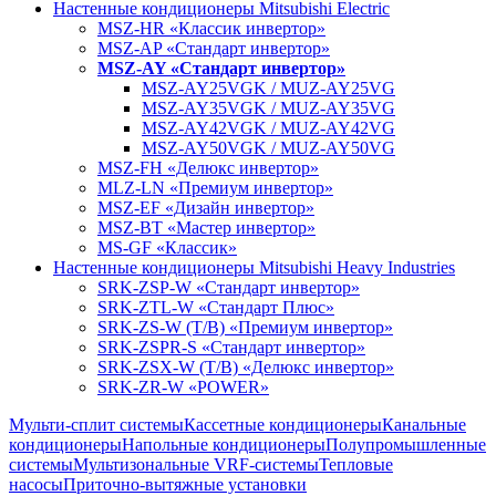
Настенные кондиционеры Mitsubishi Electric
MSZ-HR «Классик инвертор»
MSZ-AP «Стандарт инвертор»
MSZ-AY «Стандарт инвертор»
MSZ-AY25VGK / MUZ-AY25VG
MSZ-AY35VGK / MUZ-AY35VG
MSZ-AY42VGK / MUZ-AY42VG
MSZ-AY50VGK / MUZ-AY50VG
MSZ-FH «Делюкс инвертор»
MLZ-LN «Премиум инвертор»
MSZ-EF «Дизайн инвертор»
MSZ-BT «Мастер инвертор»
MS-GF «Классик»
Настенные кондиционеры Mitsubishi Heavy Industries
SRK-ZSP-W «Стандарт инвертор»
SRK-ZTL-W «Стандарт Плюс»
SRK-ZS-W (T/B) «Премиум инвертор»
SRK-ZSPR-S «Стандарт инвертор»
SRK-ZSX-W (T/B) «Делюкс инвертор»
SRK-ZR-W «POWER»
Мульти-сплит системы
Кассетные кондиционеры
Канальные
кондиционеры
Напольные кондиционеры
Полупромышленные
системы
Мультизональные VRF-системы
Тепловые
насосы
Приточно-вытяжные установки