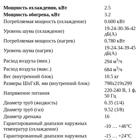
Мощность охлаждения, кВт
2.5
Мощность обогрева, кВт
3.2
Потребляемая мощность (охлаждение)
0.600 кВт
19-24-30-36-42
Уровень шума (охлаждение)
дБ(А)
Потребляемая мощность (нагрев)
0.780 кВт
19-24-34-39-45
Уровень шума (нагрев)
дБ(А)
3
Расход воздуха (мин.)
294 м
/ч
3
Расход воздуха (макс.)
684 м
/ч
Вес (внутренний блок)
10.5 кг
Размеры ШхГхВ, мм (внутренний блок)
798x219x299
220-240 В, 1 ф,
Напряжение питания
50 Гц
Диаметр труб (жидкость)
6.35 (1/4)
Диаметр труб (газ)
9.52 (3/8)
Диаметр дренажа
16
Гарантированный диапазон наружных
-10 … +46°C
температур (охлаждение)
Гарантированный диапазон наружных
-15 … +24°C