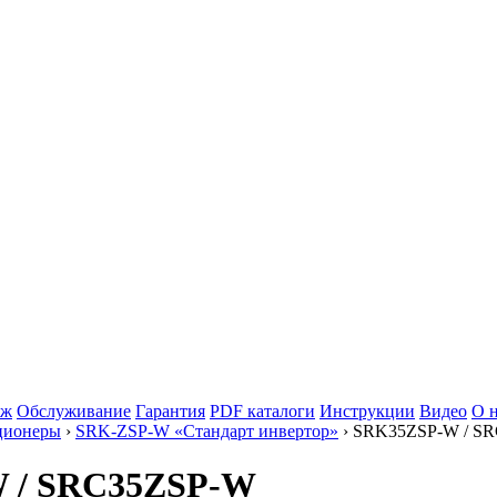
аж
Обслуживание
Гарантия
PDF каталоги
Инструкции
Видео
О 
ционеры
›
SRK-ZSP-W «Стандарт инвертор»
› SRK35ZSP-W / S
W / SRC35ZSP-W