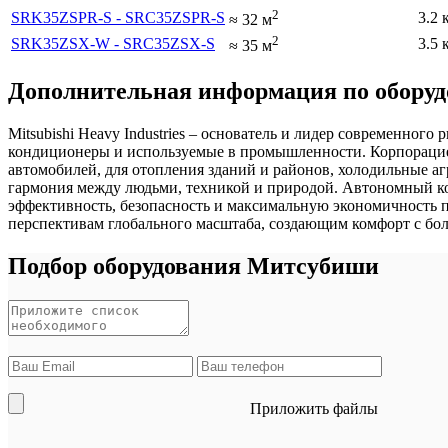
2
SRK35ZSPR-S - SRC35ZSPR-S
3.2 
≈
32
м
2
SRK35ZSX-W - SRC35ZSX-S
3.5 
≈
35
м
Дополнительная информация по оборудо
Mitsubishi Heavy Industries – основатель и лидер современно
кондиционеры и используемые в промышленности. Корпорацией
автомобилей, для отопления зданий и районов, холодильные аг
гармония между людьми, техникой и природой. Автономный ко
эффективность, безопасность и максимальную экономичность 
перспективам глобального масштаба, создающим комфорт с бо
Подбор оборудования Митсубиши
Приложить файлы