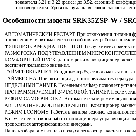
показателя 3,21 и 3,22 (ранее) до 3,52, сезонный коэфф
производителей. Уровень шума на высокой скорости вентил
Особенности модели SRK35ZSP-W / S
АВТОМАТИЧЕСКИЙ РЕСТАРТ. При отключении питания функция
отключением, и автоматически возобновляет работы с прежн
ФУНКЦИЯ САМОДИАГНОСТИКИ. В случае неисправности конди
РАЗМОРОЗКА ПОД УПРАВЛЕНИЕМ МИКРОКОНТРОЛЛЕРА. Система
КОМФОРТНЫЙ ПУСК. данном режиме кондиционер включается з
достигнет желаемого значения.
ТАЙМЕР ВКЛ-ВЫКЛ. Кондиционер будет включаться и выключ
ТАЙМЕР СНА. При активации данного режима температура в п
НЕДЕЛЬНЫЙ ТАЙМЕР. Недельный таймер позволяет установить
ПРОГРАММИРУЕМЫЙ 24-ЧАСОВОЙ ТАЙМЕР. После установки д
РЕЖИМ САМООЧИСТКИ. Автоматический режим осушения и о
АВТОМАТИЧЕСКОЕ ВЫКЛЮЧЕНИЕ. Кондиционер выключается ав
РЕЖИМ ECONOMY. Работая в данном режиме, кондиционер эк
В случае неисправной работы кондиционера управляющий им
проводиться авторизованными дилерами.
Панель забора внутреннего воздуха легко открывается и закры