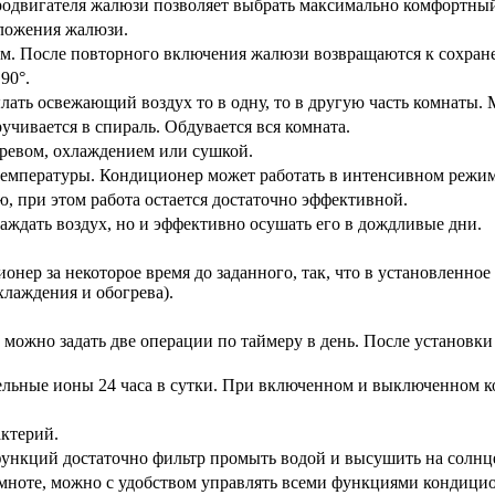
тродвигателя жалюзи позволяет выбрать максимально комфортны
ложения жалюзи.
м. После повторного включения жалюзи возвращаются к сохран
90°.
ылать освежающий воздух то в одну, то в другую часть комнат
учивается в спираль. Обдувается вся комната.
ревом, охлаждением или сушкой.
температуры. Кондиционер может работать в интенсивном режиме
, при этом работа остается достаточно эффективной.
аждать воздух, но и эффективно осушать его в дождливые дни.
нер за некоторое время до заданного, так, что в установленное
лаждения и обогрева).
можно задать две операции по таймеру в день. После установки
ельные ионы 24 часа в сутки. При включенном и выключенном 
ктерий.
функций достаточно фильтр промыть водой и высушить на солнц
мноте, можно с удобством управлять всеми функциями кондицио