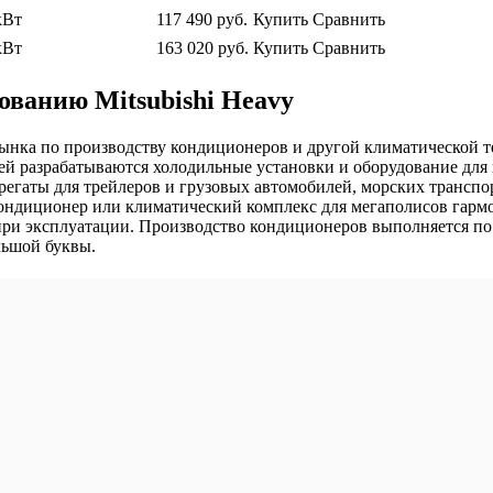
кВт
117 490
руб.
Купить
Сравнить
кВт
163 020
руб.
Купить
Сравнить
ванию Mitsubishi Heavy
го рынка по производству кондиционеров и другой климатической
 разрабатываются холодильные установки и оборудование для 
регаты для трейлеров и грузовых автомобилей, морских транспор
ндиционер или климатический комплекс для мегаполисов гармо
при эксплуатации. Производство кондиционеров выполняется п
льшой буквы.