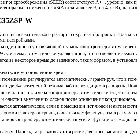
ициент энергосбережения (SEER) соответствует A++, уровню, как
ятора был снижен на 2 дБ(А) для моделей 3,5 и 4,5 кВт, на низк
RC35ZSP-W
 автоматического рестарта сохраняет настройки работы кон
ими настройками.
ционера управляющий им микроконтроллер автоматически з
 автоматически удаляет иней, что позволяет избежать изл
а некоторое время до заданного, таким образом, в установле
аться в установленное время.
омещении регулируется автоматически, гарантируя, что в пом
 до 4-х изменений режима работы кондиционера в день. Поль
анного таймера кондиционер автоматически будет включать
чистки внутренних блоков после отключения кондиционера.
томатически, если в помещении нет людей и активности в 
ономит электроэнергию, сохраняя комфортную температуру в
 микроконтроллер автоматически запускает функцию самодиагн
вается. Панель, закрывающая отверстие для всасываемого воздух