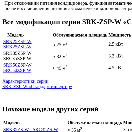
При отключении питания кондиционера, функция автоматическ
после восстановления питания автоматически возобновляет р
Все модификации серии SRK-ZSP-W «С
Модель
Обслуживаемая площадь
Мощность 
SRK25ZSP-W
2
2.5 кВт
≈
25
м
SRK25ZSP-W
SRK35ZSP-W
2
3.2 кВт
≈
32
м
SRC35ZSP-W
SRK50ZSP-W
2
4.5 кВт
≈
45
м
SRC50ZSP-W
Характеристики серии
SRK-ZSP-W «Стандарт инвертор»
Похожие модели других серий
Модель
Обслуживаемая площадь
Мощ
2
SRK35ZS-W - SRC35ZS-W
3.5 
≈
35
м