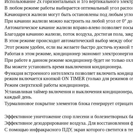
Использование 2х горизонтальных и 1го вертикального элек
В любом режиме работы выбирается оптимальный угол распо
Качающиеся жалюзи могут быть остановлены под любым угло
При качании жалюзи можно настроить на любой угол от 0° до 
Автоматическое качание жалюзи вправо-влево позволяет пос
Благодаря качанию жалюзи, поток воздуха, достигая пола, закр
В этом режиме происходит автоматический выбор между обог
Этот режим удобен, если вы желаете быстро достичь нужной 
Работая в этом режиме, кондиционер экономит электроэнергию
При работе в данном режиме кондиционер будет не только охл
Вы можете установить время выключения кондиционера.
Функция встроенного интеллекта позволяет включить кондицио
режим включается кнопкой ON TIMER (только для режимов ох
Режим сверхтихой работы кондиционера.
Устанавливая таймер включения и выключения кондиционера, 
каждый день.
Турмалиновое покрытие элементов блока генерирует отрицат
Эффективное уничтожение спор плесени и болезнетворных ба
Эффективное дезодорирование воздуха. Для восстановления 
С помощью инфракрасного ПДУ, экран которого светится в те