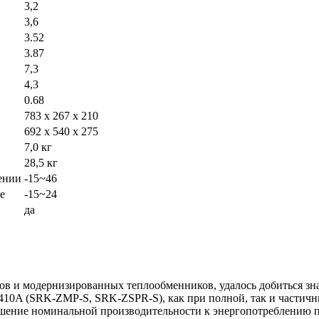
3,2
3,6
3.52
3.87
7,3
4,3
0.68
783 x 267 x 210
692 x 540 x 275
7,0 кг
28,5 кг
ении
-15~46
е
-15~24
да
ров и модернизированных теплообменников, удалось добиться зн
10A (SRK-ZMP-S, SRK-ZSPR-S), как при полной, так и частичн
ние номинальной производительности к энергопотреблению при 