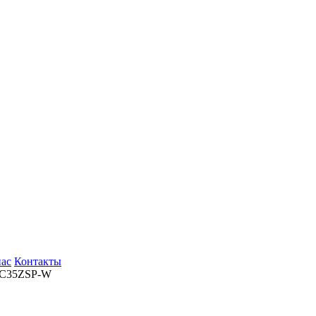
нас
Контакты
RC35ZSP-W