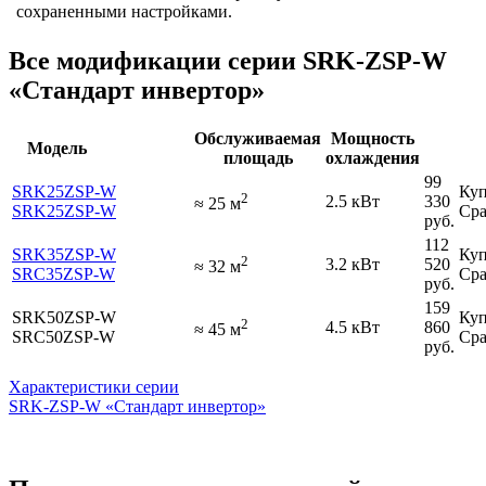
сохраненными настройками.
Все модификации серии SRK-ZSP-W
«Стандарт инвертор»
Обслуживаемая
Мощность
Модель
площадь
охлаждения
99
SRK25ZSP-W
Куп
2
2.5 кВт
330
≈
25
м
SRK25ZSP-W
Сра
руб.
112
SRK35ZSP-W
Куп
2
3.2 кВт
520
≈
32
м
SRC35ZSP-W
Сра
руб.
159
SRK50ZSP-W
Куп
2
4.5 кВт
860
≈
45
м
SRC50ZSP-W
Сра
руб.
Характеристики серии
SRK-ZSP-W «Стандарт инвертор»