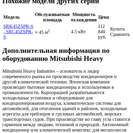
Похожие модели других серий
Обслуживаемая
Мощность
Модель
Цена
площадь
охлаждения
SRK45ZSPR-S
112
Купить
2
- SRC45ZSPR-
4.5 кВт
840
≈
45
м
Сравнить
S
руб.
Дополнительная информация по
оборудованию Mitsubishi Heavy
Mitsubishi Heavy Industries – основатель и лидер
современного рынка по производству кондиционеров и
другой климатической техники. Японская компания
производит бытовые кондиционеры и используемые в
промышленности. Корпорацией разрабатываются
холодильные установки и оборудование для
кондиционирования воздуха, климатические системы для
автомобилей, для отопления зданий и районов, холодильные
агрегаты для трейлеров и грузовых автомобилей, морских
транспортных судов. При производстве во главу угла ставится
гармония между людьми, техникой и природой. Автономный
кондиционер или климатический комплекс для мегаполисов