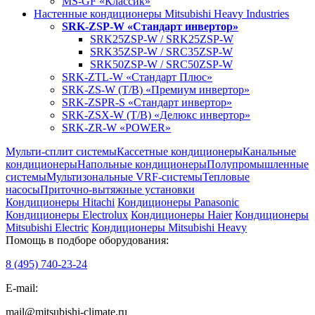
MS-GF «Классик»
Настенные кондиционеры Mitsubishi Heavy Industries
SRK-ZSP-W «Стандарт инвертор»
SRK25ZSP-W / SRK25ZSP-W
SRK35ZSP-W / SRC35ZSP-W
SRK50ZSP-W / SRC50ZSP-W
SRK-ZTL-W «Стандарт Плюс»
SRK-ZS-W (T/B) «Премиум инвертор»
SRK-ZSPR-S «Стандарт инвертор»
SRK-ZSX-W (T/B) «Делюкс инвертор»
SRK-ZR-W «POWER»
Мульти-сплит системы
Кассетные кондиционеры
Канальные
кондиционеры
Напольные кондиционеры
Полупромышленные
системы
Мультизональные VRF-системы
Тепловые
насосы
Приточно-вытяжные установки
Кондиционеры Hitachi
Кондиционеры Panasonic
Кондиционеры Electrolux
Кондиционеры Haier
Кондиционеры
Mitsubishi Electric
Кондиционеры Mitsubishi Heavy
Помощь в подборе оборудования:
8 (495)
740-23-24
E-mail:
mail@mitsubishi-climate.ru