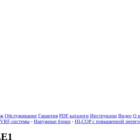
аж
Обслуживание
Гарантия
PDF каталоги
Инструкции
Видео
О 
 VRF-системы
›
Наружные блоки
›
HI-COP с повышенной энерг
ZE1