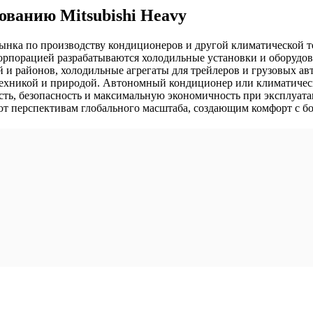
ванию Mitsubishi Heavy
го рынка по производству кондиционеров и другой климатической
рпорацией разрабатываются холодильные установки и оборудов
й и районов, холодильные агрегаты для трейлеров и грузовых а
, техникой и природой. Автономный кондиционер или климатиче
сть, безопасность и максимальную экономичность при эксплуат
т перспективам глобального масштаба, создающим комфорт с б