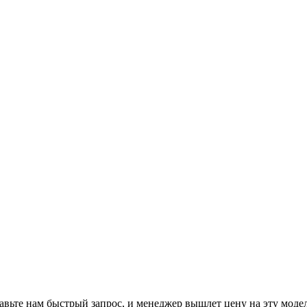
авьте нам
быстрый запрос
, и менеджер вышлет цену на эту моде