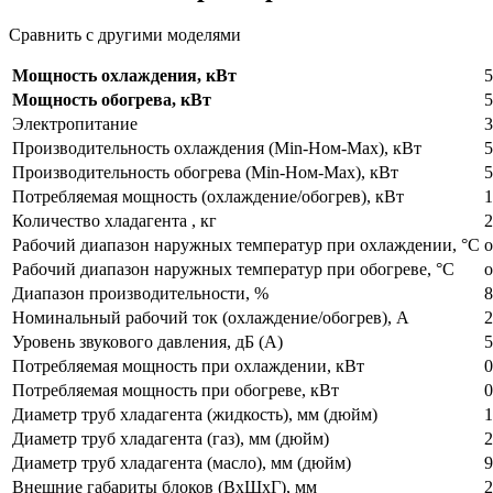
Сравнить с другими моделями
Мощность охлаждения, кВт
5
Мощность обогрева, кВт
5
Электропитание
3
Производительность охлаждения (Min-Ном-Max), кВт
5
Производительность обогрева (Min-Ном-Max), кВт
5
Потребляемая мощность (охлаждение/обогрев), кВт
1
Количество хладагента , кг
2
Рабочий диапазон наружных температур при охлаждении, °С
о
Рабочий диапазон наружных температур при обогреве, °С
о
Диапазон производительности, %
8
Номинальный рабочий ток (охлаждение/обогрев), А
2
Уровень звукового давления, дБ (А)
5
Потребляемая мощность при охлаждении, кВт
0
Потребляемая мощность при обогреве, кВт
0
Диаметр труб хладагента (жидкость), мм (дюйм)
1
Диаметр труб хладагента (газ), мм (дюйм)
2
Диаметр труб хладагента (масло), мм (дюйм)
9
Внешние габариты блоков (ВхШхГ), мм
2