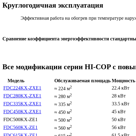
Круглогодичная эксплуатация
Эффективная работа на обогрев при температуре наруж
Сравнение коэффициента энергоэффективности стандартны
Все модификации серии HI-COP с пов
Модель
Обслуживаемая площадь
Мощность 
2
FDC224KX-ZXE1
22.4 кВт
≈
224
м
2
FDC280KX-ZXE1
28 кВт
≈
280
м
2
FDC335KX-ZXE1
33.5 кВт
≈
335
м
2
FDC450KX-ZXE1
45 кВт
≈
450
м
2
FDC500KX-ZE1
50 кВт
≈
500
м
2
FDC560KX-ZE1
56 кВт
≈
560
м
2
FDC615KX-ZE1
61.5 кВт
≈
615
м