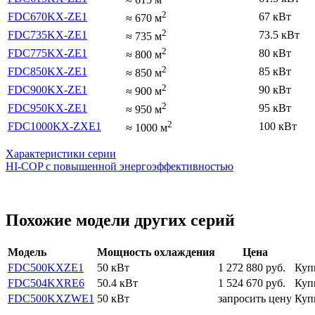
2
FDC670KX-ZE1
67 кВт
≈
670
м
2
FDC735KX-ZE1
73.5 кВт
≈
735
м
2
FDC775KX-ZE1
80 кВт
≈
800
м
2
FDC850KX-ZE1
85 кВт
≈
850
м
2
FDC900KX-ZE1
90 кВт
≈
900
м
2
FDC950KX-ZE1
95 кВт
≈
950
м
2
FDC1000KX-ZXE1
100 кВт
≈
1000
м
Характеристики серии
HI-COP с повышенной энергоэффективностью
Похожие модели других серий
Модель
Мощность охлаждения
Цена
FDC500KXZE1
50 кВт
1 272 880
руб.
Куп
FDC504KXRE6
50.4 кВт
1 524 670
руб.
Куп
FDC500KXZWE1
50 кВт
запросить цену
Куп