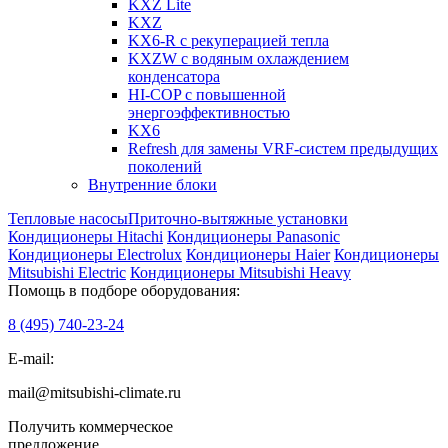
KXZ Lite
KXZ
KX6-R с рекуперацией тепла
KXZW с водяным охлаждением
конденсатора
HI-COP с повышенной
энергоэффективностью
KX6
Refresh для замены VRF-систем предыдущих
поколений
Внутренние блоки
Тепловые насосы
Приточно-вытяжные установки
Кондиционеры Hitachi
Кондиционеры Panasonic
Кондиционеры Electrolux
Кондиционеры Haier
Кондиционеры
Mitsubishi Electric
Кондиционеры Mitsubishi Heavy
Помощь в подборе оборудования:
8 (495)
740-23-24
E-mail:
mail@mitsubishi-climate.ru
Получить коммерческое
предложение