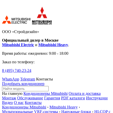
ООО «Стройдизайн»
Официальный дилер в Москве
Mitsubishi Electric
и
Mitsubishi Heavy
.
Время работы:
ежедневно: 9:00 - 18:00
Заказ по телефону:
8 (495)
740-23-24
WhatsApp
Telegram
Контакты
Подобрать кондиционер
На главную
Кондиционеры Mitsubishi
Оплата и доставка
Монтаж
Обслуживание
Гарантия
PDF каталоги
Инструкции
Видео
О нас
Контакты
Кондиционеры Mitsubishi
›
Mitsubishi Heavy
›
Мультизональные VRF-системы
›
Наружные блоки
›
HI-COP с