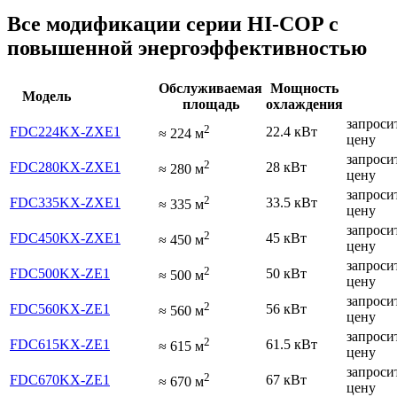
Все модификации серии HI-COP с
повышенной энергоэффективностью
Обслуживаемая
Мощность
Модель
площадь
охлаждения
запроси
2
FDC224KX-ZXE1
22.4 кВт
≈
224
м
цену
запроси
2
FDC280KX-ZXE1
28 кВт
≈
280
м
цену
запроси
2
FDC335KX-ZXE1
33.5 кВт
≈
335
м
цену
запроси
2
FDC450KX-ZXE1
45 кВт
≈
450
м
цену
запроси
2
FDC500KX-ZE1
50 кВт
≈
500
м
цену
запроси
2
FDC560KX-ZE1
56 кВт
≈
560
м
цену
запроси
2
FDC615KX-ZE1
61.5 кВт
≈
615
м
цену
запроси
2
FDC670KX-ZE1
67 кВт
≈
670
м
цену