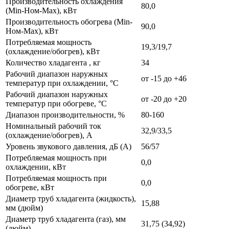
Производительность охлаждения
80,0
(Min-Ном-Max), кВт
Производительность обогрева (Min-
90,0
Ном-Max), кВт
Потребляемая мощность
19,3/19,7
(охлаждение/обогрев), кВт
Количество хладагента , кг
34
Рабочий диапазон наружных
от -15 до +46
температур при охлаждении, °С
Рабочий диапазон наружных
от -20 до +20
температур при обогреве, °С
Диапазон производительности, %
80-160
Номинальный рабочий ток
32,9/33,5
(охлаждение/обогрев), А
Уровень звукового давления, дБ (А)
56/57
Потребляемая мощность при
0,0
охлаждении, кВт
Потребляемая мощность при
0,0
обогреве, кВт
Диаметр труб хладагента (жидкость),
15,88
мм (дюйм)
Диаметр труб хладагента (газ), мм
31,75 (34,92)
(дюйм)