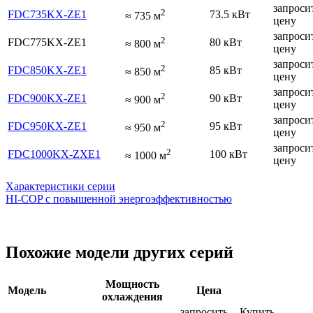
запроси
2
FDC735KX-ZE1
73.5 кВт
≈
735
м
цену
запроси
2
FDC775KX-ZE1
80 кВт
≈
800
м
цену
запроси
2
FDC850KX-ZE1
85 кВт
≈
850
м
цену
запроси
2
FDC900KX-ZE1
90 кВт
≈
900
м
цену
запроси
2
FDC950KX-ZE1
95 кВт
≈
950
м
цену
запроси
2
FDC1000KX-ZXE1
100 кВт
≈
1000
м
цену
Характеристики серии
HI-COP с повышенной энергоэффективностью
Похожие модели других серий
Мощность
Модель
Цена
охлаждения
запросить
Купить