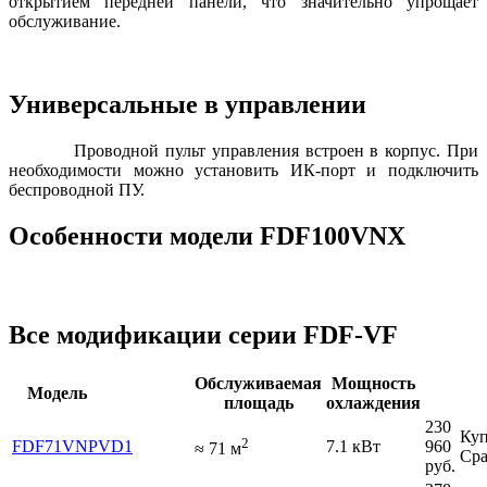
открытием передней панели, что значительно упрощает
обслуживание.
Универсальные в управлении
Проводной пульт управления встроен в корпус. При
необходимости можно установить ИК-порт и подключить
беспроводной ПУ.
Особенности модели FDF100VNX
Все модификации серии FDF-VF
Обслуживаемая
Мощность
Модель
площадь
охлаждения
230
Куп
2
FDF71VNPVD1
7.1 кВт
960
≈
71
м
Сра
руб.