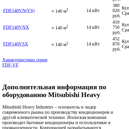
380
Куп
2
FDF140VN(VS)
14 кВт
020
≈
140
м
Сра
руб.
410
Куп
2
FDF140VNX
14 кВт
750
≈
140
м
Сра
руб.
452
Куп
2
FDF140VSX
14 кВт
870
≈
140
м
Сра
руб.
Характеристики серии
FDF-VF
Дополнительная информация по
оборудованию Mitsubishi Heavy
Mitsubishi Heavy Industries – основатель и лидер
современного рынка по производству кондиционеров и
другой климатической техники. Японская компания
производит бытовые кондиционеры и используемые в
промышленности. Корпорацией разрабатываются