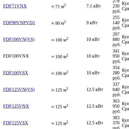
278
Куп
2
FDF71VNX
7.1 кВт
230
≈
71
м
Сра
руб.
255
Куп
2
FDF90VNPVD1
9 кВт
140
≈
90
м
Сра
руб.
297
Куп
2
FDF100VN(VS)
10 кВт
880
≈
100
м
Сра
руб.
341
Куп
2
FDF100VNX
10 кВт
950
≈
100
м
Сра
руб.
354
Куп
2
FDF100VSX
10 кВт
280
≈
100
м
Сра
руб.
337
Куп
2
FDF125VN(VS)
12.5 кВт
040
≈
125
м
Сра
руб.
363
Куп
2
FDF125VNX
12.5 кВт
950
≈
125
м
Сра
руб.
383
Куп
2
FDF125VSX
12.5 кВт
370
≈
125
м
Сра
руб.