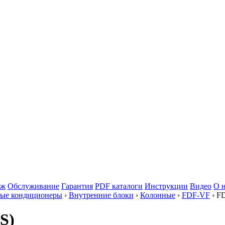
аж
Обслуживание
Гарантия
PDF каталоги
Инструкции
Видео
О 
ые кондиционеры
›
Внутренние блоки
›
Колонные
›
FDF-VF
› F
S)