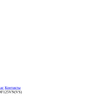
нас
Контакты
DF125VN(VS)