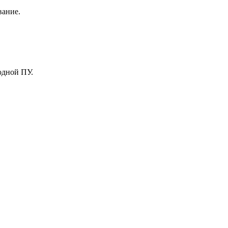
вание.
одной ПУ.