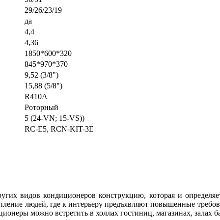
29/26/23/19
да
4,4
4,36
1850*600*320
845*970*370
9,52 (3/8")
15,88 (5/8")
R410A
Роторный
5 (24-VN; 15-VS))
RC-E5, RCN-KIT-3E
угих видов кондиционеров конструкцию, которая и определя
копление людей, где к интерьеру предъявляют повышенные требо
онеры можно встретить в холлах гостиниц, магазинах, залах ба