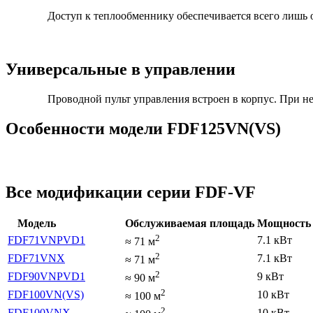
Доступ к теплообменнику обеспечивается всего лишь 
Универсальные в управлении
Проводной пульт управления встроен в корпус. При 
Особенности модели FDF125VN(VS)
Все модификации серии FDF-VF
Модель
Обслуживаемая площадь
Мощность 
2
FDF71VNPVD1
7.1 кВт
≈
71
м
2
FDF71VNX
7.1 кВт
≈
71
м
2
FDF90VNPVD1
9 кВт
≈
90
м
2
FDF100VN(VS)
10 кВт
≈
100
м
2
FDF100VNX
10 кВт