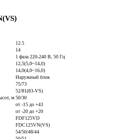
N(VS)
12.5
14
1 фаза 220-240 В, 50 Гц
12,5(5,0~14,0)
14,0(4,0~16,0)
Наружный блок
75/73
52/81(83-VS)
сот, м
50/30
от -15 до +43
от -20 до +20
FDF125VD
FDC125VN(VS)
54/50/48/44
50/51