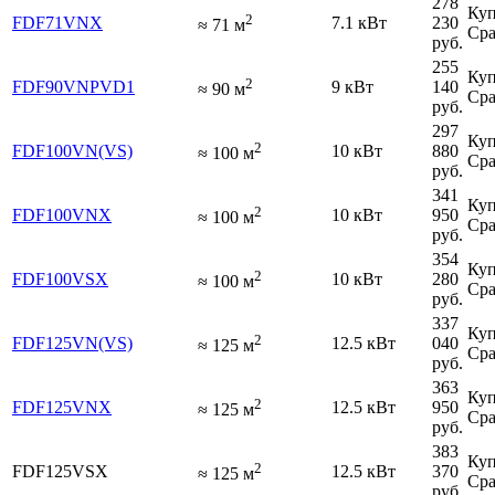
278
Куп
2
FDF71VNX
7.1 кВт
230
≈
71
м
Сра
руб.
255
Куп
2
FDF90VNPVD1
9 кВт
140
≈
90
м
Сра
руб.
297
Куп
2
FDF100VN(VS)
10 кВт
880
≈
100
м
Сра
руб.
341
Куп
2
FDF100VNX
10 кВт
950
≈
100
м
Сра
руб.
354
Куп
2
FDF100VSX
10 кВт
280
≈
100
м
Сра
руб.
337
Куп
2
FDF125VN(VS)
12.5 кВт
040
≈
125
м
Сра
руб.
363
Куп
2
FDF125VNX
12.5 кВт
950
≈
125
м
Сра
руб.
383
Куп
2
FDF125VSX
12.5 кВт
370
≈
125
м
Сра
руб.