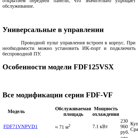
открытием передней панели, что значительно упрощает
обслуживание.
Универсальные в управлении
Проводной пульт управления встроен в корпус. При
необходимости можно установить ИК-порт и подключить
беспроводной ПУ.
Особенности модели FDF125VSX
Все модификации серии FDF-VF
Обслуживаемая
Мощность
Модель
площадь
охлаждения
230
Куп
2
FDF71VNPVD1
7.1 кВт
960
≈
71
м
Сра
руб.