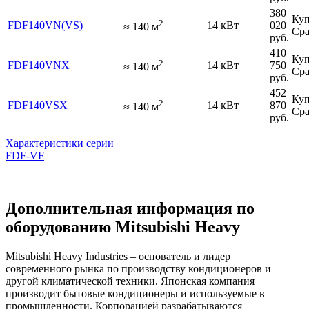
380
Куп
2
FDF140VN(VS)
14 кВт
020
≈
140
м
Сра
руб.
410
Куп
2
FDF140VNX
14 кВт
750
≈
140
м
Сра
руб.
452
Куп
2
FDF140VSX
14 кВт
870
≈
140
м
Сра
руб.
Характеристики серии
FDF-VF
Дополнительная информация по
оборудованию Mitsubishi Heavy
Mitsubishi Heavy Industries – основатель и лидер
современного рынка по производству кондиционеров и
другой климатической техники. Японская компания
производит бытовые кондиционеры и используемые в
промышленности. Корпорацией разрабатываются