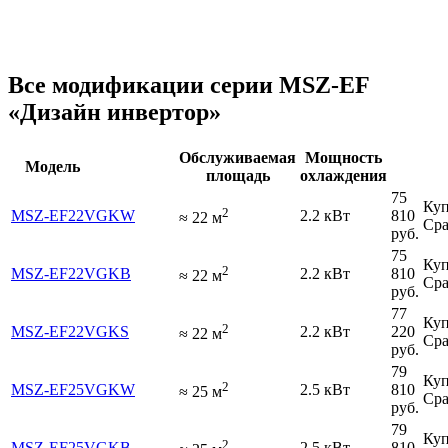
Все модификации серии MSZ-EF
«Дизайн инвертор»
Обслуживаемая
Мощность
Модель
площадь
охлаждения
75
Куп
2
MSZ-EF22VGKW
2.2 кВт
810
≈
22
м
Сра
руб.
75
Куп
2
MSZ-EF22VGKB
2.2 кВт
810
≈
22
м
Сра
руб.
77
Куп
2
MSZ-EF22VGKS
2.2 кВт
220
≈
22
м
Сра
руб.
79
Куп
2
MSZ-EF25VGKW
2.5 кВт
810
≈
25
м
Сра
руб.
79
Куп
2
MSZ-EF25VGKB
2.5 кВт
810