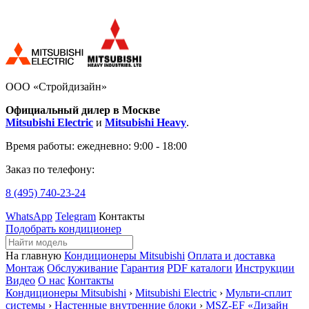
ООО «Стройдизайн»
Официальный дилер в Москве
Mitsubishi Electric
и
Mitsubishi Heavy
.
Время работы:
ежедневно: 9:00 - 18:00
Заказ по телефону:
8 (495)
740-23-24
WhatsApp
Telegram
Контакты
Подобрать кондиционер
На главную
Кондиционеры Mitsubishi
Оплата и доставка
Монтаж
Обслуживание
Гарантия
PDF каталоги
Инструкции
Видео
О нас
Контакты
Кондиционеры Mitsubishi
›
Mitsubishi Electric
›
Мульти-сплит
системы
›
Настенные внутренние блоки
›
MSZ-EF «Дизайн