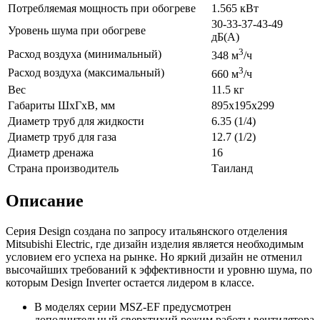
Потребляемая мощность при обогреве
1.565 кВт
30-33-37-43-49
Уровень шума при обогреве
дБ(А)
3
Расход воздуха (минимальный)
348 м
/ч
3
Расход воздуха (максимальный)
660 м
/ч
Вес
11.5 кг
Габариты ШхГхВ, мм
895x195x299
Диаметр труб для жидкости
6.35 (1/4)
Диаметр труб для газа
12.7 (1/2)
Диаметр дренажа
16
Страна производитель
Таиланд
Описание
Серия Design создана по запросу итальянского отделения
Mitsubishi Electric, где дизайн изделия является необходимым
условием его успеха на рынке. Но яркий дизайн не отменил
высочайших требований к эффективности и уровню шума, по
которым Design Inverter остается лидером в классе.
В моделях серии MSZ-EF предусмотрен
дополнительный сверхтихий режим работы вентилятора