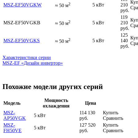
Куп
2
MSZ-EF50VGKW
5 кВт
210
≈
50
м
Сра
руб.
119
Куп
2
MSZ-EF50VGKB
5 кВт
210
≈
50
м
Сра
руб.
125
Куп
2
MSZ-EF50VGKS
5 кВт
140
≈
50
м
Сра
руб.
Характеристики серии
MSZ-EF «Дизайн инвертор»
Похожие модели других серий
Мощность
Модель
Цена
охлаждения
MSZ-
114 130
Купить
5 кВт
AP50VGK
руб.
Сравнить
MSZ-
127 520
Купить
5 кВт
FH50VE
руб.
Сравнить