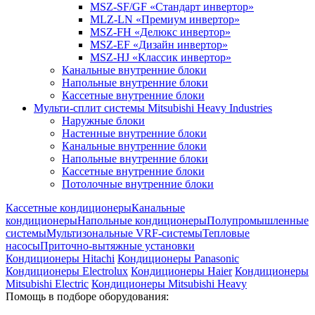
MSZ-SF/GF «Стандарт инвертор»
MLZ-LN «Премиум инвертор»
MSZ-FH «Делюкс инвертор»
MSZ-EF «Дизайн инвертор»
MSZ-HJ «Классик инвертор»
Канальные внутренние блоки
Напольные внутренние блоки
Кассетные внутренние блоки
Мульти-сплит системы Mitsubishi Heavy Industries
Наружные блоки
Настенные внутренние блоки
Канальные внутренние блоки
Напольные внутренние блоки
Кассетные внутренние блоки
Потолочные внутренние блоки
Кассетные кондиционеры
Канальные
кондиционеры
Напольные кондиционеры
Полупромышленные
системы
Мультизональные VRF-системы
Тепловые
насосы
Приточно-вытяжные установки
Кондиционеры Hitachi
Кондиционеры Panasonic
Кондиционеры Electrolux
Кондиционеры Haier
Кондиционеры
Mitsubishi Electric
Кондиционеры Mitsubishi Heavy
Помощь в подборе оборудования: