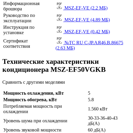
Информационная
MSZ-EF-VE (2.2 МБ)
брошюра
Руководство по
MSZ-EF-VE (4.89 МБ)
эксплуатации
Инструкция по
MSZ-EF-VE (0.42 МБ)
установке
Сертификат
№TC RU C-JP.АЯ46.B.86675
соответствия
(2.63 МБ)
Технические характеристики
кондиционера MSZ-EF50VGKB
Сравнить с другими моделями
Мощность охлаждения, кВт
5
Мощность обогрева, кВт
5.8
Потребляемая мощность при
1.560 кВт
охлаждении
30-33-36-40-43
Уровень шума при охлаждении
дБ(А)
Уровень звуковой мощности
60 дБ(А)