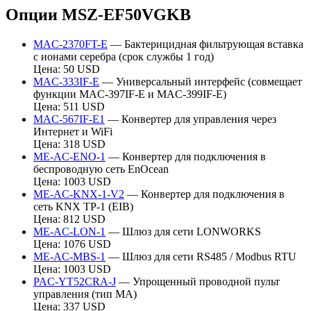
Опции MSZ-EF50VGKB
MAC-2370FT-E
— Бактерицидная фильтрующая вставка
с ионами серебра (срок службы 1 год)
Цена: 50 USD
MAC-333IF-E
— Универсальный интерфейс (совмещает
функции MAC-397IF-E и MAC-399IF-E)
Цена: 511 USD
MAC-567IF-E1
— Конвертер для управления через
Интернет и WiFi
Цена: 318 USD
ME-AC-ENO-1
— Конвертер для подключения в
беспроводную сеть EnOcean
Цена: 1003 USD
ME-AC-KNX-1-V2
— Конвертер для подключения в
сеть KNX TP-1 (EIB)
Цена: 812 USD
ME-AC-LON-1
— Шлюз для сети LONWORKS
Цена: 1076 USD
ME-AC-MBS-1
— Шлюз для сети RS485 / Modbus RTU
Цена: 1003 USD
PAC-YT52CRA-J
— Упрощенный проводной пульт
управления (тип МА)
Цена: 337 USD