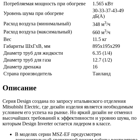
Потребляемая мощность при обогреве
1.565 кВт
30-33-37-43-49
Уровень шума при обогреве
дБ(А)
3
Расход воздуха (минимальный)
348 м
/ч
3
Расход воздуха (максимальный)
660 м
/ч
Вес
11.5 кг
Габариты ШхГхВ, мм
895x195x299
Диаметр труб для жидкости
6.35 (1/4)
Диаметр труб для газа
12.7 (1/2)
Диаметр дренажа
16
Страна производитель
Таиланд
Описание
Серия Design создана по запросу итальянского отделения
Mitsubishi Electric, где дизайн изделия является необходимым
условием его успеха на рынке. Но яркий дизайн не отменил
высочайших требований к эффективности и уровню шума, по
которым Design Inverter остается лидером в классе.
В моделях серии MSZ-EF предусмотрен
дополнительный сверхтихий режим работы вентилятора