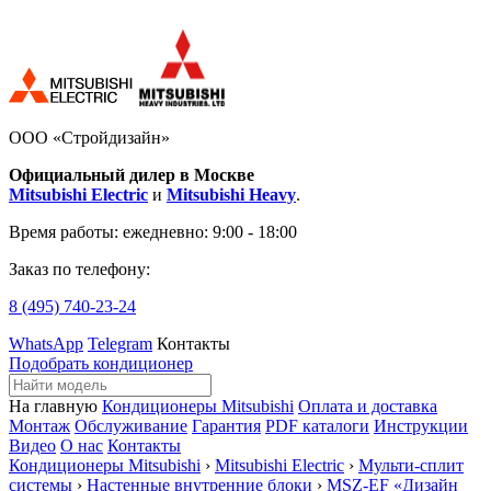
ООО «Стройдизайн»
Официальный дилер в Москве
Mitsubishi Electric
и
Mitsubishi Heavy
.
Время работы:
ежедневно: 9:00 - 18:00
Заказ по телефону:
8 (495)
740-23-24
WhatsApp
Telegram
Контакты
Подобрать кондиционер
На главную
Кондиционеры Mitsubishi
Оплата и доставка
Монтаж
Обслуживание
Гарантия
PDF каталоги
Инструкции
Видео
О нас
Контакты
Кондиционеры Mitsubishi
›
Mitsubishi Electric
›
Мульти-сплит
системы
›
Настенные внутренние блоки
›
MSZ-EF «Дизайн