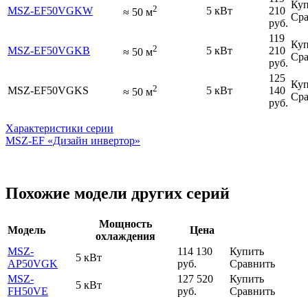
Куп
2
MSZ-EF50VGKW
5 кВт
210
≈
50
м
Сра
руб.
119
Куп
2
MSZ-EF50VGKB
5 кВт
210
≈
50
м
Сра
руб.
125
Куп
2
MSZ-EF50VGKS
5 кВт
140
≈
50
м
Сра
руб.
Характеристики серии
MSZ-EF «Дизайн инвертор»
Похожие модели других серий
Мощность
Модель
Цена
охлаждения
MSZ-
114 130
Купить
5 кВт
AP50VGK
руб.
Сравнить
MSZ-
127 520
Купить
5 кВт
FH50VE
руб.
Сравнить