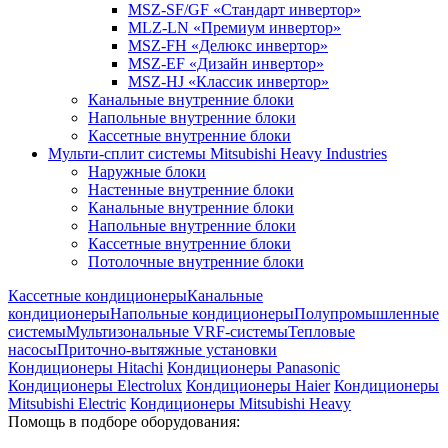
MSZ-SF/GF «Стандарт инвертор»
MLZ-LN «Премиум инвертор»
MSZ-FH «Делюкс инвертор»
MSZ-EF «Дизайн инвертор»
MSZ-HJ «Классик инвертор»
Канальные внутренние блоки
Напольные внутренние блоки
Кассетные внутренние блоки
Мульти-сплит системы Mitsubishi Heavy Industries
Наружные блоки
Настенные внутренние блоки
Канальные внутренние блоки
Напольные внутренние блоки
Кассетные внутренние блоки
Потолочные внутренние блоки
Кассетные кондиционеры
Канальные
кондиционеры
Напольные кондиционеры
Полупромышленные
системы
Мультизональные VRF-системы
Тепловые
насосы
Приточно-вытяжные установки
Кондиционеры Hitachi
Кондиционеры Panasonic
Кондиционеры Electrolux
Кондиционеры Haier
Кондиционеры
Mitsubishi Electric
Кондиционеры Mitsubishi Heavy
Помощь в подборе оборудования: