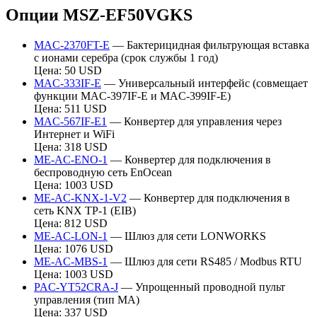
Опции MSZ-EF50VGKS
MAC-2370FT-E
— Бактерицидная фильтрующая вставка
с ионами серебра (срок службы 1 год)
Цена: 50 USD
MAC-333IF-E
— Универсальный интерфейс (совмещает
функции MAC-397IF-E и MAC-399IF-E)
Цена: 511 USD
MAC-567IF-E1
— Конвертер для управления через
Интернет и WiFi
Цена: 318 USD
ME-AC-ENO-1
— Конвертер для подключения в
беспроводную сеть EnOcean
Цена: 1003 USD
ME-AC-KNX-1-V2
— Конвертер для подключения в
сеть KNX TP-1 (EIB)
Цена: 812 USD
ME-AC-LON-1
— Шлюз для сети LONWORKS
Цена: 1076 USD
ME-AC-MBS-1
— Шлюз для сети RS485 / Modbus RTU
Цена: 1003 USD
PAC-YT52CRA-J
— Упрощенный проводной пульт
управления (тип МА)
Цена: 337 USD