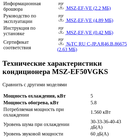
Информационная
MSZ-EF-VE (2.2 МБ)
брошюра
Руководство по
MSZ-EF-VE (4.89 МБ)
эксплуатации
Инструкция по
MSZ-EF-VE (0.42 МБ)
установке
Сертификат
№TC RU C-JP.АЯ46.B.86675
соответствия
(2.63 МБ)
Технические характеристики
кондиционера MSZ-EF50VGKS
Сравнить с другими моделями
Мощность охлаждения, кВт
5
Мощность обогрева, кВт
5.8
Потребляемая мощность при
1.560 кВт
охлаждении
30-33-36-40-43
Уровень шума при охлаждении
дБ(А)
Уровень звуковой мощности
60 дБ(А)