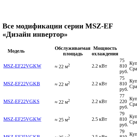
Все модификации серии MSZ-EF
«Дизайн инвертор»
Обслуживаемая
Мощность
Модель
площадь
охлаждения
75
Куп
2
MSZ-EF22VGKW
2.2 кВт
810
≈
22
м
Сра
руб.
75
Куп
2
MSZ-EF22VGKB
2.2 кВт
810
≈
22
м
Сра
руб.
77
Куп
2
MSZ-EF22VGKS
2.2 кВт
220
≈
22
м
Сра
руб.
79
Куп
2
MSZ-EF25VGKW
2.5 кВт
810
≈
25
м
Сра
руб.
79
Куп
2
MSZ-EF25VGKB
2.5 кВт
810