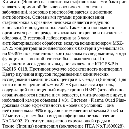
Китасато (Япония) на золотистом стафилококке. Эти бактерии
являются причиной большого количества опасных
заболеваний, и хорошо приспосабливаются к действию
антибиотиков. Основными путями проникновения
стафилококка в организм человека является воздушно-
капельный и воздушно-пылевой. Также они попадают в
организм через повреждения кожных покровов и слизистые
оболочки. В тестовой лаборатории за 3 часа
антибактериальной обработки воздуха кондиционером MSZ-
LN25 концентрация жизнеспособных бактерий уменьшилась
на 99,39% по сравнению с контрольным исследованием, когда
функция плазменной очистки была выключена. По
результатам исследования выдано заключение KRCES-Bio
№2016_0118. Противовирусную эффективность подтвердил
Центр изучения вирусов подразделения клинических
исследований медицинского центра в г. Сендай (Япония). Для
этого в помещении объемом 25 м3 распылялся аэрозоль,
содержащий полноценный вирус гриппа H3N2 (хотя обычно
ограничиваются испытанием веществ, имитирующих вирус, в
небольшой камере объемом 1 м3). Система «Plasma Quad Plus»
доказала свою эффективность в «боевых условиях», она
нейтрализовала 99% вирусов в помещении объемом 25 м3 за
72 минуты, о чем было выдано официальное заключение
No.28-002. Институт аллергенов окружающей среды в г.
Токио (Япония) подтвердил (заключение ITEA No.T1606028),