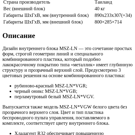
Страна производитель
Таиланд
Вес (внешний блок)
40 кг
Габариты ШхГхВ, мм (внутренний блок)
890х233х307(+34)
Габариты ШхГхВ, мм (внешний блок)
800×285×714
Описание
Дизайн внутреннего блока MSZ-LN — это сочетание простых
форм, строгой геометрии линий и специального
комбинированного пластика, который подобно
лакокрасочному покрытию типа «металлик» имеет глубинную
структуру и прозрачный верхний слой. Предусмотрено 3
цветовых решения на основе комбинированного пластика:
рубиново-красный MSZ-LN*VGR;
черный оникс MSZ-LN*VGB;
перламутровый белый MSZ-LN*VGV.
Выпускается также модель MSZ-LN*VGW белого цвета без
прозрачного верхнего слоя. Цвет и тип пластика
беспроводного пульта управления, поставляемого в
комплекте, соответствует цвету внутреннего блока.
Хладагент R32 обеспечивает повышенную