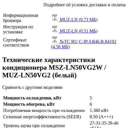
Подробнее об услових доставки и оплаты
Информационная
MUZ-LN (0.73 МБ)
брошюра
Инструкция по
MUZ-LN (0.51 МБ)
установке
Сертификат
№TC RU C-JP.АЯ46.B.84102
соответствия
(4.56 МБ)
Технические характеристики
кондиционера MSZ-LN50VG2W /
MUZ-LN50VG2 (белый)
Сравнить с другими моделями
Мощность охлаждения, кВт
5
Мощность обогрева, кВт
6
Потребляемая мощность при охлаждении
1.380 кВт
Сезонная энергоэффективность (SEER)
8.50 (A+++)
27-31-35-39-46
Уровень шума при охлаждении