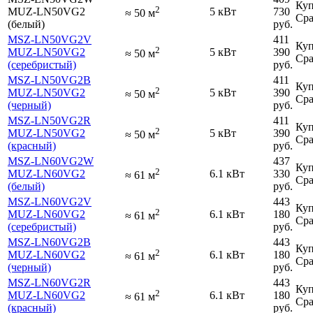
Куп
2
MUZ-LN50VG2
5 кВт
730
≈
50
м
Сра
(белый)
руб.
MSZ-LN50VG2V
411
Куп
2
MUZ-LN50VG2
5 кВт
390
≈
50
м
Сра
(серебристый)
руб.
MSZ-LN50VG2B
411
Куп
2
MUZ-LN50VG2
5 кВт
390
≈
50
м
Сра
(черный)
руб.
MSZ-LN50VG2R
411
Куп
2
MUZ-LN50VG2
5 кВт
390
≈
50
м
Сра
(красный)
руб.
MSZ-LN60VG2W
437
Куп
2
MUZ-LN60VG2
6.1 кВт
330
≈
61
м
Сра
(белый)
руб.
MSZ-LN60VG2V
443
Куп
2
MUZ-LN60VG2
6.1 кВт
180
≈
61
м
Сра
(серебристый)
руб.
MSZ-LN60VG2B
443
Куп
2
MUZ-LN60VG2
6.1 кВт
180
≈
61
м
Сра
(черный)
руб.
MSZ-LN60VG2R
443
Куп
2
MUZ-LN60VG2
6.1 кВт
180
≈
61
м
Сра
(красный)
руб.