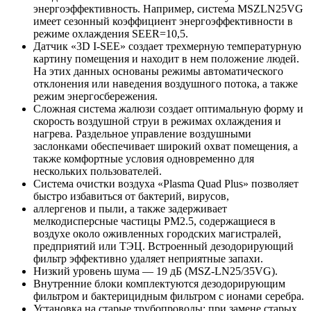
энергоэффективность. Например, система MSZLN25VG
имеет сезонный коэффициент энергоэффективности в
режиме охлаждения SEER=10,5.
Датчик «3D I-SEE» создает трехмерную температурную
картину помещения и находит в нем положение людей.
На этих данных основаны режимы автоматического
отклонения или наведения воздушного потока, а также
режим энергосбережения.
Сложная система жалюзи создает оптимальную форму и
скорость воздушной струи в режимах охлаждения и
нагрева. Раздельное управление воздушными
заслонками обеспечивает широкий охват помещения, а
также комфортные условия одновременно для
нескольких пользователей.
Система очистки воздуха «Plasma Quad Plus» позволяет
быстро избавиться от бактерий, вирусов,
аллергенов и пыли, а также задерживает
мелкодисперсные частицы PM2.5, содержащиеся в
воздухе около оживленных городских магистралей,
предприятий или ТЭЦ. Встроенный дезодорирующий
фильтр эффективно удаляет неприятные запахи.
Низкий уровень шума — 19 дБ (MSZ-LN25/35VG).
Внутренние блоки комплектуются дезодорирующим
фильтром и бактерицидным фильтром с ионами серебра.
Установка на старые трубопроводы: при замене старых