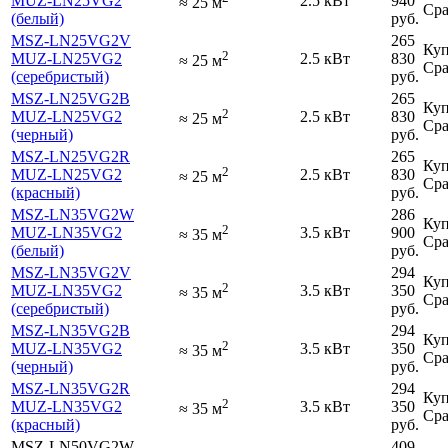
MUZ-LN25VG2
2.5 кВт
940
≈
25
м
Сра
(белый)
руб.
MSZ-LN25VG2V
265
Куп
2
MUZ-LN25VG2
2.5 кВт
830
≈
25
м
Сра
(серебристый)
руб.
MSZ-LN25VG2B
265
Куп
2
MUZ-LN25VG2
2.5 кВт
830
≈
25
м
Сра
(черный)
руб.
MSZ-LN25VG2R
265
Куп
2
MUZ-LN25VG2
2.5 кВт
830
≈
25
м
Сра
(красный)
руб.
MSZ-LN35VG2W
286
Куп
2
MUZ-LN35VG2
3.5 кВт
900
≈
35
м
Сра
(белый)
руб.
MSZ-LN35VG2V
294
Куп
2
MUZ-LN35VG2
3.5 кВт
350
≈
35
м
Сра
(серебристый)
руб.
MSZ-LN35VG2B
294
Куп
2
MUZ-LN35VG2
3.5 кВт
350
≈
35
м
Сра
(черный)
руб.
MSZ-LN35VG2R
294
Куп
2
MUZ-LN35VG2
3.5 кВт
350
≈
35
м
Сра
(красный)
руб.
MSZ-LN50VG2W
409