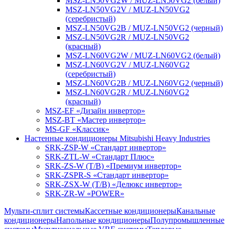
MSZ-LN50VG2W / MUZ-LN50VG2 (белый)
MSZ-LN50VG2V / MUZ-LN50VG2
(серебристый)
MSZ-LN50VG2B / MUZ-LN50VG2 (черный)
MSZ-LN50VG2R / MUZ-LN50VG2
(красный)
MSZ-LN60VG2W / MUZ-LN60VG2 (белый)
MSZ-LN60VG2V / MUZ-LN60VG2
(серебристый)
MSZ-LN60VG2B / MUZ-LN60VG2 (черный)
MSZ-LN60VG2R / MUZ-LN60VG2
(красный)
MSZ-EF «Дизайн инвертор»
MSZ-BT «Мастер инвертор»
MS-GF «Классик»
Настенные кондиционеры Mitsubishi Heavy Industries
SRK-ZSP-W «Стандарт инвертор»
SRK-ZTL-W «Стандарт Плюс»
SRK-ZS-W (T/B) «Премиум инвертор»
SRK-ZSPR-S «Стандарт инвертор»
SRK-ZSX-W (T/B) «Делюкс инвертор»
SRK-ZR-W «POWER»
Мульти-сплит системы
Кассетные кондиционеры
Канальные
кондиционеры
Напольные кондиционеры
Полупромышленные