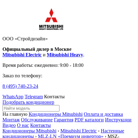
ООО «Стройдизайн»
Официальный дилер в Москве
Mitsubishi Electric
и
Mitsubishi Heavy
.
Время работы:
ежедневно: 9:00 - 18:00
Заказ по телефону:
8 (495)
740-23-24
WhatsApp
Telegram
Контакты
Подобрать кондиционер
На главную
Кондиционеры Mitsubishi
Оплата и доставка
Монтаж
Обслуживание
Гарантия
PDF каталоги
Инструкции
Видео
О нас
Контакты
Кондиционеры Mitsubishi
›
Mitsubishi Electric
›
Настенные
кондиционеры
›
MLZ-LN «Премиум инвертор»
› MSZ-