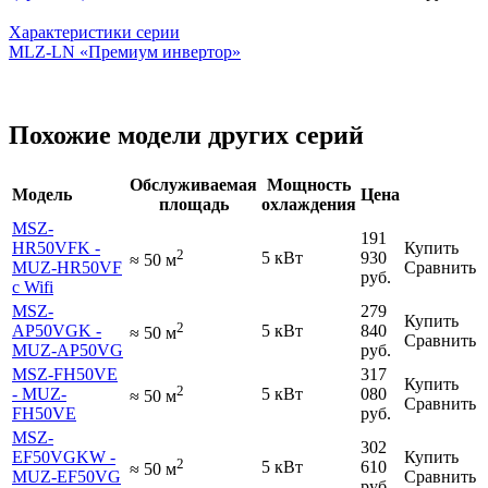
Характеристики серии
MLZ-LN «Премиум инвертор»
Похожие модели других серий
Обслуживаемая
Мощность
Модель
Цена
площадь
охлаждения
MSZ-
191
HR50VFK -
Купить
2
5 кВт
930
≈
50
м
MUZ-HR50VF
Сравнить
руб.
с Wifi
MSZ-
279
Купить
2
AP50VGK -
5 кВт
840
≈
50
м
Сравнить
MUZ-AP50VG
руб.
MSZ-FH50VE
317
Купить
2
- MUZ-
5 кВт
080
≈
50
м
Сравнить
FH50VE
руб.
MSZ-
302
EF50VGKW -
Купить
2
5 кВт
610
≈
50
м
MUZ-EF50VG
Сравнить
руб.