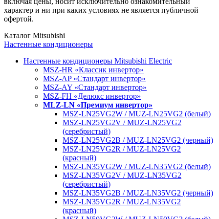
включая цены, носит исключительно ознакомительный
характер и ни при каких условиях не является публичной
офертой.
Каталог Mitsubishi
Настенные кондиционеры
Настенные кондиционеры Mitsubishi Electric
MSZ-HR «Классик инвертор»
MSZ-AP «Стандарт инвертор»
MSZ-AY «Стандарт инвертор»
MSZ-FH «Делюкс инвертор»
MLZ-LN «Премиум инвертор»
MSZ-LN25VG2W / MUZ-LN25VG2 (белый)
MSZ-LN25VG2V / MUZ-LN25VG2
(серебристый)
MSZ-LN25VG2B / MUZ-LN25VG2 (черный)
MSZ-LN25VG2R / MUZ-LN25VG2
(красный)
MSZ-LN35VG2W / MUZ-LN35VG2 (белый)
MSZ-LN35VG2V / MUZ-LN35VG2
(серебристый)
MSZ-LN35VG2B / MUZ-LN35VG2 (черный)
MSZ-LN35VG2R / MUZ-LN35VG2
(красный)