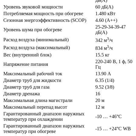
дБ(А)
Уровень звуковой мощности
60 дБ(А)
Потребляемая мощность при обогреве
1.480 кВт
Сезонная энергоэффективность (SCOP)
4.60 (A++)
25-29-34-39-47
Уровень шума при обогреве
дБ(А)
3
Расход воздуха (минимальный)
342 м
/ч
3
Расход воздуха (максимальный)
834 м
/ч
Вес (внутренний блок)
15.5 кг
220-240 В, 1 ф, 50
Напряжение питания
Гц
Максимальный рабочий ток
13.90 А
Диаметр труб для жидкости
6.35 (1/4)
Диаметр труб для газа
9.52 (3/8)
Диаметр дренажа
16
Максимальная длина магистрали
20 м
Максимальный перепад высот
12 м
Гарантированный диапазон наружных
-10 … +46°C
температур при охлаждении
Гарантированный диапазон наружных
-15 … +24°C WB
температур при обогреве