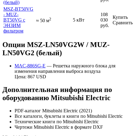
(белый)
MSZ-BT50VG
- MUZ-
108
Купить
2
BT50VG с
5 кВт
030
≈
50
м
Сравнить
ЭНЗИМ
руб.
фильтром
Опции MSZ-LN50VG2W / MUZ-
LN50VG2 (белый)
MAC-886SG-E
— Решетка наружного блока для
изменения направления выброса воздуха
Цена: 867 USD
Дополнительная информация по
оборудованию Mitsubishi Electric
PDF-каталог Mitsubishi Electric (2021)
Все каталоги, буклеты и книги по Mitsubishi Electric
Технические книги по Mitsubishi Electric
Чертежи Mitsubishi Electric в формате DXF