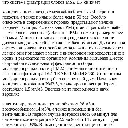
что система фильтрации блоков MSZ-LN снижает
концентрацию в воздухе мельчайшей кошачьей шерсти и
перхоти, а также пыльцы более чем в 50 раз. Особую
опасность в современных городах представляют мелкие
твердые частицы. Их называют PM (от англ. particulate matter
— «твёрдые вещества»). Частицы PM2.5 имеют размер менее
2,5 мкм. Множество таких частиц содержится в выхлопе
дизельных двигателей, а также в табачном дыме. Дыхательная
система человека не способна их задерживать, поэтому через
легкие они попадают вместе с кислородом непосредственно в
кровь и разносятся по организму. Компания Mitsubishi Electric
Corporation исследовала эффективность сбора
мелкодисперсных частиц PM2.5 с помощью портативного
лазерного фотометра DUTTRAK II Model 8530. Источником
мелкодисперсных частиц был сигаретный дым. Начальная
концентрация частиц PM2.5, зафиксированная прибором,
составляла 1,5 мг/м3. Эксперимент проводился в двух
версиях:
в вентилируемом помещении объемом 28 м3 и
воздухообменом 14 м3/ч, а также в помещении без
вентиляции. В первом случае потребовалось 68 минут для
снижения концентрации PM2.5 на 90% и 145 минут — для
снижения на 99%. В помещении без вентиляции очистка