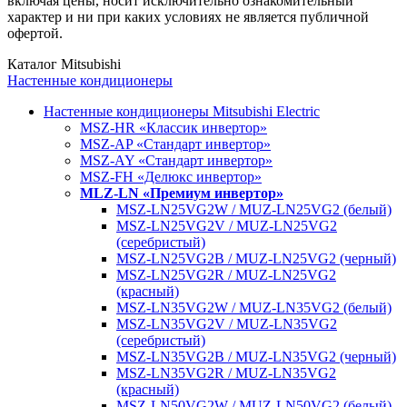
включая цены, носит исключительно ознакомительный
характер и ни при каких условиях не является публичной
офертой.
Каталог Mitsubishi
Настенные кондиционеры
Настенные кондиционеры Mitsubishi Electric
MSZ-HR «Классик инвертор»
MSZ-AP «Стандарт инвертор»
MSZ-AY «Стандарт инвертор»
MSZ-FH «Делюкс инвертор»
MLZ-LN «Премиум инвертор»
MSZ-LN25VG2W / MUZ-LN25VG2 (белый)
MSZ-LN25VG2V / MUZ-LN25VG2
(серебристый)
MSZ-LN25VG2B / MUZ-LN25VG2 (черный)
MSZ-LN25VG2R / MUZ-LN25VG2
(красный)
MSZ-LN35VG2W / MUZ-LN35VG2 (белый)
MSZ-LN35VG2V / MUZ-LN35VG2
(серебристый)
MSZ-LN35VG2B / MUZ-LN35VG2 (черный)
MSZ-LN35VG2R / MUZ-LN35VG2
(красный)
MSZ-LN50VG2W / MUZ-LN50VG2 (белый)