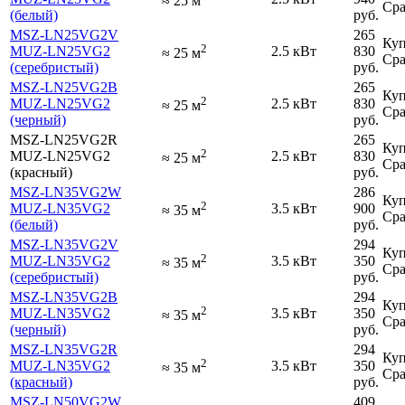
≈
25
м
Сра
(белый)
руб.
MSZ-LN25VG2V
265
Куп
2
MUZ-LN25VG2
2.5 кВт
830
≈
25
м
Сра
(серебристый)
руб.
MSZ-LN25VG2B
265
Куп
2
MUZ-LN25VG2
2.5 кВт
830
≈
25
м
Сра
(черный)
руб.
MSZ-LN25VG2R
265
Куп
2
MUZ-LN25VG2
2.5 кВт
830
≈
25
м
Сра
(красный)
руб.
MSZ-LN35VG2W
286
Куп
2
MUZ-LN35VG2
3.5 кВт
900
≈
35
м
Сра
(белый)
руб.
MSZ-LN35VG2V
294
Куп
2
MUZ-LN35VG2
3.5 кВт
350
≈
35
м
Сра
(серебристый)
руб.
MSZ-LN35VG2B
294
Куп
2
MUZ-LN35VG2
3.5 кВт
350
≈
35
м
Сра
(черный)
руб.
MSZ-LN35VG2R
294
Куп
2
MUZ-LN35VG2
3.5 кВт
350
≈
35
м
Сра
(красный)
руб.
MSZ-LN50VG2W
409