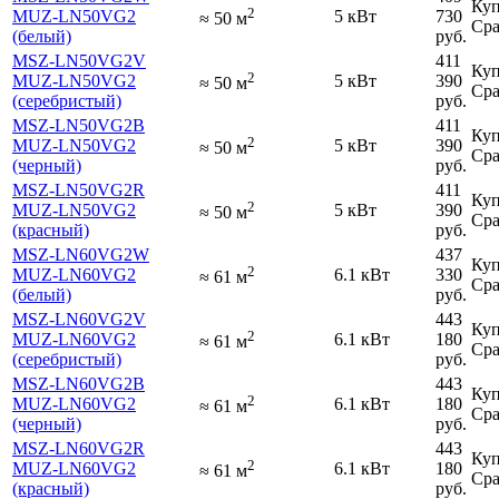
Куп
2
MUZ-LN50VG2
5 кВт
730
≈
50
м
Сра
(белый)
руб.
MSZ-LN50VG2V
411
Куп
2
MUZ-LN50VG2
5 кВт
390
≈
50
м
Сра
(серебристый)
руб.
MSZ-LN50VG2B
411
Куп
2
MUZ-LN50VG2
5 кВт
390
≈
50
м
Сра
(черный)
руб.
MSZ-LN50VG2R
411
Куп
2
MUZ-LN50VG2
5 кВт
390
≈
50
м
Сра
(красный)
руб.
MSZ-LN60VG2W
437
Куп
2
MUZ-LN60VG2
6.1 кВт
330
≈
61
м
Сра
(белый)
руб.
MSZ-LN60VG2V
443
Куп
2
MUZ-LN60VG2
6.1 кВт
180
≈
61
м
Сра
(серебристый)
руб.
MSZ-LN60VG2B
443
Куп
2
MUZ-LN60VG2
6.1 кВт
180
≈
61
м
Сра
(черный)
руб.
MSZ-LN60VG2R
443
Куп
2
MUZ-LN60VG2
6.1 кВт
180
≈
61
м
Сра
(красный)
руб.