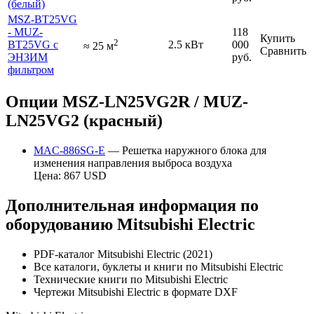
(белый)
MSZ-BT25VG
- MUZ-
118
Купить
2
BT25VG с
2.5 кВт
000
≈
25
м
Сравнить
ЭНЗИМ
руб.
фильтром
Опции MSZ-LN25VG2R / MUZ-
LN25VG2 (красный)
MAC-886SG-E
— Решетка наружного блока для
изменения направления выброса воздуха
Цена: 867 USD
Дополнительная информация по
оборудованию Mitsubishi Electric
PDF-каталог Mitsubishi Electric (2021)
Все каталоги, буклеты и книги по Mitsubishi Electric
Технические книги по Mitsubishi Electric
Чертежи Mitsubishi Electric в формате DXF