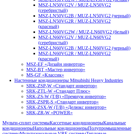
MSZ-LN50VG2V / MUZ-LN50VG2
(серебристый)
MSZ-LN50VG2B / MUZ-LN50VG2 (черный)
MSZ-LN50VG2R / MUZ-LN50VG2
(красный)
MSZ-LN60VG2W / MUZ-LN60VG2 (белый)
MSZ-LN60VG2V / MUZ-LN60VG2
(серебристый)
MSZ-LN60VG2B / MUZ-LN60VG2 (черный)
MSZ-LN60VG2R / MUZ-LN60VG2
(красный)
MSZ-EF «Дизайн инвертор»
MSZ-BT «Мастер инвертор»
MS-GF «Классик»
Настенные кондиционеры Mitsubishi Heavy Industries
SRK-ZSP-W «Стандарт инвертор»
SRK-ZTL-W «Стандарт Плюс»
SRK-ZS-W (T/B) «Премиум инвертор»
SRK-ZSPR-S «Стандарт инвертор»
SRK-ZSX-W (T/B) «Делюкс инвертор»
SRK-ZR-W «POWER»
Мульти-сплит системы
Кассетные кондиционеры
Канальные
кондиционеры
Напольные кондиционеры
Полупромышленные
системы
Мультизональные VRF-системы
Тепловые