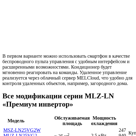
В первом варианте можно использовать смартфон в качестве
беспроводного пульта управления с удобным интерфейсом и
расширенными возможностями. Кондиционер будет
мгновенно реагировать на команды. Удаленное управление
реализуется через облачный сервер MELCloud, что удобно для
контроля удаленных объектов, например, загородного дома.
Все модификации серии MLZ-LN
«Премиум инвертор»
Обслуживаемая
Мощность
Модель
площадь
охлаждения
MSZ-LN25VG2W
247
Куп
2
MUZ-LN25VG2
2.5 кВт
940