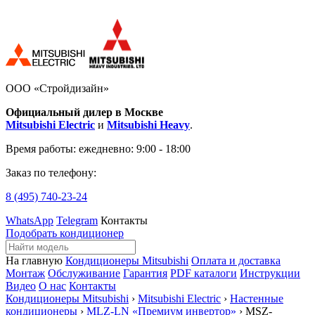
ООО «Стройдизайн»
Официальный дилер в Москве
Mitsubishi Electric
и
Mitsubishi Heavy
.
Время работы:
ежедневно: 9:00 - 18:00
Заказ по телефону:
8 (495)
740-23-24
WhatsApp
Telegram
Контакты
Подобрать кондиционер
На главную
Кондиционеры Mitsubishi
Оплата и доставка
Монтаж
Обслуживание
Гарантия
PDF каталоги
Инструкции
Видео
О нас
Контакты
Кондиционеры Mitsubishi
›
Mitsubishi Electric
›
Настенные
кондиционеры
›
MLZ-LN «Премиум инвертор»
› MSZ-