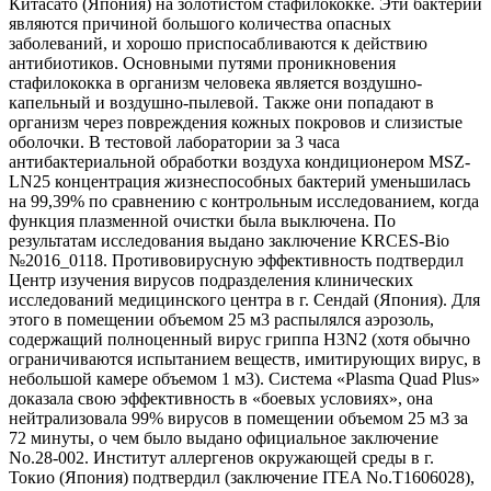
Китасато (Япония) на золотистом стафилококке. Эти бактерии
являются причиной большого количества опасных
заболеваний, и хорошо приспосабливаются к действию
антибиотиков. Основными путями проникновения
стафилококка в организм человека является воздушно-
капельный и воздушно-пылевой. Также они попадают в
организм через повреждения кожных покровов и слизистые
оболочки. В тестовой лаборатории за 3 часа
антибактериальной обработки воздуха кондиционером MSZ-
LN25 концентрация жизнеспособных бактерий уменьшилась
на 99,39% по сравнению с контрольным исследованием, когда
функция плазменной очистки была выключена. По
результатам исследования выдано заключение KRCES-Bio
№2016_0118. Противовирусную эффективность подтвердил
Центр изучения вирусов подразделения клинических
исследований медицинского центра в г. Сендай (Япония). Для
этого в помещении объемом 25 м3 распылялся аэрозоль,
содержащий полноценный вирус гриппа H3N2 (хотя обычно
ограничиваются испытанием веществ, имитирующих вирус, в
небольшой камере объемом 1 м3). Система «Plasma Quad Plus»
доказала свою эффективность в «боевых условиях», она
нейтрализовала 99% вирусов в помещении объемом 25 м3 за
72 минуты, о чем было выдано официальное заключение
No.28-002. Институт аллергенов окружающей среды в г.
Токио (Япония) подтвердил (заключение ITEA No.T1606028),