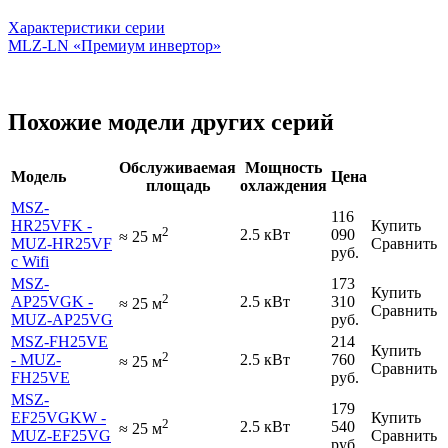
Характеристики серии
MLZ-LN «Премиум инвертор»
Похожие модели других серий
Обслуживаемая
Мощность
Модель
Цена
площадь
охлаждения
MSZ-
116
HR25VFK -
Купить
2
2.5 кВт
090
≈
25
м
MUZ-HR25VF
Сравнить
руб.
с Wifi
MSZ-
173
Купить
2
AP25VGK -
2.5 кВт
310
≈
25
м
Сравнить
MUZ-AP25VG
руб.
MSZ-FH25VE
214
Купить
2
- MUZ-
2.5 кВт
760
≈
25
м
Сравнить
FH25VE
руб.
MSZ-
179
EF25VGKW -
Купить
2
2.5 кВт
540
≈
25
м
MUZ-EF25VG
Сравнить
руб.