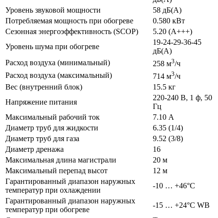
Уровень звуковой мощности
58 дБ(А)
Потребляемая мощность при обогреве
0.580 кВт
Сезонная энергоэффективность (SCOP)
5.20 (A+++)
19-24-29-36-45
Уровень шума при обогреве
дБ(А)
3
Расход воздуха (минимальный)
258 м
/ч
3
Расход воздуха (максимальный)
714 м
/ч
Вес (внутренний блок)
15.5 кг
220-240 В, 1 ф, 50
Напряжение питания
Гц
Максимальный рабочий ток
7.10 А
Диаметр труб для жидкости
6.35 (1/4)
Диаметр труб для газа
9.52 (3/8)
Диаметр дренажа
16
Максимальная длина магистрали
20 м
Максимальный перепад высот
12 м
Гарантированный диапазон наружных
-10 … +46°C
температур при охлаждении
Гарантированный диапазон наружных
-15 … +24°C WB
температур при обогреве