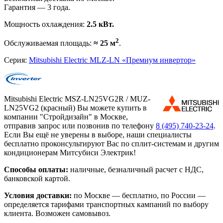
Гарантия — 3 года.
Мощность охлаждения:
2.5 кВт.
2
Обслуживаемая площадь:
≈ 25 м
.
Серия:
Mitsubishi Electric MLZ-LN «Премиум инвертор»
Mitsubishi Electric MSZ-LN25VG2R / MUZ-
LN25VG2 (красный) Вы можете купить в
компании "Стройдизайн" в Москве,
отправив запрос или позвонив по телефону
8 (495)
740-23-24
.
Если Вы ещё не уверены в выборе, наши специалисты
бесплатно проконсультируют Вас по сплит-системам и другим
кондиционерам Митсубиси Электрик!
Способы оплаты:
наличные, безналичный расчет с НДС,
банковской картой.
Условия доставки:
по Москве — бесплатно, по России —
определяется тарифами транспортных кампаний по выбору
клиента. Возможен самовывоз.