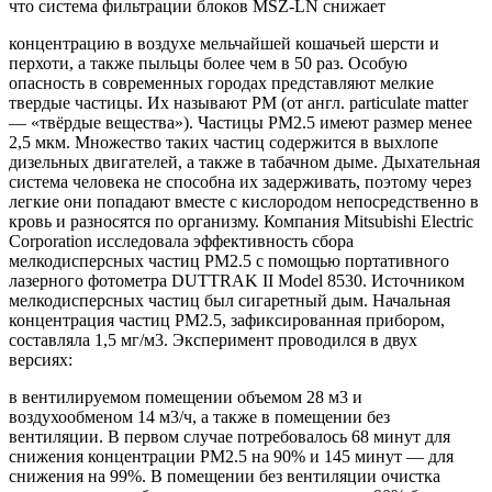
что система фильтрации блоков MSZ-LN снижает
концентрацию в воздухе мельчайшей кошачьей шерсти и
перхоти, а также пыльцы более чем в 50 раз. Особую
опасность в современных городах представляют мелкие
твердые частицы. Их называют PM (от англ. particulate matter
— «твёрдые вещества»). Частицы PM2.5 имеют размер менее
2,5 мкм. Множество таких частиц содержится в выхлопе
дизельных двигателей, а также в табачном дыме. Дыхательная
система человека не способна их задерживать, поэтому через
легкие они попадают вместе с кислородом непосредственно в
кровь и разносятся по организму. Компания Mitsubishi Electric
Corporation исследовала эффективность сбора
мелкодисперсных частиц PM2.5 с помощью портативного
лазерного фотометра DUTTRAK II Model 8530. Источником
мелкодисперсных частиц был сигаретный дым. Начальная
концентрация частиц PM2.5, зафиксированная прибором,
составляла 1,5 мг/м3. Эксперимент проводился в двух
версиях:
в вентилируемом помещении объемом 28 м3 и
воздухообменом 14 м3/ч, а также в помещении без
вентиляции. В первом случае потребовалось 68 минут для
снижения концентрации PM2.5 на 90% и 145 минут — для
снижения на 99%. В помещении без вентиляции очистка