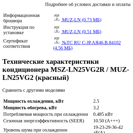
Подробнее об услових доставки и оплаты
Информационная
MUZ-LN (0.73 МБ)
брошюра
Инструкция по
MUZ-LN (0.51 МБ)
установке
Сертификат
№TC RU C-JP.АЯ46.B.84102
соответствия
(4.56 МБ)
Технические характеристики
кондиционера MSZ-LN25VG2R / MUZ-
LN25VG2 (красный)
Сравнить с другими моделями
Мощность охлаждения, кВт
2.5
Мощность обогрева, кВт
3.2
Потребляемая мощность при охлаждении
0.485 кВт
Сезонная энергоэффективность (SEER)
10.50 (A+++)
19-23-29-36-42
Уровень шума при охлаждении
дБ(А)