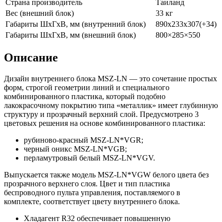
Страна производитель
Таиланд
Вес (внешний блок)
33 кг
Габариты ШхГхВ, мм (внутренний блок)
890х233х307(+34)
Габариты ШхГхВ, мм (внешний блок)
800×285×550
Описание
Дизайн внутреннего блока MSZ-LN — это сочетание простых
форм, строгой геометрии линий и специального
комбинированного пластика, который подобно
лакокрасочному покрытию типа «металлик» имеет глубинную
структуру и прозрачный верхний слой. Предусмотрено 3
цветовых решения на основе комбинированного пластика:
рубиново-красный MSZ-LN*VGR;
черный оникс MSZ-LN*VGB;
перламутровый белый MSZ-LN*VGV.
Выпускается также модель MSZ-LN*VGW белого цвета без
прозрачного верхнего слоя. Цвет и тип пластика
беспроводного пульта управления, поставляемого в
комплекте, соответствует цвету внутреннего блока.
Хладагент R32 обеспечивает повышенную