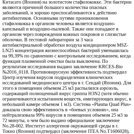
Китасато (Япония) на золотистом стафилококке. Эти бактерии
являются причиной большого количества опасных
заболеваний, и хорошо приспосабливаются к действию
антибиотиков. Основными путями проникновения
стафилококка в организм человека является воздушно-
капельный и воздушно-пылевой. Также они попадают в
организм через повреждения кожных покровов и слизистые
оболочки. В тестовой лаборатории за 3 часа
антибактериальной обработки воздуха кондиционером MSZ-
LN25 концентрация жизнеспособных бактерий уменьшилась
на 99,39% по сравнению с контрольным исследованием, когда
функция плазменной очистки была выключена. По
результатам исследования выдано заключение KRCES-Bio
№2016_0118. Противовирусную эффективность подтвердил
Центр изучения вирусов подразделения клинических
исследований медицинского центра в г. Сендай (Япония). Для
этого в помещении объемом 25 м3 распылялся аэрозоль,
содержащий полноценный вирус гриппа H3N2 (хотя обычно
ограничиваются испытанием веществ, имитирующих вирус, в
небольшой камере объемом 1 м3). Система «Plasma Quad Plus»
доказала свою эффективность в «боевых условиях», она
нейтрализовала 99% вирусов в помещении объемом 25 м3 за
72 минуты, о чем было выдано официальное заключение
No.28-002. Институт аллергенов окружающей среды в г.
Токио (Япония) подтвердил (заключение ITEA No.T1606028),