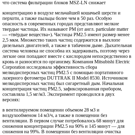
что система фильтрации блоков MSZ-LN снижает
концентрацию в воздухе мельчайшей кошачьей шерсти и
перхоти, а также пыльцы более чем в 50 раз. Особую
опасность в современных городах представляют мелкие
твердые частицы. Их называют PM (от англ. particulate matter
— «твёрдые вещества»). Частицы PM2.5 имеют размер менее
2,5 мкм. Множество таких частиц содержится в выхлопе
дизельных двигателей, а также в табачном дыме. Дыхательная
система человека не способна их задерживать, поэтому через
легкие они попадают вместе с кислородом непосредственно в
кровь и разносятся по организму. Компания Mitsubishi Electric
Corporation исследовала эффективность сбора
мелкодисперсных частиц PM2.5 с помощью портативного
лазерного фотометра DUTTRAK II Model 8530. Источником
мелкодисперсных частиц был сигаретный дым. Начальная
концентрация частиц PM2.5, зафиксированная прибором,
составляла 1,5 мг/м3. Эксперимент проводился в двух
версиях:
в вентилируемом помещении объемом 28 м3 и
воздухообменом 14 м3/ч, а также в помещении без
вентиляции. В первом случае потребовалось 68 минут для
снижения концентрации PM2.5 на 90% и 145 минут — для
снижения на 99%. В помещении без вентиляции очистка