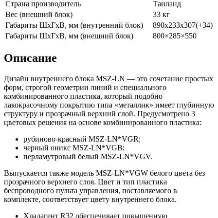
Страна производитель
Таиланд
Вес (внешний блок)
33 кг
Габариты ШхГхВ, мм (внутренний блок)
890х233х307(+34)
Габариты ШхГхВ, мм (внешний блок)
800×285×550
Описание
Дизайн внутреннего блока MSZ-LN — это сочетание простых
форм, строгой геометрии линий и специального
комбинированного пластика, который подобно
лакокрасочному покрытию типа «металлик» имеет глубинную
структуру и прозрачный верхний слой. Предусмотрено 3
цветовых решения на основе комбинированного пластика:
рубиново-красный MSZ-LN*VGR;
черный оникс MSZ-LN*VGB;
перламутровый белый MSZ-LN*VGV.
Выпускается также модель MSZ-LN*VGW белого цвета без
прозрачного верхнего слоя. Цвет и тип пластика
беспроводного пульта управления, поставляемого в
комплекте, соответствует цвету внутреннего блока.
Хладагент R32 обеспечивает повышенную