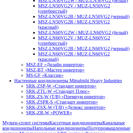
MSZ-LN50VG2W / MUZ-LN50VG2 (белый)
MSZ-LN50VG2V / MUZ-LN50VG2
(серебристый)
MSZ-LN50VG2B / MUZ-LN50VG2 (черный)
MSZ-LN50VG2R / MUZ-LN50VG2
(красный)
MSZ-LN60VG2W / MUZ-LN60VG2 (белый)
MSZ-LN60VG2V / MUZ-LN60VG2
(серебристый)
MSZ-LN60VG2B / MUZ-LN60VG2 (черный)
MSZ-LN60VG2R / MUZ-LN60VG2
(красный)
MSZ-EF «Дизайн инвертор»
MSZ-BT «Мастер инвертор»
MS-GF «Классик»
Настенные кондиционеры Mitsubishi Heavy Industries
SRK-ZSP-W «Стандарт инвертор»
SRK-ZTL-W «Стандарт Плюс»
SRK-ZS-W (T/B) «Премиум инвертор»
SRK-ZSPR-S «Стандарт инвертор»
SRK-ZSX-W (T/B) «Делюкс инвертор»
SRK-ZR-W «POWER»
Мульти-сплит системы
Кассетные кондиционеры
Канальные
кондиционеры
Напольные кондиционеры
Полупромышленные