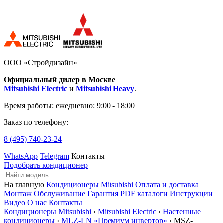
ООО «Стройдизайн»
Официальный дилер в Москве
Mitsubishi Electric
и
Mitsubishi Heavy
.
Время работы:
ежедневно: 9:00 - 18:00
Заказ по телефону:
8 (495)
740-23-24
WhatsApp
Telegram
Контакты
Подобрать кондиционер
На главную
Кондиционеры Mitsubishi
Оплата и доставка
Монтаж
Обслуживание
Гарантия
PDF каталоги
Инструкции
Видео
О нас
Контакты
Кондиционеры Mitsubishi
›
Mitsubishi Electric
›
Настенные
кондиционеры
›
MLZ-LN «Премиум инвертор»
› MSZ-