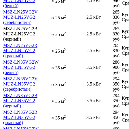
MUZ-LN25VG2
2.5 кВт
940
≈
25
м
Сра
(белый)
руб.
MSZ-LN25VG2V
265
Куп
2
MUZ-LN25VG2
2.5 кВт
830
≈
25
м
Сра
(серебристый)
руб.
MSZ-LN25VG2B
265
Куп
2
MUZ-LN25VG2
2.5 кВт
830
≈
25
м
Сра
(черный)
руб.
MSZ-LN25VG2R
265
Куп
2
MUZ-LN25VG2
2.5 кВт
830
≈
25
м
Сра
(красный)
руб.
MSZ-LN35VG2W
286
Куп
2
MUZ-LN35VG2
3.5 кВт
900
≈
35
м
Сра
(белый)
руб.
MSZ-LN35VG2V
294
Куп
2
MUZ-LN35VG2
3.5 кВт
350
≈
35
м
Сра
(серебристый)
руб.
MSZ-LN35VG2B
294
Куп
2
MUZ-LN35VG2
3.5 кВт
350
≈
35
м
Сра
(черный)
руб.
MSZ-LN35VG2R
294
Куп
2
MUZ-LN35VG2
3.5 кВт
350
≈
35
м
Сра
(красный)
руб.
MSZ-LN50VG2W
409