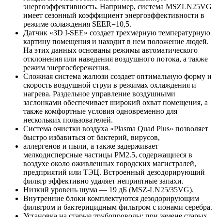
энергоэффективность. Например, система MSZLN25VG
имеет сезонный коэффициент энергоэффективности в
режиме охлаждения SEER=10,5.
Датчик «3D I-SEE» создает трехмерную температурную
картину помещения и находит в нем положение людей.
На этих данных основаны режимы автоматического
отклонения или наведения воздушного потока, а также
режим энергосбережения.
Сложная система жалюзи создает оптимальную форму и
скорость воздушной струи в режимах охлаждения и
нагрева. Раздельное управление воздушными
заслонками обеспечивает широкий охват помещения, а
также комфортные условия одновременно для
нескольких пользователей.
Система очистки воздуха «Plasma Quad Plus» позволяет
быстро избавиться от бактерий, вирусов,
аллергенов и пыли, а также задерживает
мелкодисперсные частицы PM2.5, содержащиеся в
воздухе около оживленных городских магистралей,
предприятий или ТЭЦ. Встроенный дезодорирующий
фильтр эффективно удаляет неприятные запахи.
Низкий уровень шума — 19 дБ (MSZ-LN25/35VG).
Внутренние блоки комплектуются дезодорирующим
фильтром и бактерицидным фильтром с ионами серебра.
Установка на старые трубопроводы: при замене старых