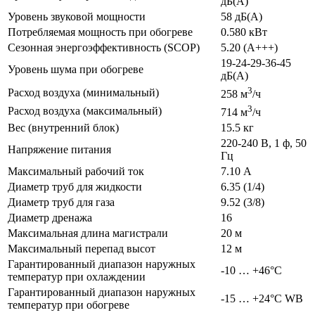
дБ(А)
Уровень звуковой мощности
58 дБ(А)
Потребляемая мощность при обогреве
0.580 кВт
Сезонная энергоэффективность (SCOP)
5.20 (A+++)
19-24-29-36-45
Уровень шума при обогреве
дБ(А)
3
Расход воздуха (минимальный)
258 м
/ч
3
Расход воздуха (максимальный)
714 м
/ч
Вес (внутренний блок)
15.5 кг
220-240 В, 1 ф, 50
Напряжение питания
Гц
Максимальный рабочий ток
7.10 А
Диаметр труб для жидкости
6.35 (1/4)
Диаметр труб для газа
9.52 (3/8)
Диаметр дренажа
16
Максимальная длина магистрали
20 м
Максимальный перепад высот
12 м
Гарантированный диапазон наружных
-10 … +46°C
температур при охлаждении
Гарантированный диапазон наружных
-15 … +24°C WB
температур при обогреве