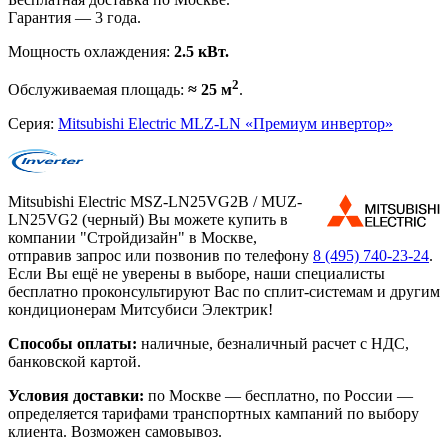
Гарантия — 3 года.
Мощность охлаждения:
2.5 кВт.
2
Обслуживаемая площадь:
≈ 25 м
.
Серия:
Mitsubishi Electric MLZ-LN «Премиум инвертор»
Mitsubishi Electric MSZ-LN25VG2B / MUZ-
LN25VG2 (черный) Вы можете купить в
компании "Стройдизайн" в Москве,
отправив запрос или позвонив по телефону
8 (495)
740-23-24
.
Если Вы ещё не уверены в выборе, наши специалисты
бесплатно проконсультируют Вас по сплит-системам и другим
кондиционерам Митсубиси Электрик!
Способы оплаты:
наличные, безналичный расчет с НДС,
банковской картой.
Условия доставки:
по Москве — бесплатно, по России —
определяется тарифами транспортных кампаний по выбору
клиента. Возможен самовывоз.