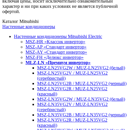
включая цены, носит исключительно ознакомительный
характер и ни при каких условиях не является публичной
офертой.
Каталог Mitsubishi
Настенные кондиционеры
Настенные кондиционеры Mitsubishi Electric
MSZ-HR «Классик инвертор»
MSZ-AP «Стандарт инвертор»
MSZ-AY «Стандарт инвертор»
MSZ-FH «Делюкс инвертор»
MLZ-LN «Премиум инвертор»
MSZ-LN25VG2W / MUZ-LN25VG2 (белый)
MSZ-LN25VG2V / MUZ-LN25VG2
(серебристый)
MSZ-LN25VG2B / MUZ-LN25VG2 (черный)
MSZ-LN25VG2R / MUZ-LN25VG2
(красный)
MSZ-LN35VG2W / MUZ-LN35VG2 (белый)
MSZ-LN35VG2V / MUZ-LN35VG2
(серебристый)
MSZ-LN35VG2B / MUZ-LN35VG2 (черный)
MSZ-LN35VG2R / MUZ-LN35VG2
(красный)