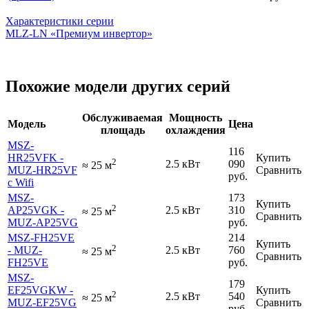
Характеристики серии
MLZ-LN «Премиум инвертор»
Похожие модели других серий
Обслуживаемая
Мощность
Модель
Цена
площадь
охлаждения
MSZ-
116
HR25VFK -
Купить
2
2.5 кВт
090
≈
25
м
MUZ-HR25VF
Сравнить
руб.
с Wifi
MSZ-
173
Купить
2
AP25VGK -
2.5 кВт
310
≈
25
м
Сравнить
MUZ-AP25VG
руб.
MSZ-FH25VE
214
Купить
2
- MUZ-
2.5 кВт
760
≈
25
м
Сравнить
FH25VE
руб.
MSZ-
179
EF25VGKW -
Купить
2
2.5 кВт
540
≈
25
м
MUZ-EF25VG
Сравнить
руб.