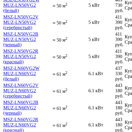
Куп
2
MUZ-LN50VG2
5 кВт
730
≈
50
м
Сра
(белый)
руб.
MSZ-LN50VG2V
411
Куп
2
MUZ-LN50VG2
5 кВт
390
≈
50
м
Сра
(серебристый)
руб.
MSZ-LN50VG2B
411
Куп
2
MUZ-LN50VG2
5 кВт
390
≈
50
м
Сра
(черный)
руб.
MSZ-LN50VG2R
411
Куп
2
MUZ-LN50VG2
5 кВт
390
≈
50
м
Сра
(красный)
руб.
MSZ-LN60VG2W
437
Куп
2
MUZ-LN60VG2
6.1 кВт
330
≈
61
м
Сра
(белый)
руб.
MSZ-LN60VG2V
443
Куп
2
MUZ-LN60VG2
6.1 кВт
180
≈
61
м
Сра
(серебристый)
руб.
MSZ-LN60VG2B
443
Куп
2
MUZ-LN60VG2
6.1 кВт
180
≈
61
м
Сра
(черный)
руб.
MSZ-LN60VG2R
443
Куп
2
MUZ-LN60VG2
6.1 кВт
180
≈
61
м
Сра
(красный)
руб.