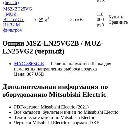
(белый)
MSZ-BT25VG
- MUZ-
118
Купить
2
BT25VG с
2.5 кВт
000
≈
25
м
Сравнить
ЭНЗИМ
руб.
фильтром
Опции MSZ-LN25VG2B / MUZ-
LN25VG2 (черный)
MAC-886SG-E
— Решетка наружного блока для
изменения направления выброса воздуха
Цена: 867 USD
Дополнительная информация по
оборудованию Mitsubishi Electric
PDF-каталог Mitsubishi Electric (2021)
Все каталоги, буклеты и книги по Mitsubishi Electric
Технические книги по Mitsubishi Electric
Чертежи Mitsubishi Electric в формате DXF